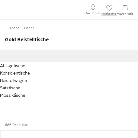
Mein Konto
Merkzettel
Warenkorb
…
Möbel
Tische
Gold Beistelltische
Ablagetische
Konsolentische
Beistellwagen
Satztische
Mosaiktische
886 Produkte