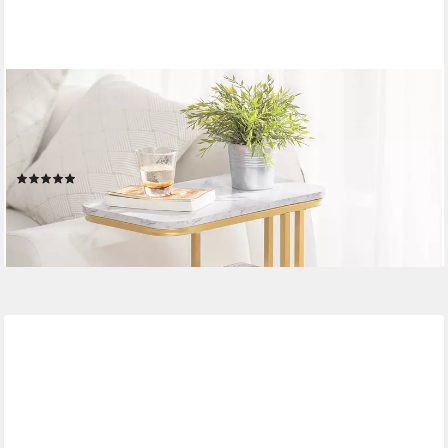
SOBUY
Beistelltisch FBT110, Wohnzimmertisch Ablagetisch, C-Form, mit
2 Ablagen Sofatisch Kaffeetisch Laptoptisch Betttisch
Pflegetisch
(1)
37,69 €
UVP
69,95 €
-46%
lieferbar - in 4-5 Werktagen bei dir