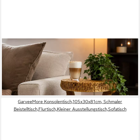
ONLINE-FUCHS
Beistelltisch goldener Affe mit runder Baumscheibe in Holz Optik
- ideal für Sofa (53 cm groß, Outdoor geeignet), als Sofatisch,
Nachttisch oder auch Gartentisch einsetzbar
99,99 €
UVP
179,99 €
-44%
lieferbar - in 2-3 Werktagen bei dir
GarveeMore Konsolentisch,105x30x81cm, Schmaler
Beistelltisch,Flurtisch,Kleiner Ausstellungstisch,Sofatisch