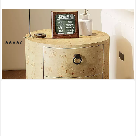
GARVEEMORE
Beistelltisch Runder mit 2 Schubladen,moderner
Nachttisch,47x47x55cm, Beistelltisch aus Holz mit Metallbeinen
für Wohnzimmer,Schlafzimmer
(2)
89,99 €
UVP
159,99 €
-44%
lieferbar - in 4-5 Werktagen bei dir