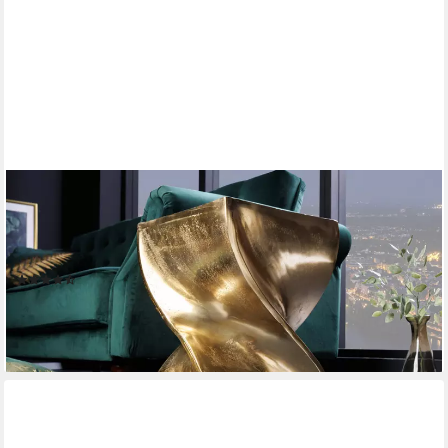
RIESS-AMBIENTE
Beistelltisch TWIST 45cm gold · handmade Nachttisch aus
Aluminium Sitzhocker, Hocker · Beistelltisch · Metall · Modern
Design · poliert · eckig
(3)
119,95 €
lieferbar - in 5-6 Werktagen bei dir