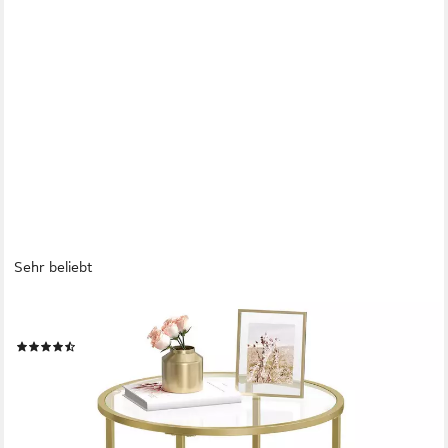
Sehr beliebt
VASAGLE
Beistelltisch, kleiner Glastisch, robustes Hartglas, Ø 50x 55 cm
(173)
ab 24,99 €
UVP
55,99 €
-55%
lieferbar - in 2-3 Werktagen bei dir