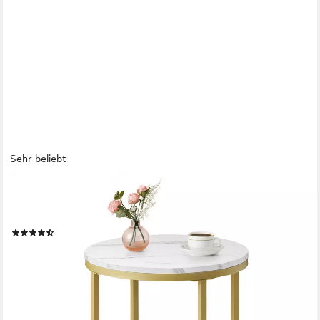
Sehr beliebt
VASAGLE
Beistelltisch, 2 Ebenen, Hartglas, Marmoroptik, Ø 45 cm,
modern, minimalistisch
(81)
37,99 €
UVP
69,99 €
-46%
lieferbar - in 3-4 Werktagen bei dir