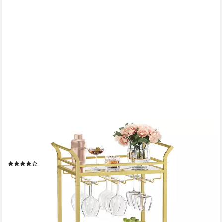
VASAGLE
Servierwagen, kleine Barwagen mit 3 verspiegelte Glasablagen,
38 x 46,8 x 92 cm
(58)
ab 39,59 €
UVP
69,84 €
-43%
lieferbar - in 3-4 Werktagen bei dir