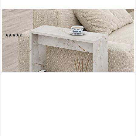
DECORTIE
Beistelltisch Simpi (pack), Moderner Beistelltisch, Mehrzweck mit
Kreativität, 55 x 20 x 60 cm
(25)
39,99 €
64,99 €
-38%
lieferbar - in 2-3 Werktagen bei dir
+5