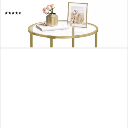
VASAGLE
Beistelltisch, kleiner Glastisch, robustes Hartglas, Ø 50x 55 cm
(173)
ab 24,99 €
UVP
55,99 €
-55%
lieferbar - in 2-3 Werktagen bei dir