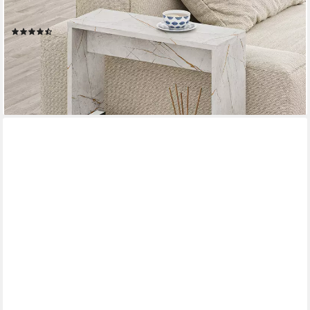
Beistelltisch Simpi (pack), Moderner Beistelltisch, Mehrzweck mit
Kreativität, 55 x 20 x 60 cm
(25)
39,99 €
64,99 €
-38%
lieferbar - in 2-3 Werktagen bei dir
+5