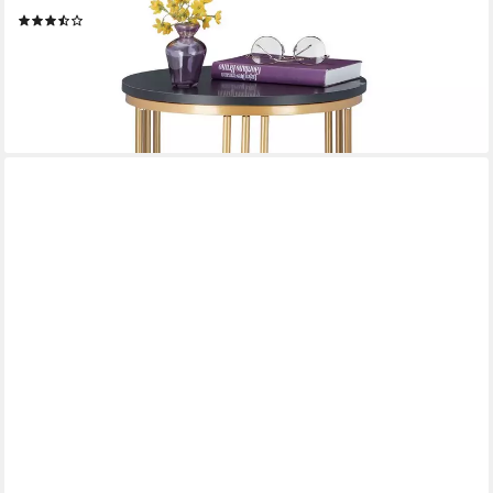
(38)
26,99 €
UVP
59,99 €
-55%
lieferbar - in 2-3 Werktagen bei dir