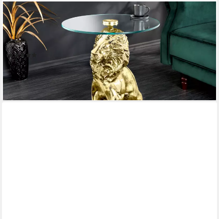
RIESS-AMBIENTE
Beistelltisch WILDLIFE LION 60cm gold antik / transparent ·
Couchtisch aus Metall (Einzelartikel, 1-St), Wohnzimmertisch mit
Glas-Tischplatte · rund · handmade · Löwen-Statue
(4)
139,95 €
lieferbar - in 5-6 Werktagen bei dir