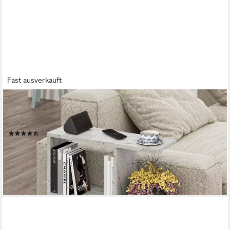
Fast ausverkauft
DECORTIE
Beistelltisch Homemania, Modern Seite Ende Beistelltisch,
Couchtisch, 60 x 19,5 x 60 cm
(23)
39,99 €
69,99 €
-43%
lieferbar - in 2-3 Werktagen bei dir
+10