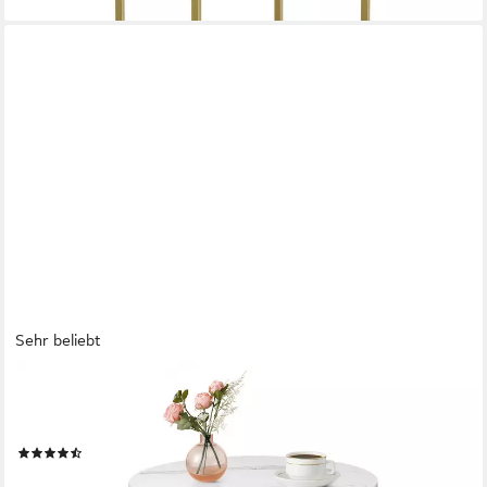
Sehr beliebt
VASAGLE
Beistelltisch, 2 Ebenen, Hartglas, Marmoroptik, Ø 45 cm,
modern, minimalistisch
(81)
37,99 €
UVP
69,99 €