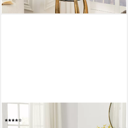
149,95 €
lieferbar - in 5-6 Werktagen bei dir
MOEBEL-DIREKT-ONLINE
Servierwagen Paula, (1 St), funktionell und praktisch
(7)
139,99 €
189,00 €