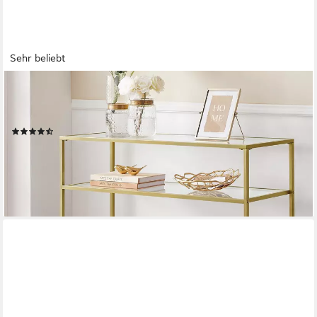
Sehr beliebt
VASAGLE
Konsolentisch Flurtisch, Beistelltisch, aus Hartglas, Metallgestell,
mit Ablagen, Beistelltisch, mit 2 Ablagen, Breite 100 cm, Hartglas
(309)
ab 43,99 €
UVP
72,99 €
-40%
lieferbar - in 3-4 Werktagen bei dir