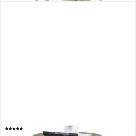
JYMTOM
Beistelltisch Runder Glas Couchtisch Sofatisch Edelstahl
Kaffeetisch (1-St), Schreibtischmöbel Teetisch aus gehärtetem
Glas, 50 cm rund
(2)
129,99 €
UVP
185,99 €