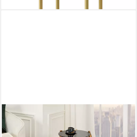
RIESS-AMBIENTE
Beistelltisch LEVELS 50cm gold antik / schwarz ·
Wohnzimmertisch mit 2 Tischplatten (Einzelartikel, 1-St),
Schlafzimmer · Metall-Gestell · rund · handmade · Glasplatte