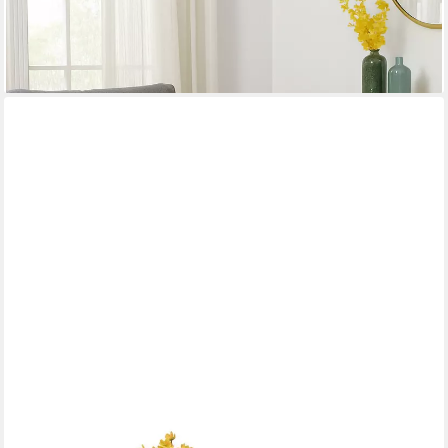
-26%
lieferbar - in 6-7 Werktagen bei dir
RELAXDAYS
Beistelltisch MARMO, schwarz