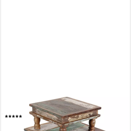
CASA MORO
Casa Moro Beistelltisch Shabby Chic Tisch SIERA 3er Set braun
bunt quadratisch (Sofatisch klein in Antik Look, 3-St), aus
Recycling Altholz, Vintage Deko Beistelltisch
(1)
99,90 €
UVP
199,00 €
-50%