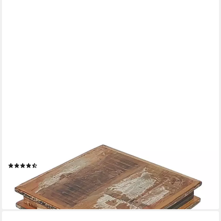
CASA MORO
Casa Moro Beistelltisch Shabby Chic Tisch Siera in 3
Größen,Altholz Vintage Hocker (Deko Ramadandeko Chowki
Teetisch, Blumenbank Bodentisch Kaffeetisch Couchtisch),
handgefertigt
(5)
ab 39,90 €
UVP
49,90 €
-20%
lieferbar - in 2-3 Werktagen bei dir