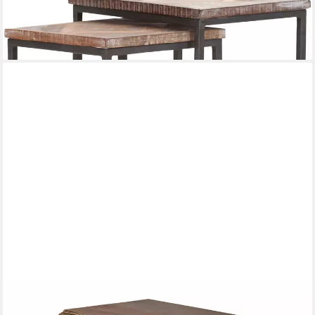
GUTMANN FACTORY
Beistelltisch (2-St)
269,99 €
lieferbar in 2 Wochen
MIRABEAU
Beistelltisch Beistelltisch Finstock antikweiß