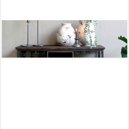
CHIC ANTIQUE
Servierwagen Vintage Hausbar Barwagen Barschrank Old Barn
Industrial auf Rädern
ab 529,00 €
lieferbar - in 7-9 Werktagen bei dir