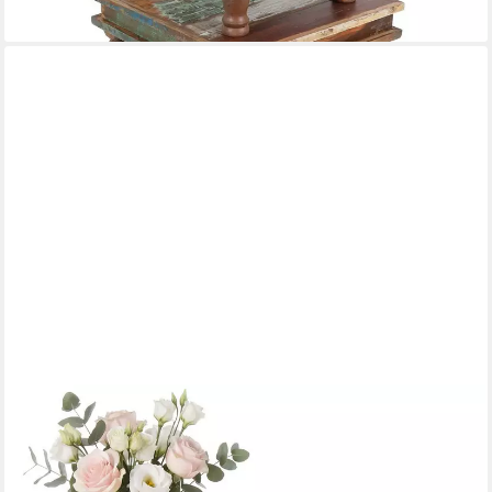
lieferbar - in 2-3 Werktagen bei dir
CLP
Beistelltisch Lorne (1er), Sofatisch im Landhausstil, Shabby Chic
ab 86,90 €
UVP
115,90 €
-25%