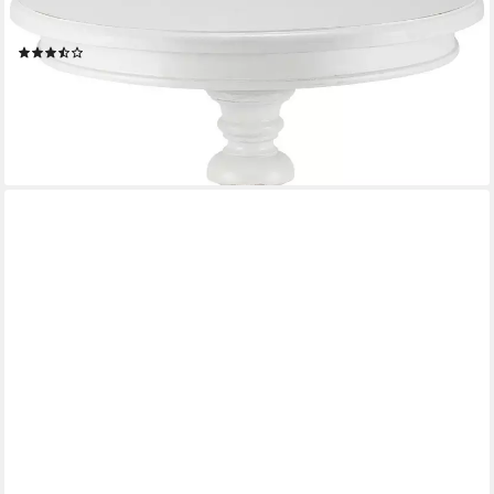
Beistelltisch Wiva (1er), runder Tisch aus Mindiholz, 50 cm
Durchmesser
(4)
85,90 €
UVP
115,90 €
-26%
lieferbar - in 2-3 Werktagen bei dir