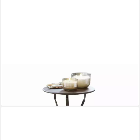
MIRABEAU
Beistelltisch Beistelltisch Torrance braun
94,95 €
UVP
104,95 €
-10%
lieferbar - in 3-4 Werktagen bei dir