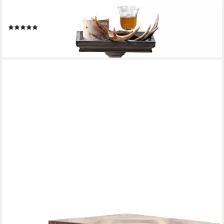
MIRABEAU
Beistelltisch Beistelltisch Caren antikgrau
(1)
158,00 €
lieferbar - in 3-4 Werktagen bei dir