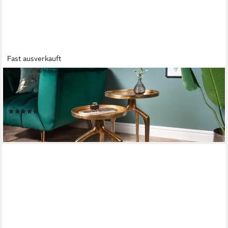
Fast ausverkauft
RIESS-AMBIENTE
Beistelltisch ABSTRACT Ø60cm gold (Set, 2-St), Wohnzimmer ·
Metall · rund · Shabby Chic · Design
(6)
114,95 €
lieferbar - in 2-3 Werktagen bei dir