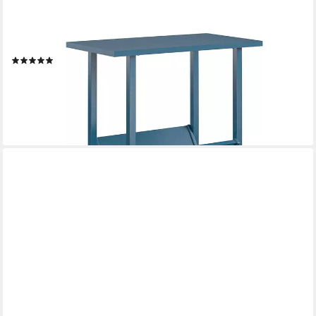
LOFT24
Beistelltisch Regal - Ablagetisch Akzentisch Sofatisch Nachttisch
Wohnzimmertisch, mit Ablage für Zeitschriften Metallgestell
(2)
94,99 €
119,99 €
-21%
lieferbar - in 4-5 Werktagen bei dir