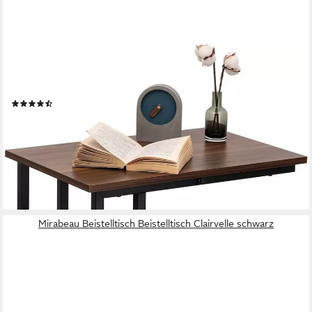
WOLTU
Beistelltisch (1-St), Kaffeetisch Couchtisch Sofatisch aus Metall
MDF
(147)
ab 23,22 €
UVP
58,99 €
-61%
lieferbar - in 2-3 Werktagen bei dir
+1
Mirabeau Beistelltisch Beistelltisch Clairvelle schwarz