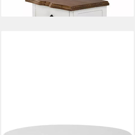
268,00 €
lieferbar - in 3-4 Werktagen bei dir
CLP