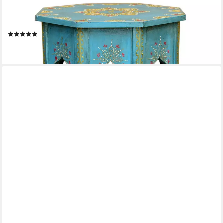
Casa Moro Beistelltisch Orientalischer Beistelltisch Saada Blau M
Holz handbemalt Shabby Chic, Vintage Sofatisch, handmade,
Kunsthandwerk aus dem Orient
(9)
59,90 €
lieferbar - in 2-3 Werktagen bei dir