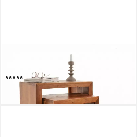
LIADOMO
Beistelltisch Bianca, Couchtisch, Nachttisch, Holztisch,
Wohnzimmertisch (3er-Set), Massivholz, braun, 3-teilig, 3
Größen, Unikat
(1)
119,00 €
189,00 €
-37%
lieferbar - in 4-5 Werktagen bei dir