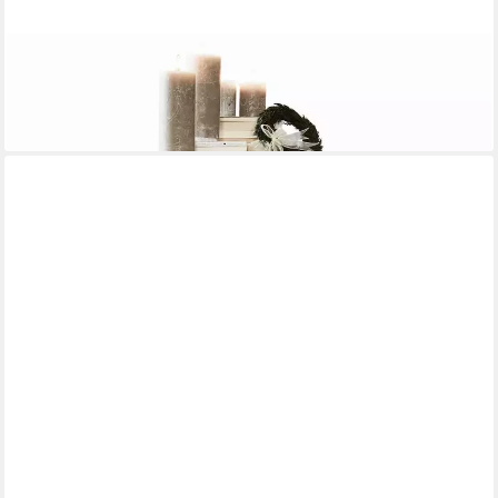
MIRABEAU
Beistelltisch Beistelltisch St. George antikschwarz
158,00 €
lieferbar - in 3-4 Werktagen bei dir