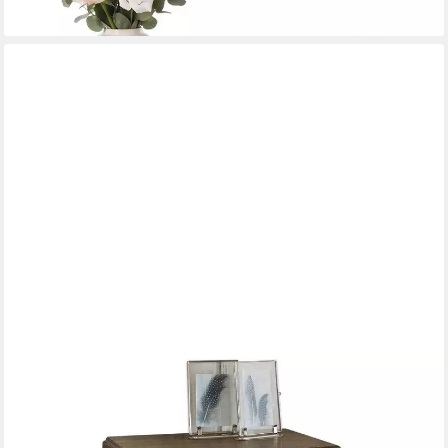
lieferbar - in 2-3 Werktagen bei dir
MIRABEAU
Beistelltisch Beistelltisch Finstock antikbraun
268,00 €
lieferbar - in 3-4 Werktagen bei dir