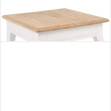
CLP
Beistelltisch Alma (1er), 50x50 cm, Sofatisch im Landhausstil
94,90 €
UVP
126,90 €
-25%
lieferbar - in 2-3 Werktagen bei dir