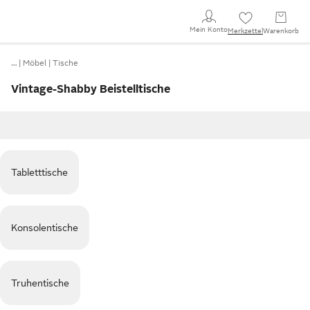
Mein Konto
Merkzettel
Warenkorb
…
Möbel
Tische
Vintage-Shabby Beistelltische
Tabletttische
Konsolentische
Truhentische