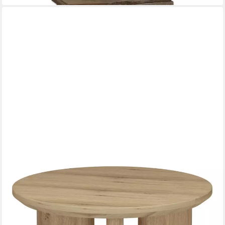
OTTO HOME
Beistelltisch Cassian (1-St), warme Eichenoptik,
außergewöhnliches Kreuzgestell, Ø 50 cm
119,99 €
UVP
179,99 €
-33%