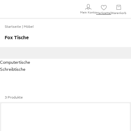
Mein Konto
Merkzettel
Warenkorb
Startseite
Möbel
Fox Tische
Computertische
Schreibtische
3 Produkte