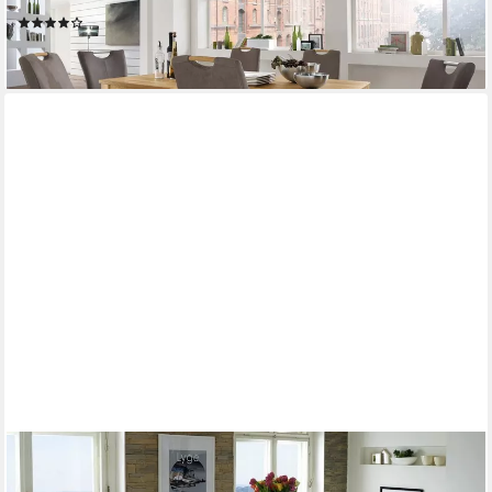
Esstisch Top Trends, eine Butterfly-Klappeinlage, in 4 Breiten
(6)
ab 766,40 €
lieferbar in 6 Wochen
NIEHOFF SITZMÖBEL
Esstisch Minimax, in 3 Farben und 3 Größen, mit