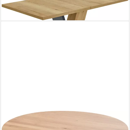
Esstisch Conny, Synchronauszug, 2 Einlegeplatten, Höhe 76
999,00 €
lieferbar in 6 Wochen
NIEHOFF SITZMÖBEL
Esstisch Circus, Charakter-Eiche massiv mit oder ohne Funktion,
H 76 cm