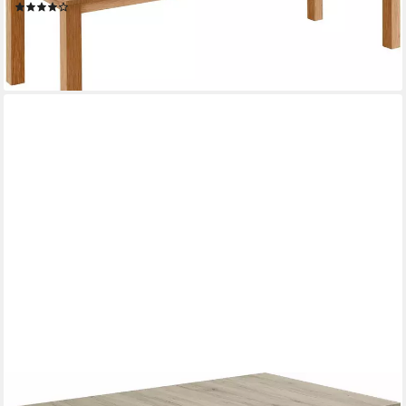
(5)
941,74 €
lieferbar in 6 Wochen
NIEHOFF SITZMÖBEL