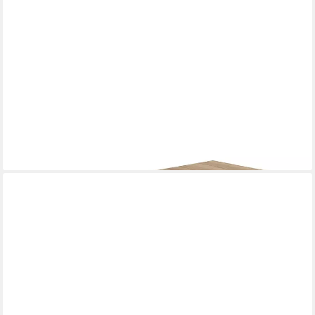
NIEHOFF SITZMÖBEL
Esstisch
796,00 €
lieferbar in 9 Wochen