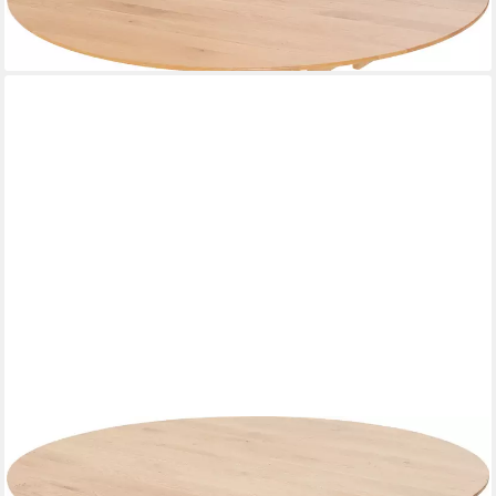
ab 1.312,08 €
lieferbar in 6 Wochen
NIEHOFF SITZMÖBEL
Esstisch Ronda, Wildeiche massiv mit oder ohne Funktion, H 76
cm