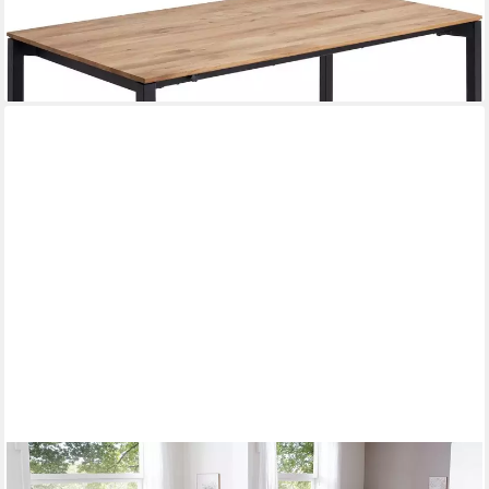
NIEHOFF SITZMÖBEL
Esstisch Davos
ab 2.465,66 €
lieferbar in 6 Wochen
NIEHOFF SITZMÖBEL
Esstisch Finja, Dekor San Remo, Gestell Doppelsäule, zwei