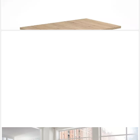
NIEHOFF SITZMÖBEL
Esstisch
523,00 €
lieferbar in 9 Wochen
NIEHOFF SITZMÖBEL