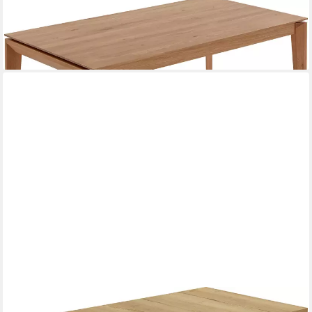
NIEHOFF SITZMÖBEL
Esstisch Sonate (2-St), geteilte Platte in moderner Plankenoptik
ab 1.952,17 €
lieferbar in 6 Wochen
NIEHOFF SITZMÖBEL