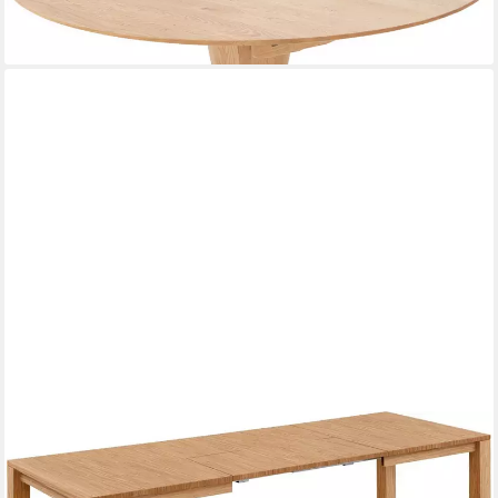
ab 1.689,99 €
lieferbar in 6 Wochen
NIEHOFF SITZMÖBEL
Kulissen-Esstisch Top Trends, mit Auszugsfunktion, Breite 140
cm