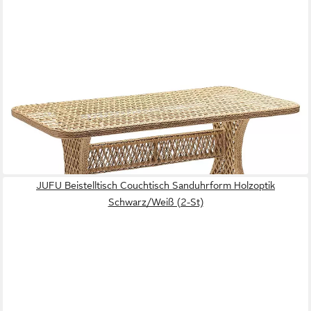
JVMOEBEL
Couchtisch Beiger Kaffeetisch aus Rattan im modernen Design
180 x 75 x 100 cm
B/H/T
2.409,00 €
UVP
3.100,00 €
-22%
lieferbar in 10 Wochen
JUFU Beistelltisch Couchtisch Sanduhrform Holzoptik
Schwarz/Weiß (2-St)