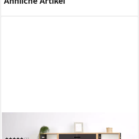
Ähnliche Artikel
TOJO
Mehrzweckregal halbstark
Mehrere Größen
(1)