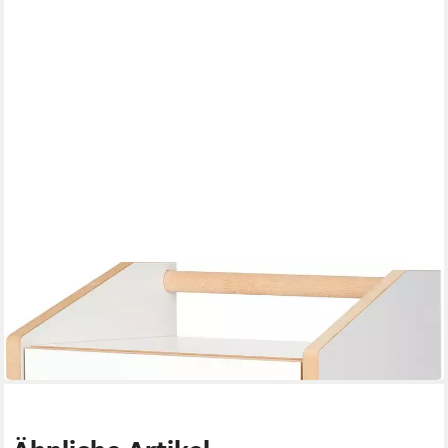
TOJO
Nachttisch Tojo-cargo nachttisch
39 x 47,6 x 40 cm
B/H/T
327,53 €
in 5-6 Werktagen bei dir