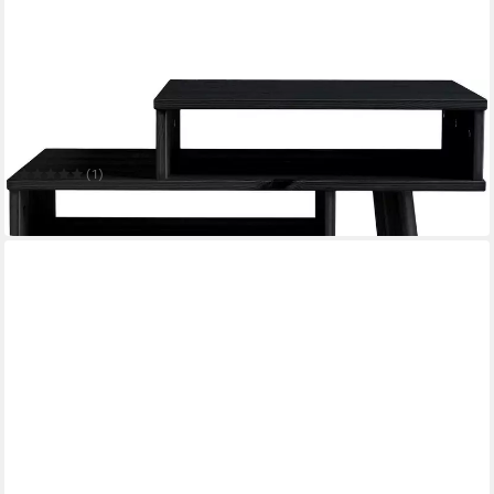
KARUP DESIGN
Couchtisch Hako
40 x 45 x 65 cm
B/H/T
(1)
190,00 €
lieferbar in 2 Wochen