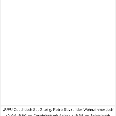
JUFU Couchtisch Set 2-teilig, Retro-Stil, runder Wohnzimmertisch
(2-St), Ø 80 cm Couchtisch mit Ablage + Ø 38 cm Beistelltisch