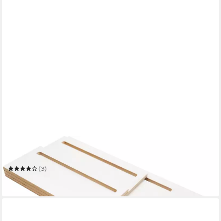
TOJO
Stehpult tojo-pult
(3)
ab 73,34 €
in 5-6 Werktagen bei dir