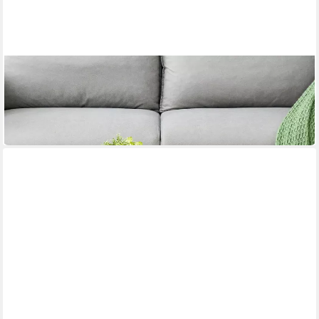
JUFU
Couchtisch Runder Beistelltisch in Holzoptik natur
ab 113,99 €
UVP
285,00 €
-60%
in 3-4 Werktagen bei dir