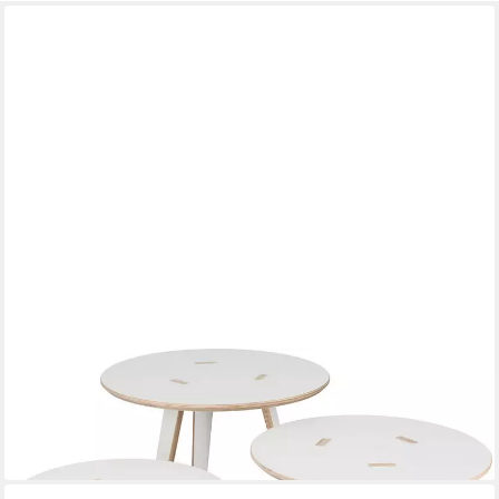
TOJO
Beistelltisch Tojo-rund
Mehrere Größen
ab 149,88 €
in 5-6 Werktagen bei dir