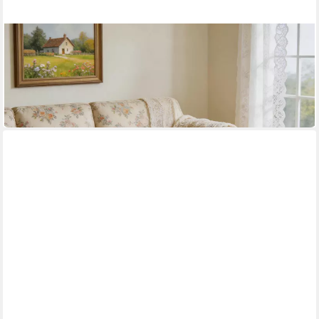
JUFU
Beistelltisch Couchtisch Holzoptik Ablage Wohnzimmertisch
100 x 42 x 48 cm
B/H/T
109,99 €
UVP
249,99 €
-56%
in 4-5 Werktagen bei dir