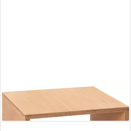
TOJO
Beistelltisch Tojo-cube
35 x 35 x 35 cm
B/H/T
109,45 €
in 5-6 Werktagen bei dir