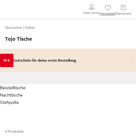
Mein Konto
Merkzettel
Warenkorb
Startseite
Möbel
Tojo Tische
10 €
Gutschein für deine erste Bestellung
Beistelltische
Nachttische
Stehpulte
4 Produkte