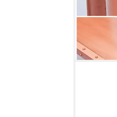
FURNARO
Couchtisch
110 x 45 x 70 cm
B/H/T
183,52 €
in 5-6 Werktagen bei dir