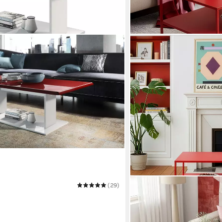
(29)
EN.CASA
Couchtisch
Mehrere Größen
70,99 €
UVP
87,99 €