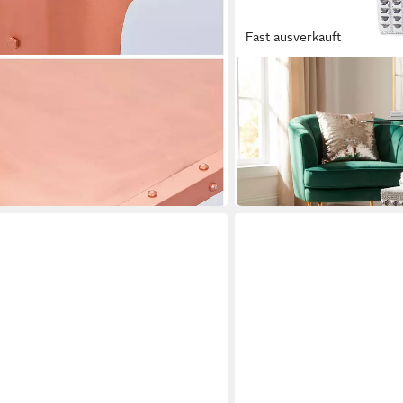
Fast ausverkauft
RIESS-AMBIENTE
Bistrotisch LIPSTICK 75cm 
handgefertigt, modern, ru
60 x 73 x 60 cm
B/H/T
174,95 €
204,95 €
-15%
in 6-7 Werktagen bei dir