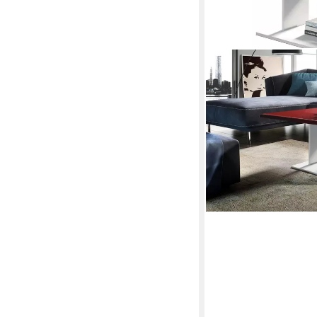
VLADON
Couchtisch Mono
120 x 40 x 70 cm
B/H/T
155,18 €