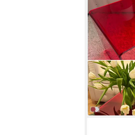
ACRYL DESIGN
Beistelltisch Hochwert
Ablagetisch
Mehrere Größen
159,99 €
UVP
169,99 €
-6%
in 5-6 Werktagen bei dir
Rot
Transparent