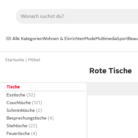
Alle Kategorien
Wohnen & Einrichten
Mode
Multimedia
Sport
Beau
Startseite
Möbel
Rote Tische
Tische
Esstische
Couchtische
Schminktische
Besprechungstische
Stehtische
Feuertische