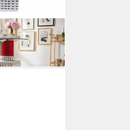
rot/silber - Glas, Pop-Art,
nd