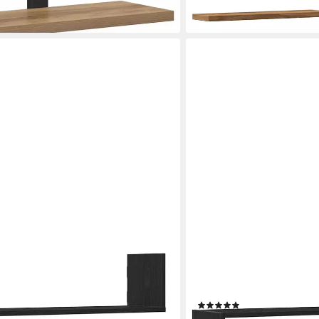
ab 28,99 €
en bei dir
lieferbar - in 5-6 Werktagen be
VIDAXL
tk. Schwarz Eichen-Optik
Regal Wandregal Schwarz
off, 1-tlg.
Holzwerkstoff, 1-tlg.
(1)
ab 54,99 €