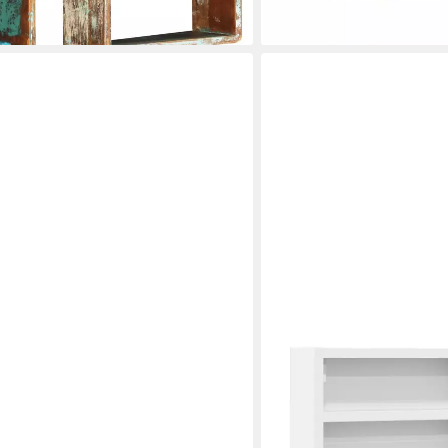
lieferbar - in 5-6 Werktagen be
en bei dir
VIDAXL
egal für 7 Flaschen Schwarz Metall,
Regal Vitrinenschrank We
1-tlg.
ab 40,99 €