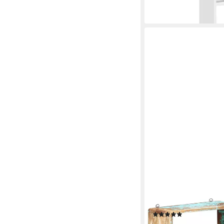
ab 103,99 €
lieferbar - in 5-6 Werktag
VIDAXL
Regal 3-tlg. Würfel-W
1-tlg.
(1)
ab 69,99 €