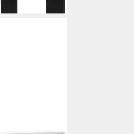
i dir
x25x50 cm Holzwerkstoff, 1-tlg.
i dir