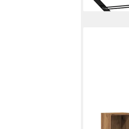
lieferbar - in 5-6 Werktag
VIDAXL
CD-Regal CD-Regale 2