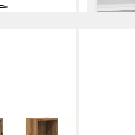
lieferbar - in 5-6 Werktagen be
en bei dir
VIDAXL
 Stk. Artisan-Eiche 21x16x93,5 cm
Regal Wandregal 2 stk. Alth
ab 30,99 €