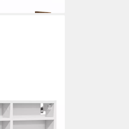
i dir
iß 60x8,5x58 cm Holzwerkstoff,