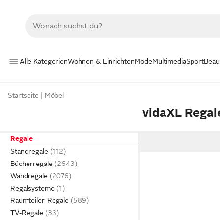
Alle Kategorien
Wohnen & Einrichten
Mode
Multimedia
Sport
Beau
Startseite
Möbel
vidaXL Regal
Regale
Standregale
Bücherregale
Wandregale
Regalsysteme
Raumteiler-Regale
TV-Regale