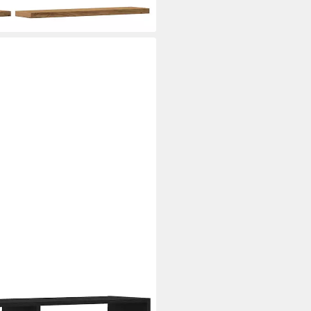
i dir
 Eichen-Optik 100x25x50 cm