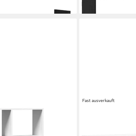
en bei dir
lieferbar - in 5-6 Werktagen be
Fast ausverkauft
VIDAXL
gal Weiß 60 x 20 x 120,5 cm
Regal Wandregal Weiß 100
97,99 €
lieferbar - in 5-6 Werktagen be