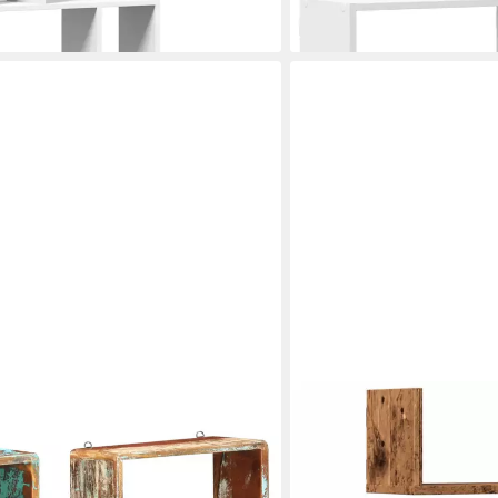
en bei dir
VIDAXL
andregal-Set Recyceltes Massivholz,
Regal Wandregale 3 Stk. A
Holzwerkstoff, 1-tlg.
ab 17,99 €