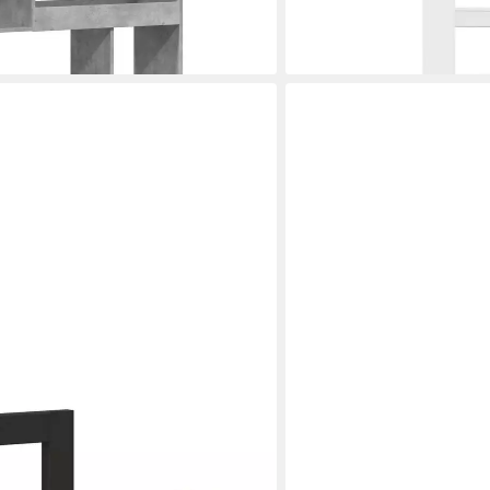
Holzwerkstoff Weiß, 1-tlg.
ab 182,99 €
en bei dir
lieferbar - in 5-6 Werktagen be
VIDAXL
Artisan-Eiche 40 x 15 x 40 cm
Regal Wandregale 4 Stk. A
Holzwerkstoff, 4-tlg.