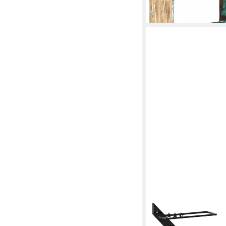
lieferbar - in 5-6 Werktag
VIDAXL
Weinregal Wand-Weinr
1-tlg.
(3)
ab 36,99 €