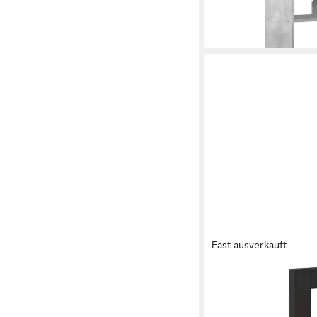
Holzwerkstoff, 1-tlg.
ab 121,99 €
lieferbar - in 5-6 Werktag
Fast ausverkauft
VIDAXL
Regal Schweberegale 
Holzwerkstoff, 1-tlg.