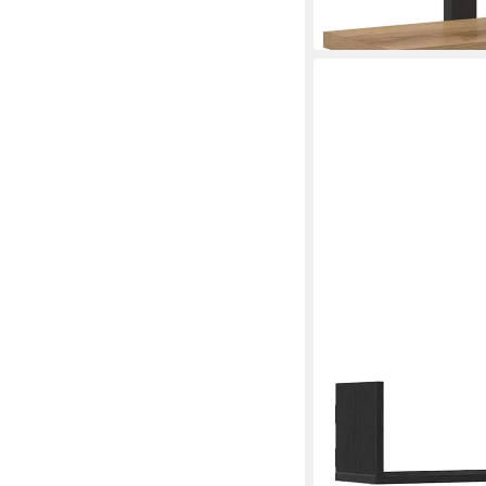
ab 20,99 €
lieferbar - in 5-6 Werktag
VIDAXL
Regal Wandregale 3 S
80x18x18cm Holzwerkst
ab 24,99 €