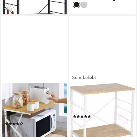
Sehr beliebt
JEOBEST
WOLTU
Küchenregal (2-stufig) Holz
Standregal, 1-tlg., Standregal
Mikrowellen Ständer,
aus Holz & Metall mit 3
Gewürzregal Multifunktion
Ablagen für Küche
(69)
Küche Mikrowellenständer
41,64 €
UVP
94,22 €
(9)
24,06 €
UVP
48,00 €
-56%
lieferbar - in 4-5 Werktagen bei dir