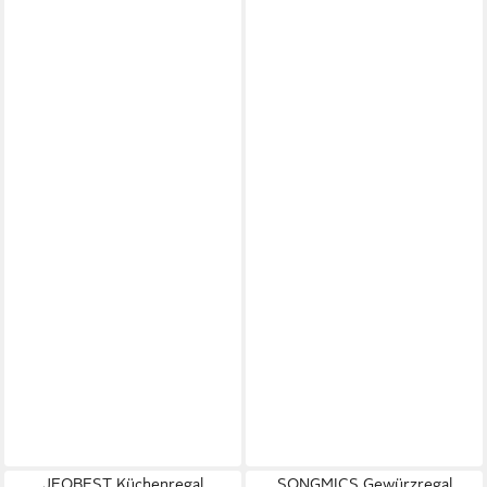
JEOBEST Küchenregal
SONGMICS Gewürzregal