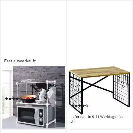
Fast ausverkauft
RUCO
KESPER®
Küchenregal,
Küchenregal Mikrowellen
Aluminium/Kunststoff, 2
Regal, 1-tlg., praktische
Ebenen
Ablagemögklichkeit für die
(55)
Küche
19,99 €
(13)
lieferbar - in 6-8 Werktagen bei dir
ab 26,35 €
lieferbar - in 9-11 Werktagen bei
dir