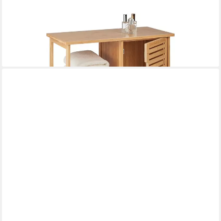
RELAXDAYS
Badregal Badschrank aus Bambus
74,99 €
UVP
99,99 €
-25%
lieferbar - in 2-3 Werktagen bei dir