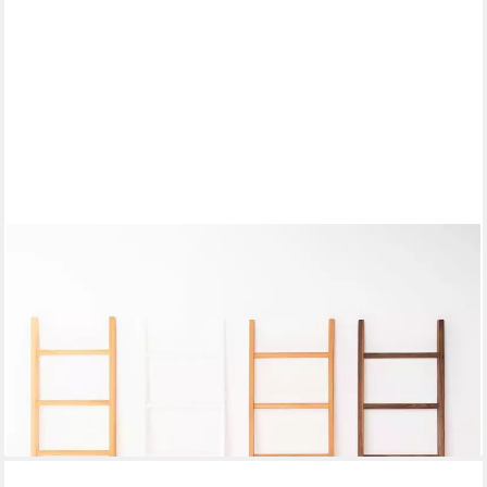
KLEIDERLEITER.DE
Leiterregal Kleiderleiter 122x37x5,5 cm Handtuchleiter aus
Eiche, Buche, Nussbaum, Massivholz aus Deutschland. Natürlich
& fair produziert
115,00 €
UVP
129,00 €
-11%
lieferbar - in 2-3 Werktagen bei dir