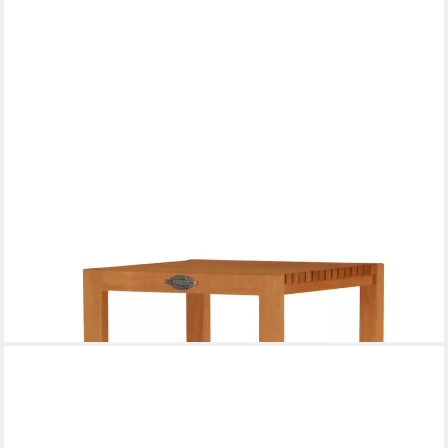
KAI WIECHMANN
Badregal Holz Badezimmerregal Nevio Premium Teak, Massivholz
Regal, 5 Etagen, Premium Teakholz, ideal für Feuchträume
489,99 €
lieferbar - in 2-3 Werktagen bei dir