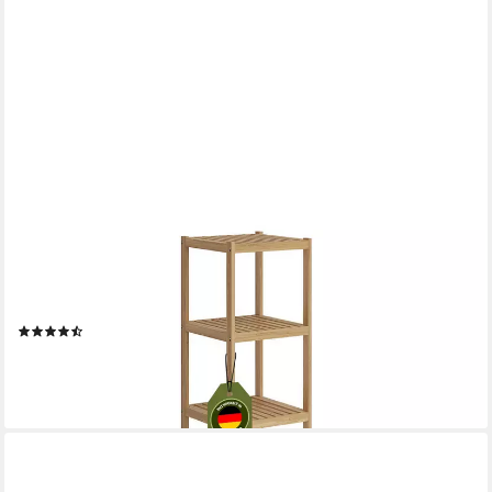
BELLAMIO
Badregal Newa aus Bambus, Badezimmerregal mit Ablage,
lackiert, 5 Ebenen, natürliches Standregal lackiert, verfügbar mit
3 oder 5 Ablageflächen
(15)
32,99 €
UVP
79,99 €
-59%
lieferbar - in 2-3 Werktagen bei dir