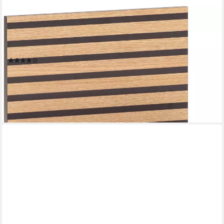
SCHILDMEYER
Wandregal Katta, Wandregal, melaminharzbeschichtet,Made in
Germany, B: 30 cm, Solide Verarbeitung - Dieses Produkt ist in
Deutschland gefertigt
(13)
37,22 €
lieferbar - in 5-6 Werktagen bei dir