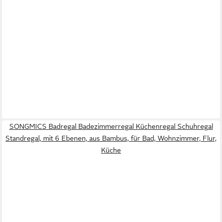
SONGMICS Badregal Badezimmerregal Küchenregal Schuhregal
Standregal, mit 6 Ebenen, aus Bambus, für Bad, Wohnzimmer, Flur,
Küche