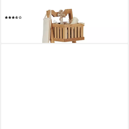
RELAXDAYS
Badregal Bambus 3 Körbe
(4)
44,99 €
UVP
69,99 €
-36%
lieferbar - in 2-3 Werktagen bei dir