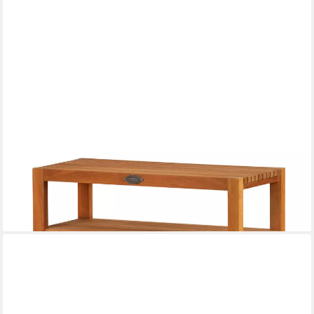
KAI WIECHMANN
Badregal Holz Badezimmerregal Lucia Premium Teak, Massivholz
Regal, 3 Etagen, verstellbarer Zwischenboden
364,99 €
lieferbar - in 2-3 Werktagen bei dir