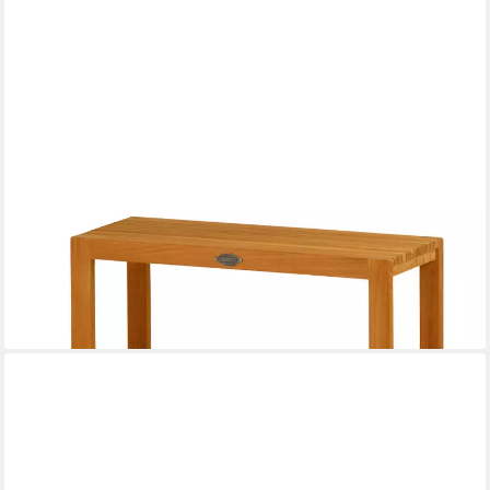
KAI WIECHMANN
Badregal Holz Regal Tito auch als Bad Sitzbank Massivholz
Badezimmerregal, Premium Teakholz, Anti-Rutsch-Füße,
pflegeleicht, schnelltrocknend
299,99 €
lieferbar - in 2-3 Werktagen bei dir