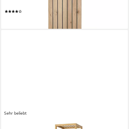
38x120x22cm (BxHxT)
(4)
119,95 €
lieferbar - in 5-6 Werktagen bei dir
Sehr beliebt
HOMFA