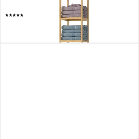
Hochschrank aus Bambus Badezimmer-Hochschrank Badregal
169cm
(22)
59,99 €
UVP
95,99 €
-38%
lieferbar - in 8-10 Werktagen bei dir