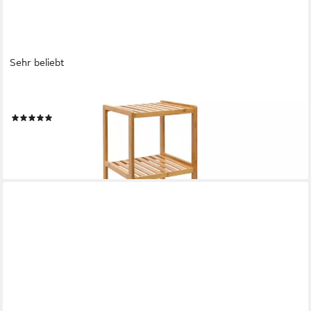
Sehr beliebt
RELAXDAYS
Badregal Bambus mit 4 Ablage
(33)
29,99 €
UVP
59,99 €
-50%
lieferbar - in 2-3 Werktagen bei dir