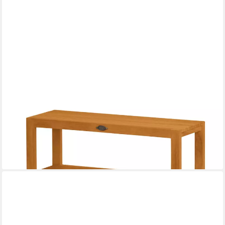
KAI WIECHMANN
Badregal Holz Regal Bella auch als Bad Sitzbank Massivholz
Badezimmerregal, Premium Teakholz, Anti-Rutsch-Füße,
pflegeleicht, schnelltrocknend
339,99 €
lieferbar - in 2-3 Werktagen bei dir