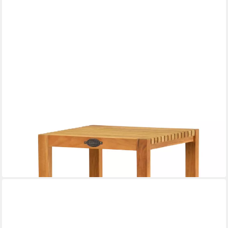
KAI WIECHMANN
Badregal Holz Badezimmerregal Mariella Premium Teak,
Massivholz Regal, 4 Etagen, Premium Teakholz, ideal für
Feuchträume
449,99 €
lieferbar - in 2-3 Werktagen bei dir