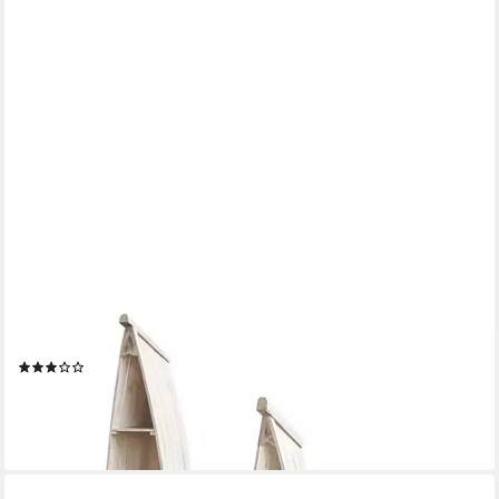
ORIENTAL GALERIE
Standregal Bootsregal mit Steg klein whitewash
(3)
ab 69,95 €
lieferbar - in 3-4 Werktagen bei dir