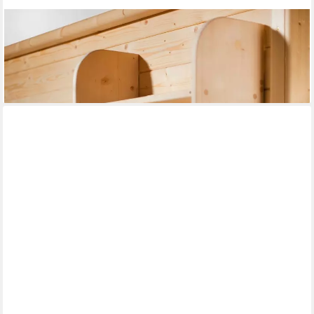
WEKA
Wandregal, für Saunen, BxTxH: 60x25x120 cm
148,52 €
UVP
159,99 €
-7%
lieferbar in 5 Wochen