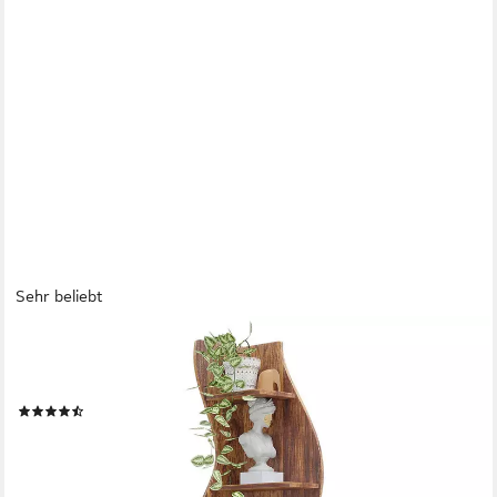
Sehr beliebt
TRIBESIGNS
Eckregal 5-stöckiges Wand-Eck-Bücherregal, Ecke Bücherregal
Aufbewahrungsregal
(36)
ab 89,99 €
UVP
159,99 €
-44%
lieferbar - in 6-7 Werktagen bei dir