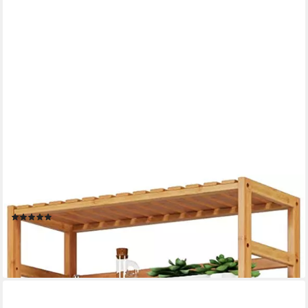
HOMFA
Standregal, Badregal mit 6 Ablagen verstellbar 161x60x26cm
(17)
59,99 €
UVP
79,99 €
-25%
lieferbar - in 8-10 Werktagen bei dir