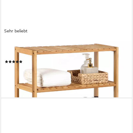
Sehr beliebt
SONGMICS
Badregal Badezimmerregal, Küchenregal, Schuhregal, Standregal
aus Bambus
(67)
33,98 €
UVP
47,99 €
-29%
lieferbar - in 3-4 Werktagen bei dir