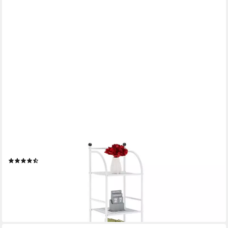
RELAXDAYS
Standregal Schmales Standregal mit 5 Ablagen, weiß
(10)
34,99 €
UVP
59,99 €
-42%
lieferbar - in 2-3 Werktagen bei dir