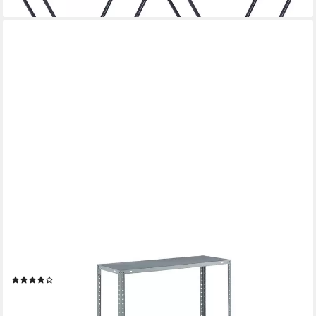
RELAXDAYS
Schwerlastregal Verzinktes Metallregal mit 4 Böden, 4-tlg.
(11)
26,99 €
UVP
59,99 €
-55%