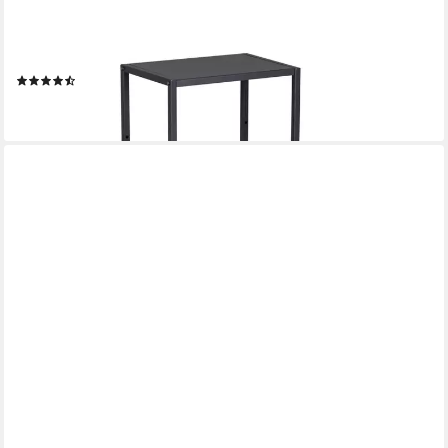
EN.CASA
Wandregal, Set 3-tlg., »Nostened« quadratisch Stahl Schwarz
(2)
ab 47,99 €
lieferbar - in 4-5 Werktagen bei dir