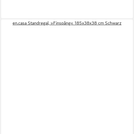
en.casa Standregal, »Finspång« 185x38x38 cm Schwarz