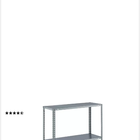
RELAXDAYS
Schwerlastregal 2 x verzinktes Metallregal mit 4 Böden
(6)
39,99 €
UVP
69,99 €
-43%
lieferbar - in 2-3 Werktagen bei dir