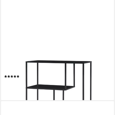
EN.CASA
Bücherregal, »Reisjärvi« mit 4 offenen Fächern Stahl
115x75x35 cm Schwarz
(2)
76,99 €
lieferbar - in 4-5 Werktagen bei dir