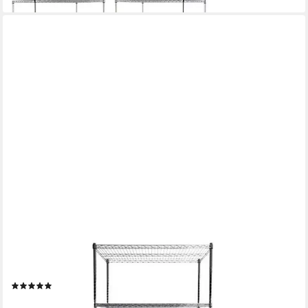
CASA PURA
Regal Himalaya, Gitterregal in 4 Größen, Standregal aus Stahl, 4
Böden
(10)
ab 62,99 €
83,99 €