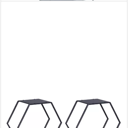
EN.CASA
Regalelement, 4-tlg., »Tand« Regalset 32 x 37 x 19 cm Stahl
Schwarz
28,99 €
UVP
48,99 €
-41%
lieferbar - in 4-5 Werktagen bei dir