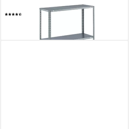
RELAXDAYS
Schwerlastregal 2 x verzinktes Metallregal mit 4 Böden
(6)
39,99 €
UVP
69,99 €
-43%
lieferbar - in 2-3 Werktagen bei dir