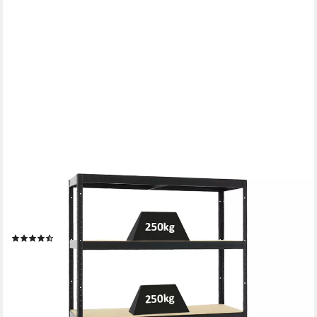
PROREGAL®
Schwerlastregal Lagerregal Steckregal ELEPHANT
180x120x45cm Fachlast 250kg Schwarz, Stabiles Kellerregal
Stahlregal mit hoher Fachlast
(10)
ab 94,90 €
UVP
149,00 €
-36%
lieferbar - in 6-7 Werktagen bei dir