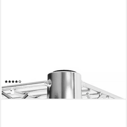
KARAT
Regal Nelson, verschiedene Größen, aus Stahl, Standregal, 3
Böden
(6)
ab 36,99 €
lieferbar - in 3-4 Werktagen bei dir