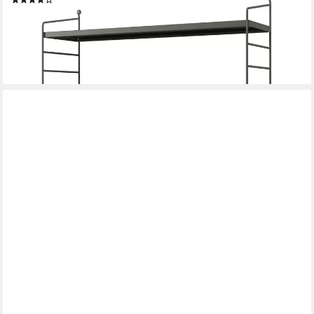
ab 31,99 €
UVP
36,99 €
-14%
lieferbar - in 4-5 Werktagen bei dir