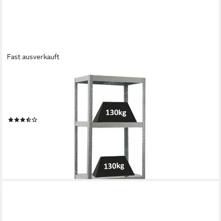
Fast ausverkauft
PROREGAL®
Schwerlastregal Metallsteckregal STEEL EAGLE mit 5
Stahlböden 180x60x40cm Verzinkt, Stabiles Kellerregal
Stahlregal 130kg Fachlast sowie 650kg Gesamtlast
(13)
ab 59,90 €
UVP
96,50 €
-38%
lieferbar - in 6-7 Werktagen bei dir