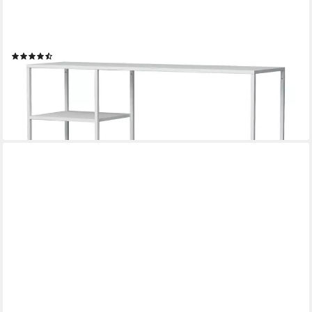
EN.CASA
Standregal, »Isojoki« 120 x 35 x 87,5 cm Metall Weiß, matt
(3)
82,99 €
UVP
92,99 €
-11%
lieferbar - in 4-5 Werktagen bei dir