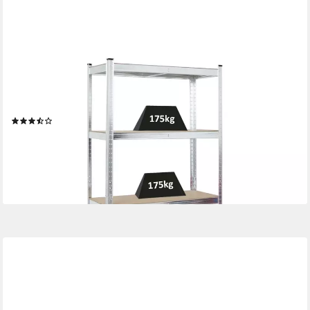
PROREGAL®
Schwerlastregal Lagerregal Kellerregal RAGNAR 180-200cm
Höhe Fachlast 125-175kg, Stabiles Lastenregal mit 5 MDF- oder
Stahlplatten-Ebenen
(3)
ab 33,90 €
UVP
50,00 €
-32%
lieferbar - in 6-7 Werktagen bei dir