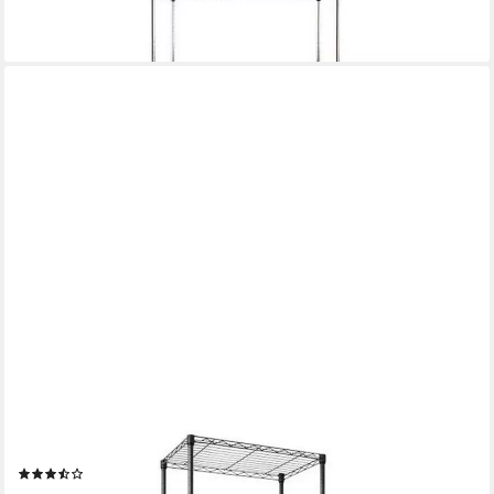
-25%
lieferbar - in 3-4 Werktagen bei dir
CASA PURA
Regal Rocky, Gitterregal in 8 Größen, Standregal aus Stahl
(72)
ab 44,99 €