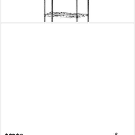
lieferbar - in 3-4 Werktagen bei dir
EN.CASA
Wandregal, 1-tlg., »Strängnäs« Anthrazit
(20)