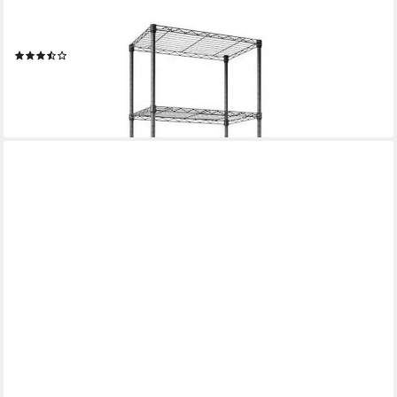
CASA PURA
Regal Rocky, Gitterregal in 8 Größen, Standregal aus Stahl
(72)
ab 44,99 €
lieferbar - in 3-4 Werktagen bei dir