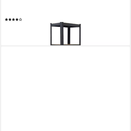
RELAXDAYS
Schwerlastregal Industrial 500 kg, 30 x 50 x 180 cm
(2)
ab 39,99 €
UVP
69,99 €
-43%
lieferbar - in 2-3 Werktagen bei dir