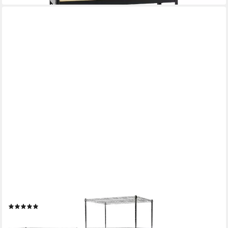
CASA PURA
Regal Everest, Gitterregal in 7 Größen, Standregal aus Stahl, 3
Böden
(22)
ab 36,99 €
lieferbar - in 3-4 Werktagen bei dir