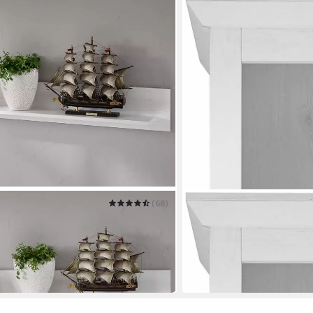
(68)
HOME AFFAIRE
Standregal California
58 x 207 x 45 cm
B/H/T
239,99 €
UVP
419,99 €
-43%
in 9-11 Werktagen bei dir