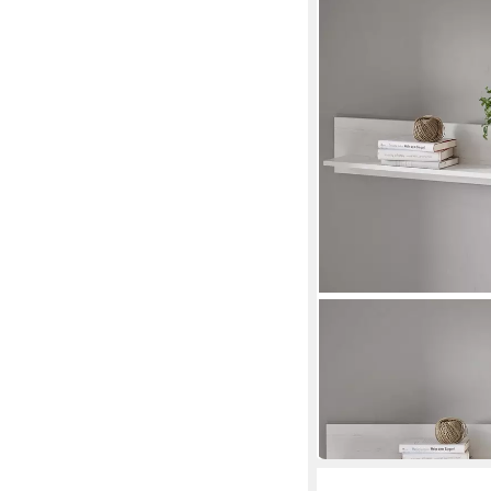
HOME AFFAIRE
Wandregal California
150 x 20 x 17 cm
B/H/T
49,99 €
UVP
89,99 €
-44%
lieferbar in 6 Wochen