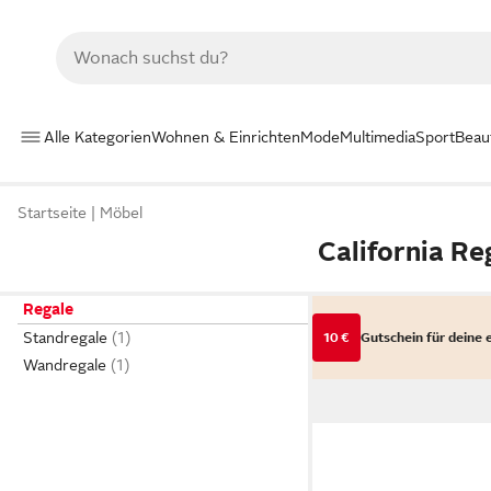
Alle Kategorien
Wohnen & Einrichten
Mode
Multimedia
Sport
Beau
Startseite
Möbel
California Re
Regale
Standregale
10 €
Gutschein für deine 
Wandregale