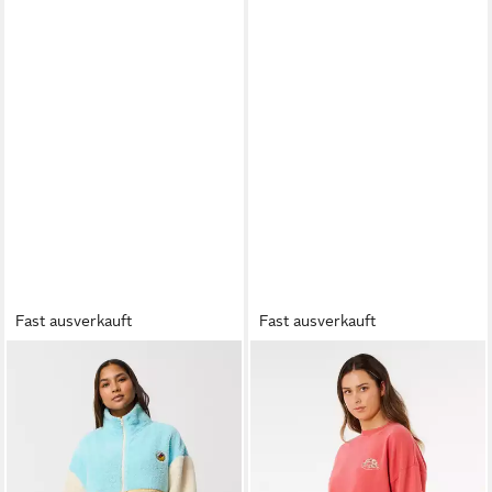
Fast ausverkauft
Fast ausverkauft
RIP CURL
RIP CURL
Fleecejacke Surf Revival
Sweatshirt Rip Curl Bells
Heritage ZT Polar Fleecejacke
Heritage Crew Sweatshirt
79,00 €
45,00 €
89,95 €
65,99 €
-12%
-32%
lieferbar - in 5-6 Werktagen bei dir
lieferbar - in 5-6 Werktagen bei dir