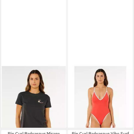
RIP CURL
RIP CURL
T-Shirt Tide Line Standard
Badeanzug Classic Surf 1 PC
Tee
Vielseitiger Badeanzug mit
18,00 €
25,99 €
verstellbaren Trägern,
-31%
abnehmbarer
lieferbar - in 5-6 Werktagen bei dir
51,15 €
UVP
59,99 €
-15%
lieferbar - in 2-3 Werktagen bei dir
Rip Curl Badeanzug Mirage
Rip Curl Badeanzug Vibe Surf