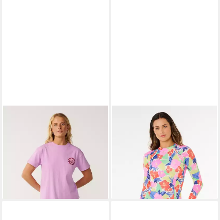
RIP CURL
RIP CURL
T-Shirt Surf Puff Party Pack
Badeanzug Party Wave
Relaxed T-Shirt
Langarm-Einteiler
26,00 €
55,00 €
29,99 €
85,99 €
-13%
-36%
lieferbar - in 5-6 Werktagen bei dir
lieferbar - in 5-6 Werktagen bei dir