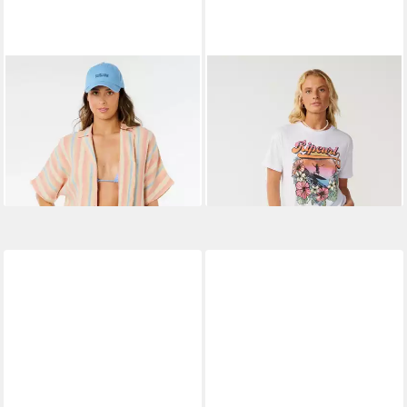
RIP CURL
RIP CURL
Kurzarmshirt Premium
T-Shirt Wave Relaxed T-Shirt
22,00 €
Kurzarmhemd
25,95 €
39,00 €
55,99 €
-15%
lieferbar - in 5-6 Werktagen bei dir
-30%
lieferbar - in 5-6 Werktagen bei dir