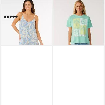
RIP CURL
RIP CURL
Sommerkleid Party Pack
T-Shirt Bossa Nova Relaxed
Cover Up
Fit T-Shirt
(1)
29,99 €
32,00 €
55,99 €
lieferbar - in 5-6 Werktagen bei dir
-43%
lieferbar - in 5-6 Werktagen bei dir