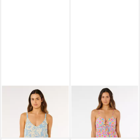
RIP CURL
RIP CURL
Tanktop Party Pack Cami
Minikleid Malibu Cove Mini
20,00 €
35,99 €
Dress
39,00 €
-44%
59,99 €
lieferbar - in 5-6 Werktagen bei dir
-35%
lieferbar - in 5-6 Werktagen bei dir