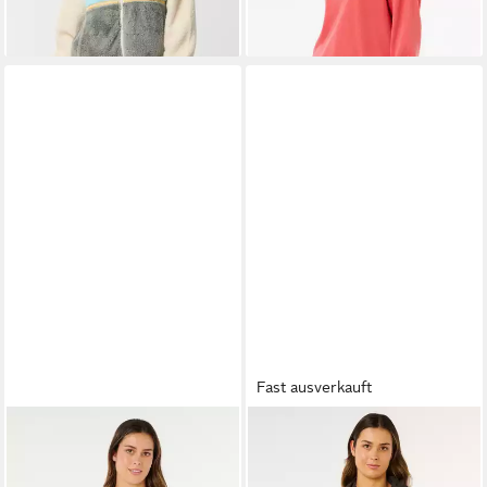
Fast ausverkauft
RIP CURL
RIP CURL
Print-Shirt Poolside Heritage
Kapuzenstrickjacke Lay Day
T-Shirt
Relaxed Zip Through Fleece