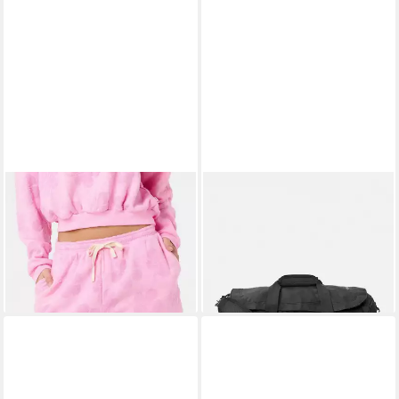
RIP CURL
RIP CURL
Relaxshorts Paradise Terry
Reisetasche Packable 35L
Strandshort
Duffle Bag
39,00 €
42,00 €
65,99 €
lieferbar - in 5-6 Werktagen bei dir
-41%
lieferbar - in 5-6 Werktagen bei dir