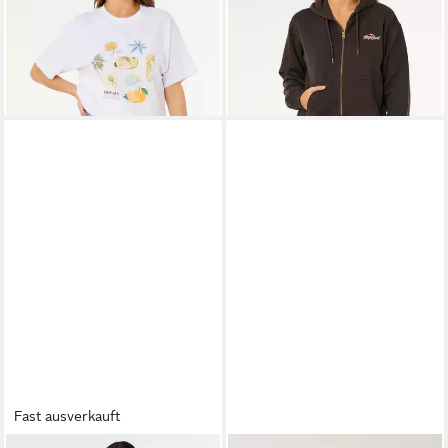
29,00 €
55,00 €
35,99 €
75,99 €
-19%
-28%
lieferbar - in 5-6 Werktagen bei dir
lieferbar - in 5-6 Werktagen bei dir
Fast ausverkauft