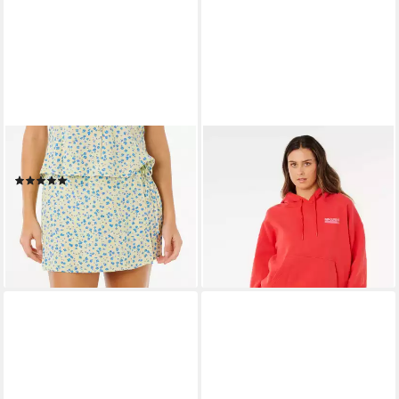
RIP CURL
RIP CURL
Skort Surf Side Skort
Kapuzenpullover Ocean Break
(1)
Heritage Hood Fleece
35,00 €
49,99 €
39,00 €
69,99 €
-30%
-44%
lieferbar - in 5-6 Werktagen bei dir
lieferbar - in 5-6 Werktagen bei dir