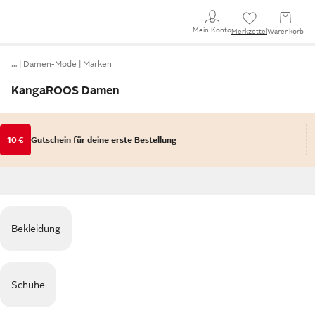
Mein Konto
Merkzettel
Warenkorb
…
Damen-Mode
Marken
KangaROOS Damen
10 €
Gutschein für deine erste Bestellung
Bekleidung
Schuhe