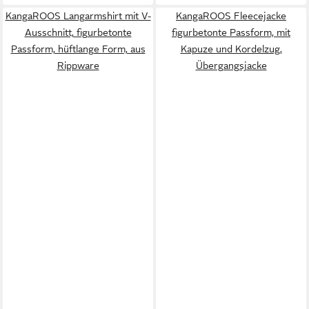
KangaROOS Langarmshirt mit V-
KangaROOS Fleecejacke
Ausschnitt, figurbetonte
figurbetonte Passform, mit
Passform, hüftlange Form, aus
Kapuze und Kordelzug,
Rippware
Übergangsjacke