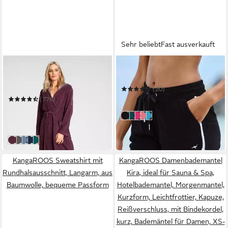
Sehr beliebt
Fast ausverkauft
KANGAROOS
KANGAROOS
Damenbademantel Dalia,
Relaxshorts
ideal für Sauna & Spa,
(20)
Standardlänge & Überlänge
22,99 €
(776)
in 2-3 Werktagen bei dir
ab 34,99 €
UVP
88,99 €
schwarz
grün
pink
peach
türkis
-61%
in 1-2 Werktagen bei dir
beere
anthrazit
blau
marine
smaragd
KangaROOS Sweatshirt mit
KangaROOS Damenbademantel
Rundhalsausschnitt, Langarm, aus
Kira, ideal für Sauna & Spa,
Baumwolle, bequeme Passform
Hotelbademantel, Morgenmantel,
Kurzform, Leichtfrottier, Kapuze,
Reißverschluss, mit Bindekordel,
kurz, Bademäntel für Damen, XS-