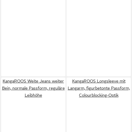
KangaROOS Weite Jeans weiter
KangaROOS Longsleeve mit
Bein, normale Passform, reguläre
Langarm, figurbetonte Passform,
Leibhöhe
Colourblocking-Optik