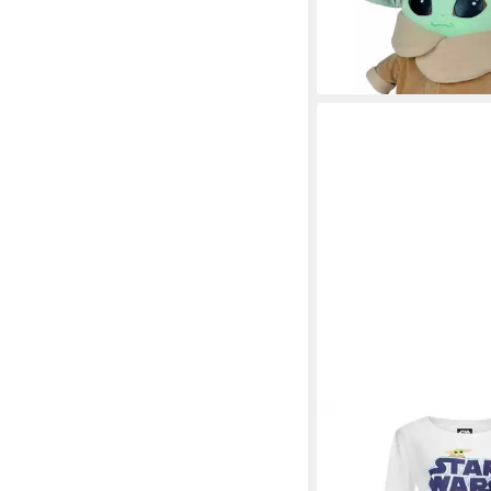
ab 59,99 €
lieferbar - in 4-5 Werktag
STAR WARS
Schlafanzug Star Wa
Lang Pyjama-Set Lang