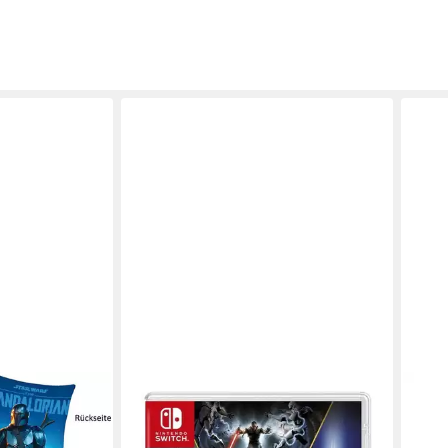
STAR WARS
STAR
r Wars,
Heritage Pack Nintendo Switch, 7
Trag
otiv, The
Spiele (5 auf Cartridge, 2 als
Shop