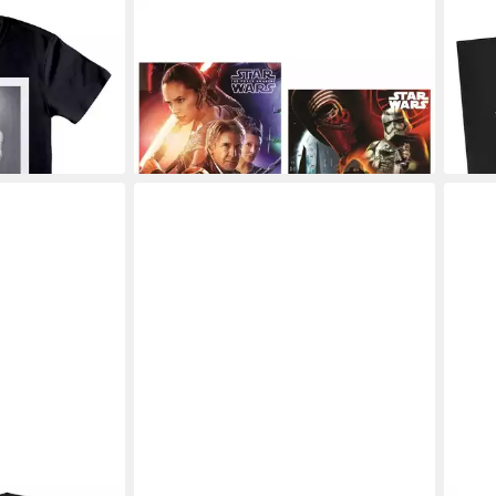
STAR WARS
STAR
irls Run The
Kissenbezug Star Wars Kissenbezug
Acti
40 x 40 cm, (1 Stück)
Seri
7,95 €
Acti
en bei dir
lieferbar - in 3-4 Werktagen bei dir
ab 2
liefe