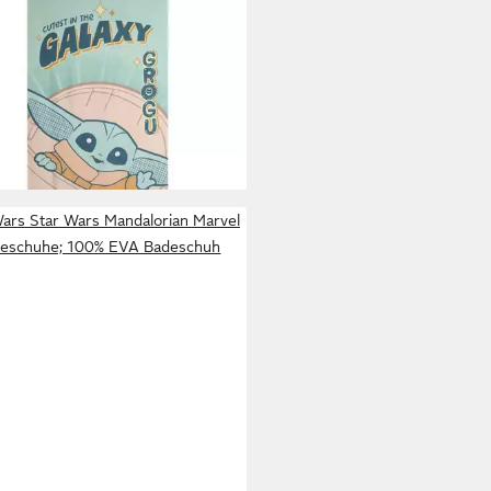
 WARS
ndtuch The Mandalorian
ester Strandtuch 90 × 180 cm
 gsm
5 €
21,95 €
rbar - in 4-5 Werktagen bei dir
Wars Star Wars Mandalorian Marvel
eschuhe; 100% EVA Badeschuh