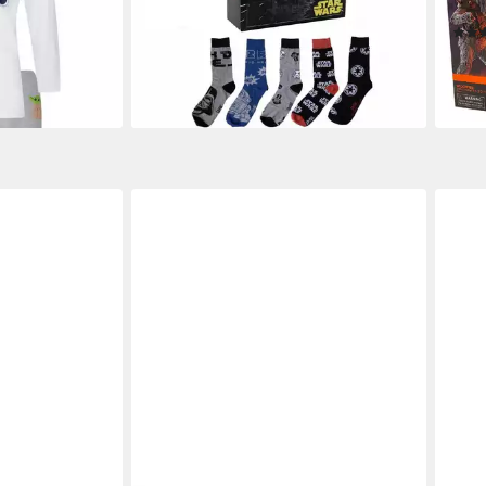
38-45 (12-Paar)
(Mor
29,95 €
24,9
lieferbar - in 4-5 Werktagen bei dir
-17%
en bei dir
liefe