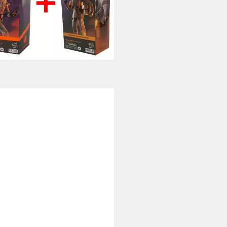
ak) und Wookie
(1)
5 €
UVP
29,95 €
rbar - in 3-4 Werktagen bei dir