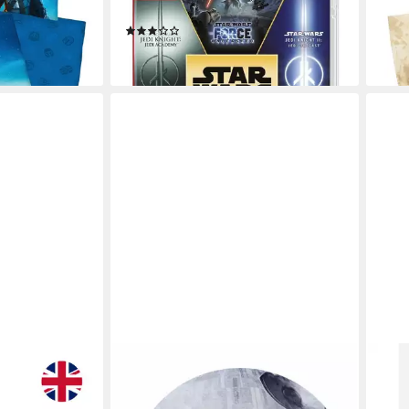
14,9
Download)
(2)
-40
59,72 €
liefe
en bei dir
lieferbar - in 3-4 Werktagen bei dir
STAR WARS
STAR
s: Unlimited
Dekokissen - Formkissen Weiche
Koff
ooster Display
Kuschelkissen
Unis