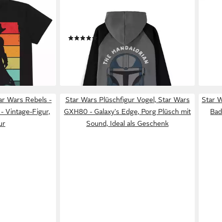
STAR WARS
STAR
Spectrum
Kapuzensweatshirt The Mandalorian
Stra
Din Djarin Mando Hoodie
Poly
en bei dir
(2)
250
ab 49,90 €
17,9
lieferbar - in 2-3 Werktagen bei dir
-18%
liefe
ar Wars Rebels -
Star Wars Plüschfigur Vogel, Star Wars
Star 
- Vintage-Figur,
GXH80 - Galaxy's Edge, Porg Plüsch mit
Bad
ur
Sound, Ideal als Geschenk