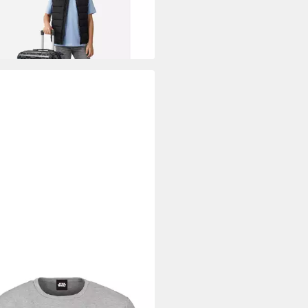
9 €
rbar - in 3-4 Werktagen bei dir
 WARS
irt Star Wars TShirt Vintage
 1977 XL