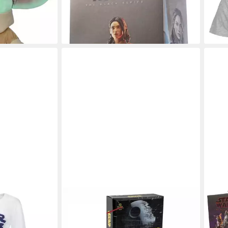
28,4
Bix Caleen Act
en bei dir
liefe
ab 29,95 €
lieferbar - in 3-4 Werktagen bei dir
STAR WARS
STAR
rs Yoda Damen
Sportsocken Erwachsene Socken
Acti
arm-Shirt mit
12er Pack Lifestyle Design Größe
Blac