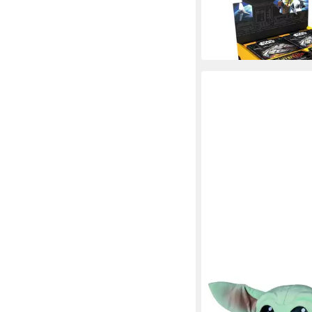
Englisch
94,79 €
lieferbar - in 3-4 Werktag
STAR WARS
Plüschfigur Baby Yoda
Mandalorian The Chi