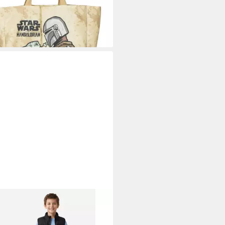
5 €
24,95 €
%
rbar - in 4-5 Werktagen bei dir
 WARS
er Star Wars mittelgroßer Koffer
ex Schwarz