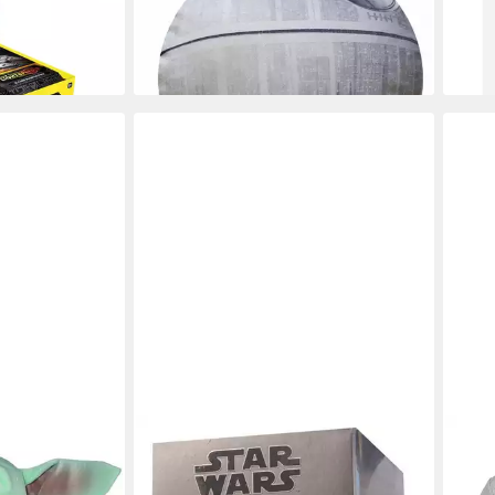
14,95 €
71,9
19,95 €
liefe
-25%
en bei dir
lieferbar - in 4-5 Werktagen bei dir
STAR WARS
STAR
 Plüsch The
Actionfigur Hasbro F5528 Star Wars
T-Sh
ld Jumbo XXL
The Black Series Star Wars Andor
Logo