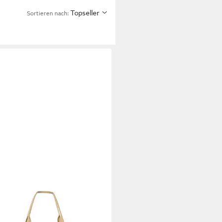
Topseller
Sortieren nach:
 WARS
etasche The Mandalorian
per für Erwachsene