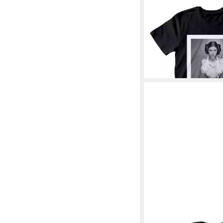
STAR WARS
T-Shirt Leia Organa G
Galaxy
24,90 €
lieferbar - in 2-3 Werktag