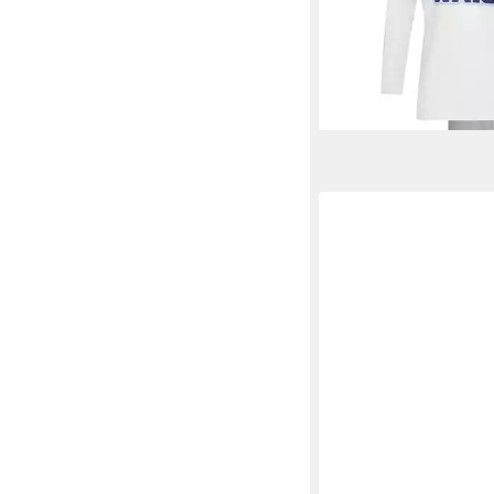
Schlafhose (2 tlg)
31,99 €
UVP
39,99 €
-20%
lieferbar - in 3-4 Werktag