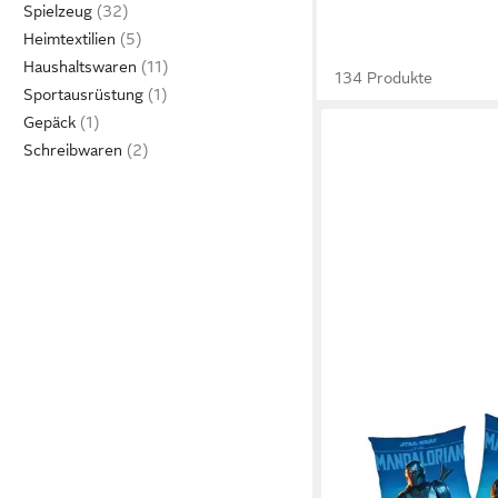
Spielzeug
Heimtextilien
Haushaltswaren
134 Produkte
Sportausrüstung
Gepäck
Schreibwaren
STAR WARS
Wendebettwäsche Sta
Renforcé, mit tollem M