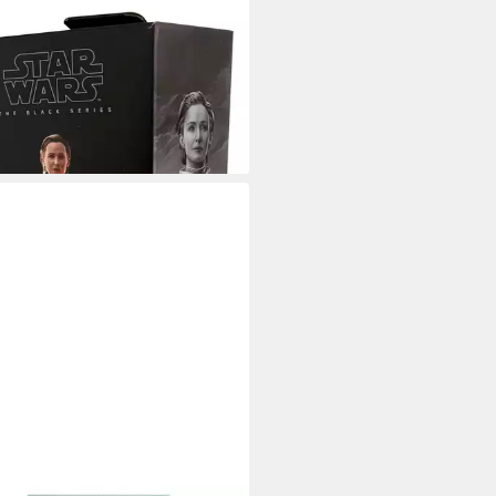
 WARS
onfigur Star Wars The Black
es, Andor, Senator Mon Mothma,
on-Figur (c
2,90 €
rbar - in 3-4 Werktagen bei dir