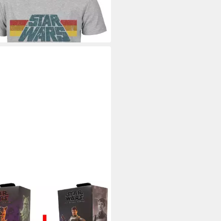
5 €
rbar - in 2-3 Werktagen bei dir
 WARS
onfigur 2er-Set Star Wars The
k Series F5009 Din Djarin