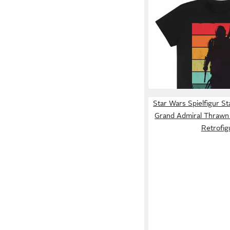
STAR WARS
T-Shirt Mandalorian 
22,90 €
lieferbar - in 2-3 Werktag
Star Wars Spielfigur St
Grand Admiral Thrawn 
Retrofig