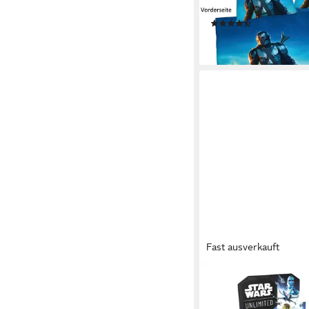
Mandalorian
(10)
ab 33,96 €
lieferbar - in 3-4 Werktag
Fast ausverkauft
STAR WARS
Sammelkarte Star War
Jump to Lightspeed B