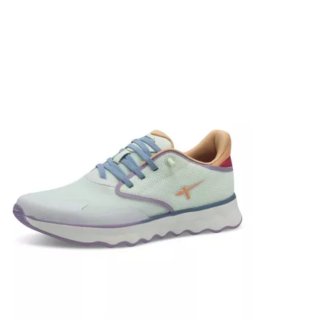
OTTO Advertising
OTTO Payments
OTTO Affiliate
Shopping&more
OTTO FinanzPlus
Sicherer Kauf auf Rechnung*
Kostenlose Rücksendung
Einfache Ratenzahlung**
Ratenschutz-Versicherung**