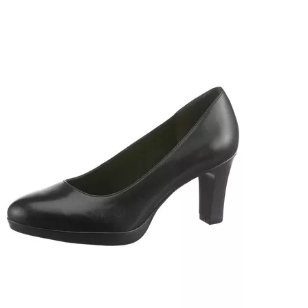
Tamaris Plateau Sandaletten
Tamaris Slingpumps
Tamaris Plateau Stiefeletten
Tamaris Slipper
Tamaris Sandaletten
Tamaris Sneaker
Tamaris Winterboots
Tamaris Stiefeletten mit Absatz
Beliebte Sortimente
Tamaris Clogs
Tamaris Glitzer Stiefeletten
Tamaris Leo Ballerinas
Tamaris Leo Stiefeletten
Tamaris Leosandalen