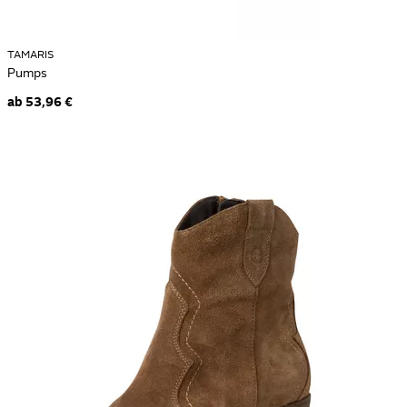
Tamaris Plateau Stiefel
Tamaris Pumps
TAMARIS
Pumps
Tamaris Stiefeletten Neue Kollektion
ab
53,96 €
Tamaris Zehentrenner
Taupe Tamaris Stiefeletten
Newsletter anmelden & Vorteile sichern
E-Mail-Adresse
Anmelden
Mein Konto