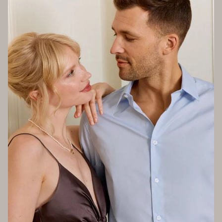
TAMARIS
Ballerina
UVP
59,95 €
ab
45,51 €