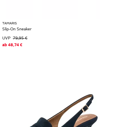
Cookie-Einstellungen
・
AGB
・
Datenschutz
・
Impressum
・
Information zur Barrierefreiheit
・
Produktsicherheitsrückrufe
・
Lob & Kritik
・
TAMARIS
OTTO Versprechen
Slip-On Sneaker
Preisangaben inkl. Steuer und zzgl.
Service- und Versandkosten
UVP
79,95 €
ab
48,74 €
* Bonität vorausgesetzt, ** Bonität vorausgesetzt,
gegen Aufpreis