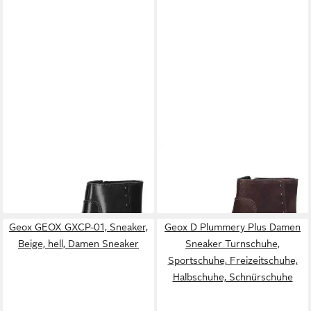
GEOX
GEOX
Stiefelette Leder .
Geox Stiefelette
Stiefelette (1-tlg)
Veloursleder Stiefelette
120,00 €
120,00 €
Geox GEOX GXCP-01, Sneaker,
Geox D Plummery Plus Damen
Beige, hell, Damen Sneaker
Sneaker Turnschuhe,
Sportschuhe, Freizeitschuhe,
Halbschuhe, Schnürschuhe