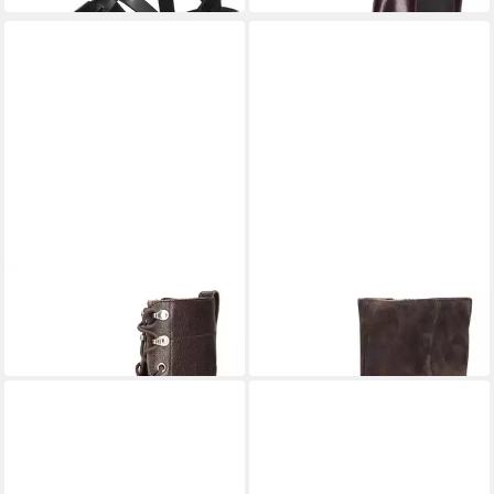
GEOX
GEOX
Geox Stiefelette Leder
Geox Stiefelette
Schnürstiefelette
Veloursleder Stiefelette
165,00 €
120,00 €