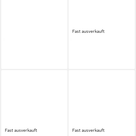
Fast ausverkauft
GEOX
GEOX
GEOX NAILEEN, Sandaletten,
GEOX NAILEEN, Sandaletten,
Schwarz, Damen Sandalette
Braun, Damen Sandalette
110,00 €
110,00 €
Fast ausverkauft
Fast ausverkauft