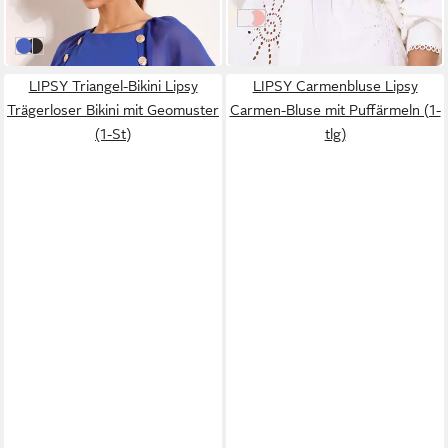
UVP
123,00 €
White
Pink
-35%
Blue
Black
LIPSY Triangel-Bikini Lipsy
LIPSY Carmenbluse Lipsy
Trägerloser Bikini mit Geomuster
Carmen-Bluse mit Puffärmeln (1-
(1-St)
tlg)