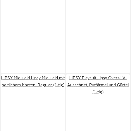
LIPSY Midikleid Lipsy Midikleid mit
LIPSY Playsuit Lipsy Overall V-
seitlichem Knoten, Regular (1-tlg)
Ausschnitt, Puffärmel und Gürtel
(1-tlg)