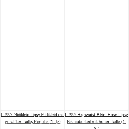
LIPSY Midikleid Lipsy Midikleid mit
LIPSY Highwaist-Bikini-Hose Lipsy
geraffter Taille, Regular (1-tlg)
Bikinioberteil mit hoher Taille (1-
St)