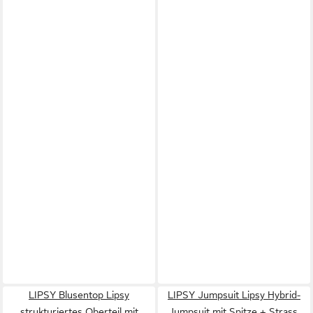
LIPSY Blusentop Lipsy
LIPSY Jumpsuit Lipsy Hybrid-
strukturiertes Oberteil mit
Jumpsuit mit Spitze + Strass,