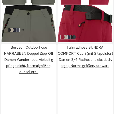
BERGSON
BERGSON
Outdoorhose VIDAA
Outdoorhose BARLEE Capri
COMFORT Zipp-Off Damen
(slim) Damen 3/4
129,95 €
54,99 €
Wanderhose, leicht,
Wanderhose, vielseitig,
89,95 €
weitere Farben:
+3
grau/grün
strapazierfähig,
schwarz
beige
Nacht blau
grau/blau
pflegeleicht, Normalgrößen,
-39%
Normalgrößen, grau/grün
dunkelr
weitere Farben:
+2
dunkelrot
beige
peacoat blau
schwarz
dunkel grau
Bergson Outdoorhose
Fahrradhose SUNDRA
NARRABEEN Doppel Zipp-Off
COMFORT Capri (mit Sitzpolster)
Damen Wanderhose, vielseitig
Damen 3/4 Radhose, bielastisch,
pflegeleicht, Normalgrößen,
tight, Normalgrößen, schwarz
dunkel grau