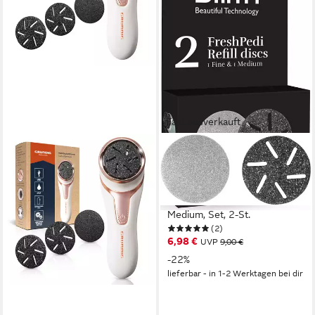
Fast ausverkauft
SILK'N
Hornhautentferner
Ersatzschleifscheiben
FreshPedi Refill discs 1 Fine 1
Medium, Set, 2-St.
(2)
6,98 €
UVP
9,00 €
-22%
lieferbar - in 1-2 Werktagen bei dir