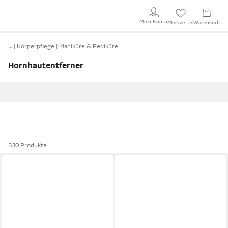
Mein Konto
Merkzettel
Warenkorb
…
Körperpflege
Maniküre & Pediküre
Hornhautentferner
330 Produkte