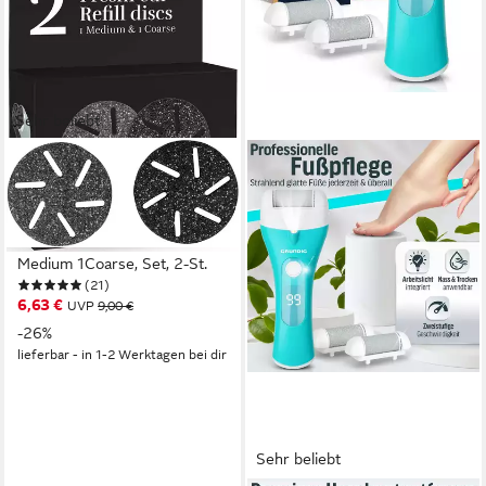
Sehr beliebt
SILK'N
Hornhautentferner
Ersatzschleifscheiben
FreshPedi Refill discs 1
Medium 1Coarse, Set, 2-St.
(21)
6,63 €
UVP
9,00 €
-26%
lieferbar - in 1-2 Werktagen bei dir
Sehr beliebt