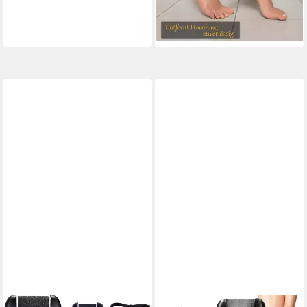
-33%
lieferbar - in 4-5 Werktagen bei dir