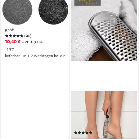
SILK'N
Hornhautentferner
Ersatzschleifscheiben,
Packung, 2-St., medium &
grob
(40)
10,40 €
UVP
12,00 €
-13%
lieferbar - in 1-2 Werktagen bei dir
HEALTH PRESS
Hornhautfeile
Hornhautentferner Fußpflege
Edelstahl Hornhautfeile für
Harte Haut, Edelstahl
(12)
9,99 €
UVP
14,99 €