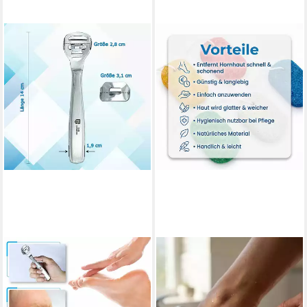
SMI
LANTELME
Hornhautfeile Hornhauthobel
Hornhautfeile Bimsstein 5
Hornhautentfernung mit 10
Stück Set Hornhautentferner
klingen
Fußpflege Füße Peeling, 5-