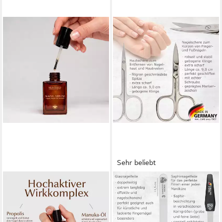
Sehr beliebt
HC PRODUCTS
3 SCHWERTER
Nagelpflegeserum Propolis
Maniküre-Etui Nagelpflege,
Nagelserum mit Manuka,
Maniküre Set "Roma" mit Etui,
Lavendel & Kamille,
8 tlg., hochwertiges Nagelset,