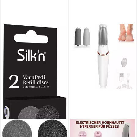
SILK'N
Hornhautentferner