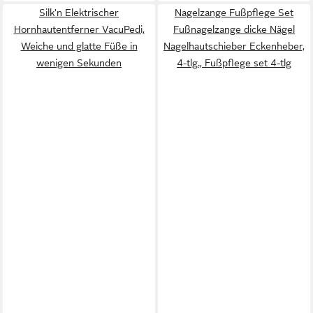
Silk'n Elektrischer
Nagelzange Fußpflege Set
Hornhautentferner VacuPedi,
Fußnagelzange dicke Nägel
Weiche und glatte Füße in
Nagelhautschieber Eckenheber,
wenigen Sekunden
4-tlg., Fußpflege set 4-tlg