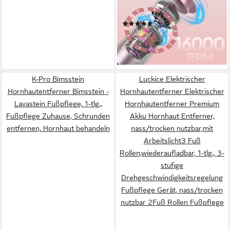
1,Hornhautentferner
Elektrisch/Nagelfeile,Pediküre-
(8)
Set, 9 Geschwindigkeit,mit
25,99 €
UVP
39,99 €
Schleifpapier,Wiederaufladbarer,
-35%
für Tote, Harte, Rissige Haut
lieferbar - in 2-3 Werktagen bei dir
K-Pro Bimsstein
Luckice Elektrischer
Hornhautentferner Bimsstein -
Hornhautentferner Elektrischer
Lavastein Fußpflege, 1-tlg.,
Hornhautentferner Premium
Fußpflege Zuhause, Schrunden
Akku Hornhaut Entferner,
entfernen, Hornhaut behandeln
nass/trocken nutzbar,mit
Arbeitslicht3 Fuß
Rollen,wiederaufladbar, 1-tlg., 3-
stufige
Drehgeschwindigkeitsregelung
Fußpflege Gerät, nass/trocken
nutzbar 2Fuß Rollen Fußpflege