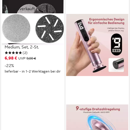
Fast ausverkauft
SILK'N
Hornhautentferner
Ersatzschleifscheiben
FreshPedi Refill discs 1 Fine 1
Medium, Set, 2-St.
(2)
6,98 €
UVP
9,00 €
-22%
lieferbar - in 1-2 Werktagen bei dir
CKEYIN PRO
Elektrischer
Hornhautentferner 2 in