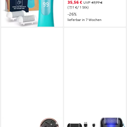
38,97 €
35,56 €
UVP
47,77 €
Nagelheber Fußpflege set
lieferbar - in 2-3 Werktagen bei dir
(7,11 €/ 1 Stk)
-26%
lieferbar in 7 Wochen