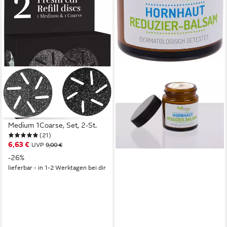
Sehr beliebt
SILK'N
Hornhautentferner
Ersatzschleifscheiben
FreshPedi Refill discs 1
Medium 1Coarse, Set, 2-St.
(21)
6,63 €
UVP
9,00 €
-26%
lieferbar - in 1-2 Werktagen bei dir