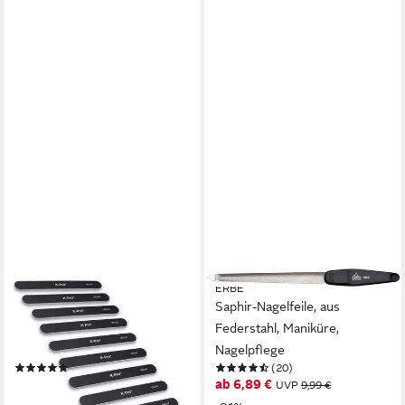
K-PRO
ERBE
Sandblatt-Nagelfeile Profi
Saphir-Nagelfeile, aus
Sandblattfeile Set 180/240
Federstahl, Maniküre,
gerade - 10 Stück, 10-tlg.
Nagelpflege
(4)
(20)
7,99 €
ab 6,89 €
UVP
9,99 €
lieferbar - in 2-3 Werktagen bei dir