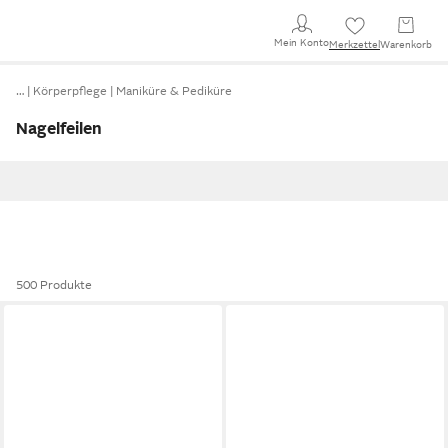
Mein Konto
Merkzettel
Warenkorb
…
Körperpflege
Maniküre & Pediküre
Nagelfeilen
500 Produkte