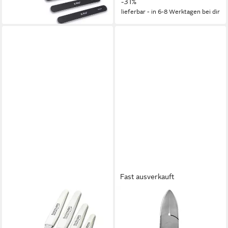
-31%
lieferbar - in 6-8 Werktagen bei dir
Fast ausverkauft
SMI
MARGARET DABBS
Saphir-Nagelfeile 4
Multi-Tool Margaret Dabbs
Saphirnagelfeile Solingen
Accessoire Toe Nail Cutter, 1-