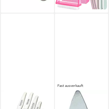
-20%
Bürste, Buffer Für Nägel,
lieferbar - in 2-3 Werktagen bei dir
Nagelfeilen Für Gelnägel,
Nagelhautschieber, Buffer Für
Gelnägel, Feilen Für Gelnägel,
Nagelzange, Nagelfeilen
Set,nagelstudio zubehör, 12-
tlg., Nailart Zubehör,robust,
waschbar & mehrfach
wiederverwendbar, Für
Maniküre,Pediküre &
Nageldesign geeignet,
Nagelpflege
Fast ausverkauft
SMI
PFEILRING
Saphir-Nagelfeile 5
Saphir-Nagelfeile, Maniküre,
Saphirnagelfeile Solingen
Nagelpflege