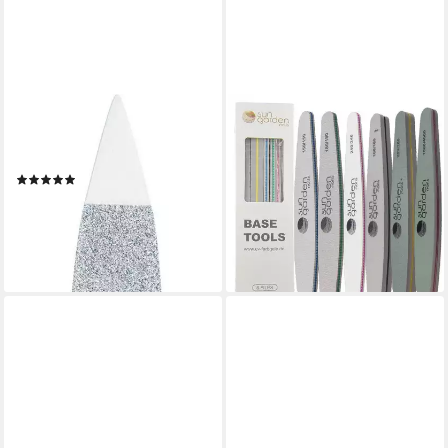
PFEILRING
SUN GARDEN NAILS
Saphir-Nagelfeile, 13 cm,
Sandblatt-Nagelfeile Base
Maniküre, Nagelpflege
Tools Feilenset - Nagelfeile,
(15)
Gel-Nagelfeilen-Set
7,99 €
7,95 €
UVP
9,94 €
lieferbar - in 5-6 Werktagen bei dir
(1,33 €/ 1 Stk)
-20%
lieferbar - in 2-3 Werktagen bei dir