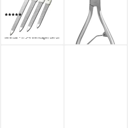
Saphir Nagelfeilen
tlg.
29,00 €
Fingernägel Fußnägel, 4-tlg.,
(1)
lieferbar - in 5-6 Werktagen bei dir
Fein, Grob
9,99 €
UVP
13,99 €
(2,50 €/ 1 Stk)
-29%
lieferbar - in 3-4 Werktagen bei dir