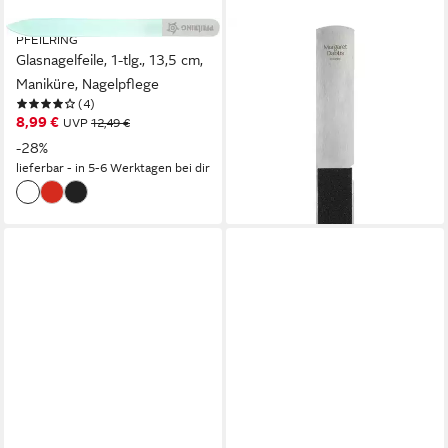
PFEILRING
MARGARET DABBS
Glasnagelfeile, 1-tlg., 13,5 cm,
Glasnagelfeile Margaret
Maniküre, Nagelpflege
Dabbs Fußfeile Professional
(4)
Foot File, Fußfeile mit Profi-
8,99 €
UVP
12,49 €
Anspruch und Ersatz-Pads
-28%
39,00 €
zum Erneuern, langlebig und
lieferbar - in 5-6 Werktagen bei dir
(39,00 €/ 100 g)
nachhaltig.
lieferbar - in 5-6 Werktagen bei dir