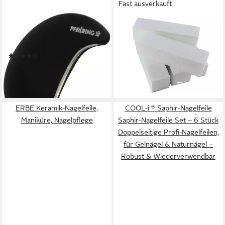
Fast ausverkauft
PFEILRING
WORLD OF NAILS-DESIGN
Reiseformfeile, im elegantem
Polierblock weiße Buffer,
Design, Maniküre, Nagelpflege
Schleifblöcke 100/100
(17)
Profiqualität 10er Pack
7,99 €
9,99 €
lieferbar - in 6-8 Werktagen bei dir
(1,00 €/ 1 Stk)
lieferbar - in 4-5 Werktagen bei dir
ERBE Keramik-Nagelfeile,
COOL-i ® Saphir-Nagelfeile
Maniküre, Nagelpflege
Saphir-Nagelfeile Set – 6 Stück
Doppelseitige Profi-Nagelfeilen,
für Gelnägel & Naturnägel –
Robust & Wiederverwendbar