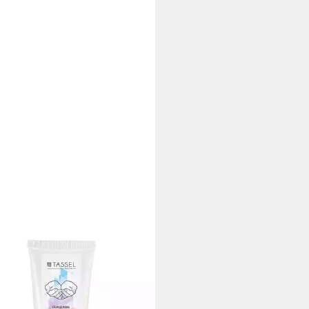
STIL
lpflegecreme Ultra-Hidratante
itiva Crema De Manos
 €
 €/ 1 l)
bar in 3 Wochen