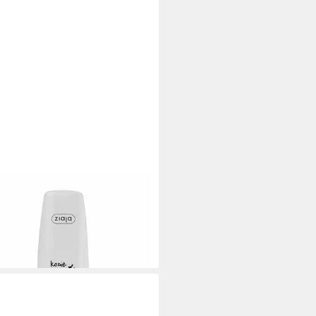
lpflegecreme Goat's Milk
creme
4 €
0 €/ 1 l)
1 Werktagen bei dir