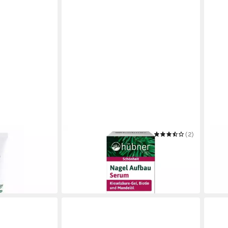
ANTON HÜBNER
(2)
ZIAJA
 Frauen NULL
Nagelpflegeserum Nagel Aufbau
Nage
Serum - Silicea 5ml
Hand
10,95 €
10,8
(2.190,00 €/ 1 l)
(135,5
in 4-5 Werktagen bei dir
in 9-1