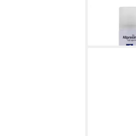
ALLPRESAN
Nagelpflegeöl Allpres
Nr. 2 Nagelpflege-Öl 
9,95 €
(199,00 €/ 1 l)
in 3-4 Werktagen bei dir