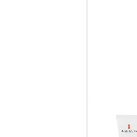
ELIZABETH ARDEN
Nagelpflegecreme Eli
Acht-Stunden-Intensi
ab 14,54 €
(484,67 €/ 1 l)
lieferbar in 3 Wochen