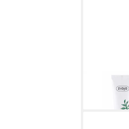
ZIAJA
Nagelpflegecreme für
10,34 €
(129,25 €/ 1 l)
in 9-11 Werktagen bei dir