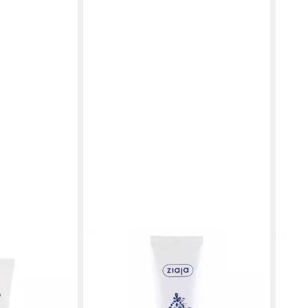
ZIAJA
EURO
zabeth Arden
Nagelpflegecreme für Frauen NULL
Nage
9,48 €
v-für Hände
Nutr
(94,80 €/ 1 l)
13,11
in 9-11 Werktagen bei dir
(131,10
liefer