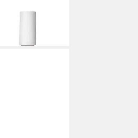
O CELL
pflegecreme 2000 Nail no Bite -
n-
0 €
,33 €/ 1 l)
 Werktagen bei dir