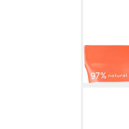
ESSIE
Nagelpflegeöl Essie Na
nail&cuticle oil DP
23,65 €
(875,93 €/ 1 l)
in 2-3 Werktagen bei dir