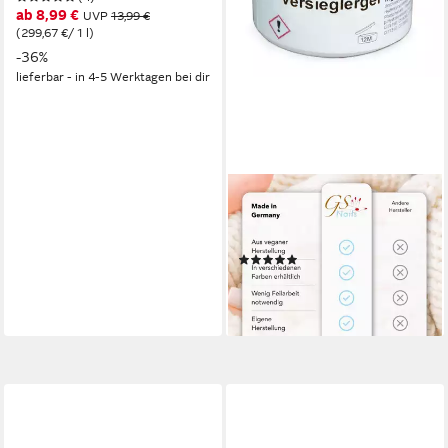
ab 8,99 €
UVP
13,99 €
(299,67 €/ 1 l)
-36%
lieferbar - in 4-5 Werktagen bei dir
GS-NAILS
UV-Gel Versieglergel 5ml,
Hochglanz Finish
(1)
ab 3,99 €
(798,00 €/ 1 l)
lieferbar - in 4-5 Werktagen bei dir