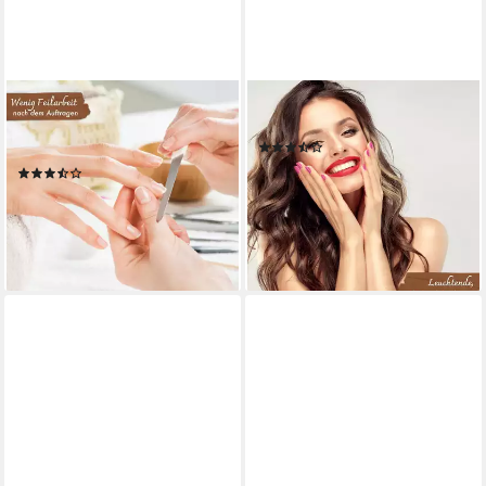
GS-NAILS
GS-NAILS
UV-Gel Set 3 x 15ml pink
UV-Gel 5ml Beige 09 #B3
(11)
milchig, Mit Gilbschutz
3,49 €
(14)
(698,00 €/ 1 l)
13,99 €
lieferbar - in 4-5 Werktagen bei dir
(310,89 €/ 1 l)
lieferbar - in 4-5 Werktagen bei dir
+46
+1