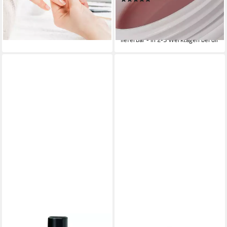
Nagel ab
lieferbar - in 4-5 Werktagen bei dir
9,94 €
UVP
14,99 €
+1
(33,13 €/ 100 ml)
-34%
lieferbar - in 2-3 Werktagen bei dir