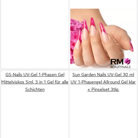
RM BEAUTYNAILS
UV-Gel Quick Finish Flex UV
Led Gel HEMA Frei Glanzgel
Versiegelung Nails, keine
Schwitzschicht, Nageldesign,
7,49 €
Finishgel
(499,33 €/ 1 l)
lieferbar - in 3-4 Werktagen bei dir
GS-Nails UV-Gel 1-Phasen Gel
Sun Garden Nails UV-Gel 30 ml
Mittelviskos 5ml, 3 in 1 Gel für alle
UV 1-Phasengel Allround Gel klar
Schichten
+ Pinselset 3tlg.