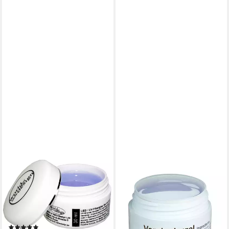
WORLD OF NAILS-DESIGN
UV-Gel LED/UV-Fiberglas Gel
klar 1 Phasengel, Aufbaugel
mit Sunblocker, professionelle
Studioqualität
(4)