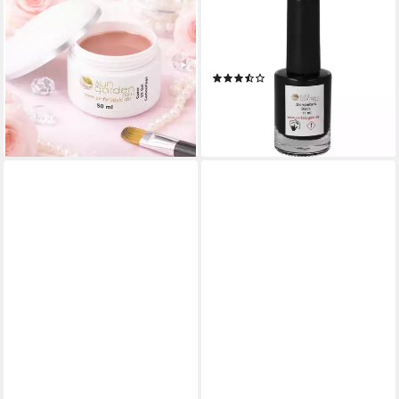
UV-Gel 50 ml UV Aufbaugel -
UV-Gel Nailart Stempelset -
Cover Camouflage Make Up
Nail Art Stamping Lack +
Gel
Schablone
(3)
15,46 €
UVP
19,32 €
7,95 €
UVP
9,99 €
(30,92 €/ 100 ml)
-20%
-20%
lieferbar - in 2-3 Werktagen bei dir
lieferbar - in 2-3 Werktagen bei dir