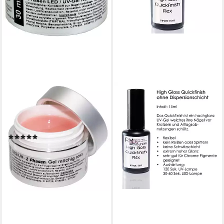
WORLD OF NAILS-DESIGN
UV-Gel LED / UV-Gel 1
Phasen milky rosé, milchig
rosa, Babyboomer Look
(1)
11,99 €
UVP
14,99 €
(399,67 €/ 1 l)
-20%
lieferbar - in 4-5 Werktagen bei dir