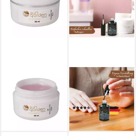
SUN GARDEN NAILS
GS-NAILS
UV-Gel 30 ml UV Fiberglas
UV-Gel Quick Finish ohne
Gel Rosé Klar + Pinselset +
Schwitzschicht Hochglanz
Primer
Versiegler-Gel, ohne
14,98 €
UVP
18,73 €
Schwitzschicht
(10)
-20%
7,99 €
lieferbar - in 2-3 Werktagen bei dir
(532,67 €/ 1 l)
lieferbar - in 6-8 Werktagen bei dir