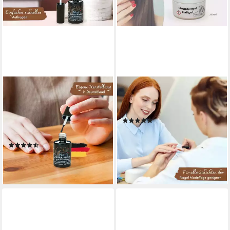
GS-NAILS
GS-NAILS
UV-Gel Quick Finish ohne
UV-Gel Haftgel 5ml, Primer
Schwitzschicht Hochglanz
Gel Base Coat
(3)
Versiegler-Gel, ohne
ab 3,99 €
Schwitzschicht
(798,00 €/ 1 l)
(10)
lieferbar - in 4-5 Werktagen bei dir
7,99 €
(532,67 €/ 1 l)
lieferbar - in 6-8 Werktagen bei dir