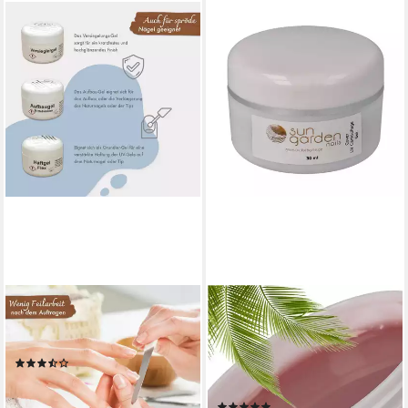
GS-NAILS
SUN GARDEN NAILS
UV-Gel Set 3 x 5ml klar, Mit
UV-Gel 30 ml UV Nail
Gilbschutz
Aufbaugel - Cover
(14)
Camouflage Make Up Gel,
8,99 €
Deckt Unebenheiten auf dem
(599,33 €/ 1 l)
(3)