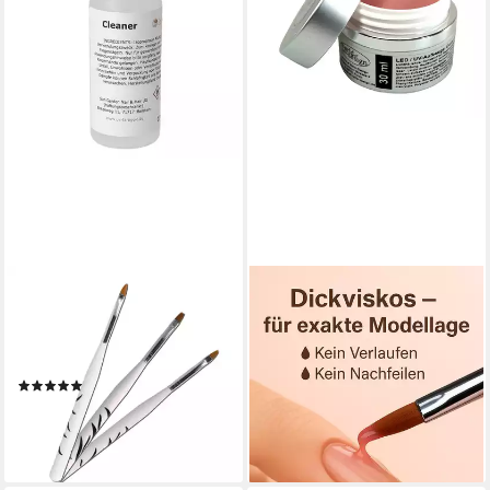
SUN GARDEN NAILS
WORLD OF NAILS-DESIGN
UV-Gel 5 ml UV Aufbaugel -
UV-Gel StudioLine UV/LED-
Cover Gel + 3 tlg. Pinselset +
Gel Aufbaugel cover light rosé
Nail Cleaner 100 ml
milchig 30ml, für Babyboomer
(2)
Look
16,03 €
UVP
19,99 €
14,99 €
-20%
(499,67 €/ 1 l)
lieferbar - in 4-5 Werktagen bei dir
lieferbar - in 2-3 Werktagen bei dir