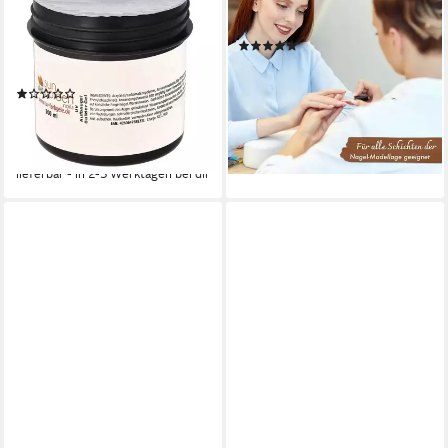
UV-Gel 100ml UV Classic Gel
UV-Gel Haftgel 5ml, Primer
- Aufbaugel Klar, Dieses
Gel Base Coat
(3)
Aufbaugel eignet sich für
ab 3,99 €
Stilettos, Schablonentechnik
(798,00 €/ 1 l)
(1)
lieferbar - in 4-5 Werktagen bei dir
17,99 €
UVP
25,99 €
(179,90 €/ 1 l)
-31%
lieferbar - in 2-3 Werktagen bei dir