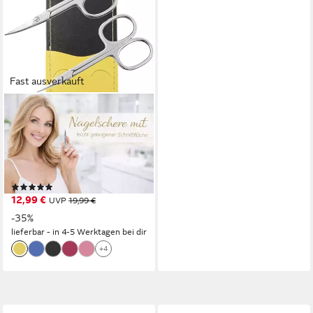
Fast ausverkauft
ELOMODA
Maniküre-Kosmetik-Etui
Solingen Nagelscheren Set
mit Turmspitz-Schere &
Echtleder Etui Made, 2 tlg.,
(2)
Nagelschere und Turmspitz-
12,99 €
UVP
19,99 €
Schere
-35%
lieferbar - in 4-5 Werktagen bei dir
+4