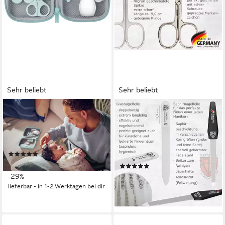
Sehr beliebt
Sehr beliebt
PHILIPS AVENT
3 SCHWERTER
Babypflege-Set SCH401/00,
Maniküre-Etui Nagelpflege,
mit allen wichtigen für die
Maniküre Set "Roma" mit Etui,
Babypflege
8 tlg., hochwertiges Nagelset,
(60)
Made in Germany
ab 24,99 €
UVP
34,99 €
(53)
34,95 €
-29%
lieferbar - in 6-7 Werktagen bei dir
lieferbar - in 1-2 Werktagen bei dir
+4