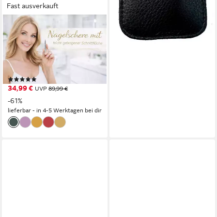
Fast ausverkauft
ELOMODA
Maniküre-Kosmetik-Etui
Maniküre Pediküre Set 12-
teilig Solingen Qualität Made
in Germany –, 12 tlg., Made in
(1)
Germany
34,99 €
UVP
89,99 €
-61%
lieferbar - in 4-5 Werktagen bei dir