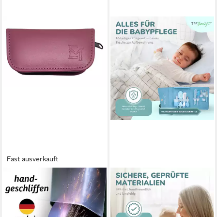
Fast ausverkauft
ELOMODA
TPFFAMILY
Maniküre-Kosmetik-Etui 5-tlg
Babypflege-Set Neugeborene
Maniküre-Set aus Echtleder –
inkl. aller Pflegeartikel, 10 tlg.,
Made in Germany, Solingen
10-tlg. Erstausstattung fürs