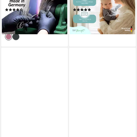
Instrume, 5 tlg., Made in
Baby - Schönes Geschenkset
(6)
(14)
Germany
zur Geburt
15,99 €
5,99 €
UVP
39,99 €
lieferbar - in 4-5 Werktagen bei dir
-60%
lieferbar - in 4-5 Werktagen bei dir