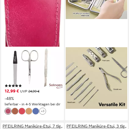
ELOMODA
H&S
Maniküre-Kosmetik-Etui 4-
Maniküre-Etui Beiges
teiliges Solingen* Maniküre
Nagelmaniküre-Set H&S
19,99 €
Set mit echt Leder Etui,
lieferbar - in 4-5 Werktagen bei dir
Nagelschere, 4 tlg., Made in
(2)
Germany
12,99 €
UVP
24,99 €
-48%
lieferbar - in 4-5 Werktagen bei dir
+3
PFEILRING Maniküre-Etui, 7 tlg.,
PFEILRING Maniküre-Etui, 3 tlg.,