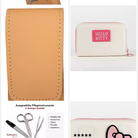
ELOMODA
CERDA
Maniküre-Kosmetik-Etui
Kinder-Etui Hello Kitty Damen
Solingen* Maniküre Set im
Etui Kunstleder Portfolio,
Lederetui – Made in Germany
Aufbewahrung Tasche
(1)
– Nagelschere, 3 tlg., Made in