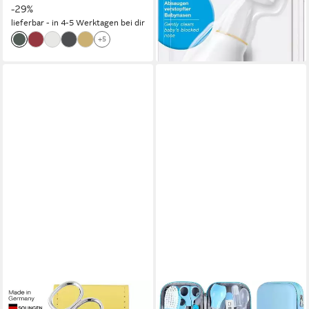
-29%
lieferbar - in 4-5 Werktagen bei dir
+5
KITYHOME