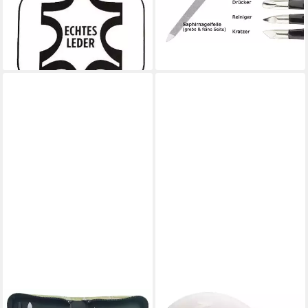
UVP
89,99 €
Qualität, Echtleder-Etui,
lieferbar - in 6-7 Werktagen bei dir
-56%
Gehärteter Stahl
lieferbar - in 4-5 Werktagen bei dir
+8