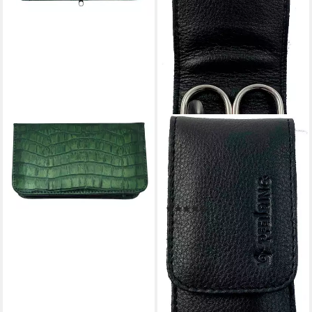
PFEILRING
Maniküre-Etui Taschenetui
Nappaleder, 3 tlg., Etui aus
feinstem Leder, drei
Instrumente aus Stahl, klein &
(13)
handlich.
ab 20,99 €
UVP
29,49 €
-29%
lieferbar - in 6-8 Werktagen bei dir