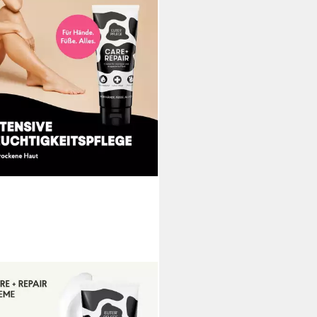
ERPFLEGE
ylotion EUTERPFLEGE Creme
ial 200ml, 200 ml Inhalt