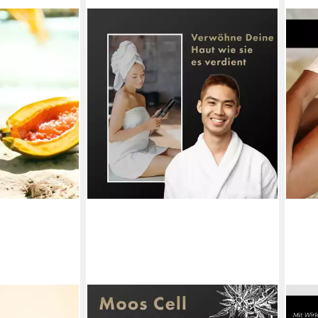
DR. BERGER
RAU 
otion Papaya
Körperlotion "Black Edition"
Body