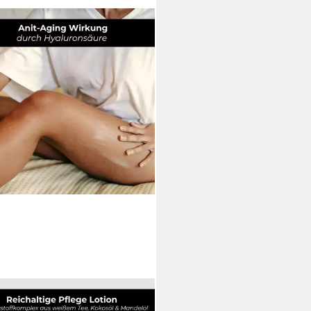
COSMETICS
lotion White Tea Bodylotion 500