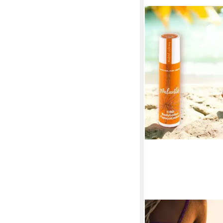
MALANTIS
Bodylotion CBD BodyL