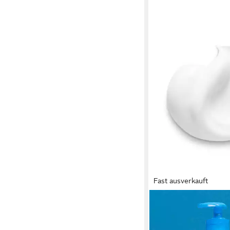
Fast ausverkauft
BIODERMA
Bodylotion Atoderm Cr
verbessert die