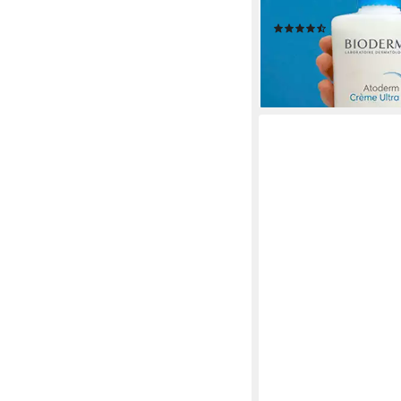
Feuchtigkeitsversorg
(2)
ab 24,90 €
(49,80 €/ 1 l)
lieferbar - in 2-3 Werktag