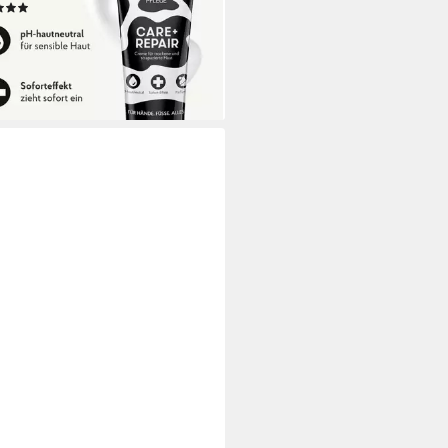
(2)
 €
 €/ 100 ml)
rbar - in 2-3 Werktagen bei dir