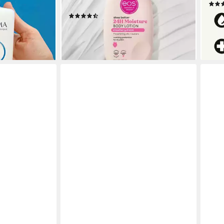
ung der Haut
Bodymist-Bodyoil
9,95
(10)
(4,98
ab 29,90 €
UVP
39,90 €
liefe
-25%
en bei dir
lieferbar - in 3-4 Werktagen bei dir