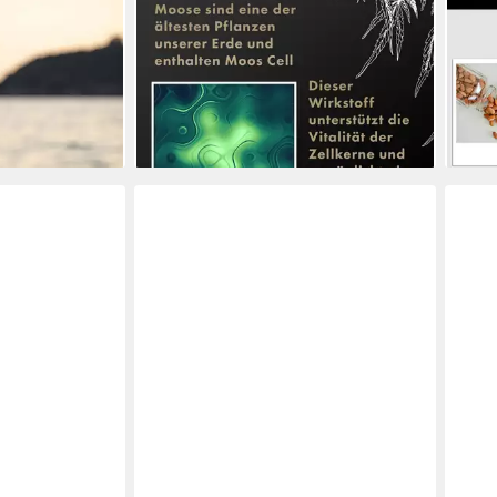
t Aloe Vera,
Körperlotion 100 ml mit Moos Cell,
ml
58,8
tter, 100%
mit 500 mg CBD
(117,7
24,95 €
ade in
35,95 €
liefe
(24,95 €/ 100 ml)
-31%
en bei dir
lieferbar - in 2-3 Werktagen bei dir