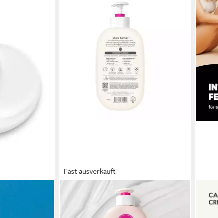
Fast ausverkauft
EOS EVOLUTION OF SMOOTH
EUT
ème Ultra -,
Bodylotion Shea Better 24H
Bod
Moisture Body Lotion-Bodywash-
spez