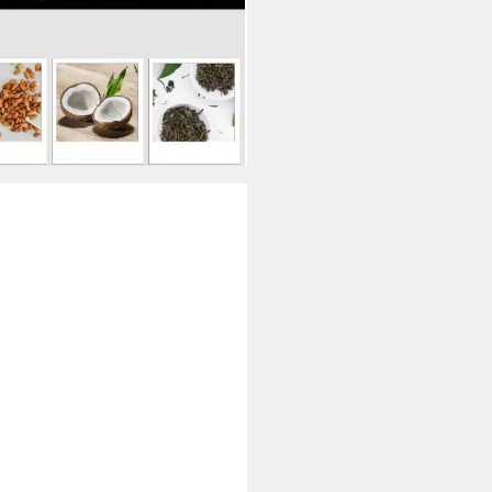
7 €
4 €/ 1 l)
rbar - in 2-3 Werktagen bei dir