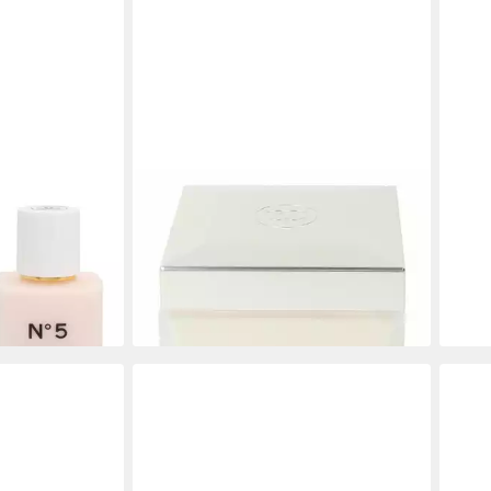
CHANEL
CHA
g, 1-tlg., 200
Bodylotion Gabrielle Packung, 1-tlg.,
Body
150 ml BodyLotion
ml B
ab 105,76 €
ab 7
(70,51 €/ 100 ml)
(39,6
lieferbar - in 5-6 Werktagen bei dir
liefe
en bei dir