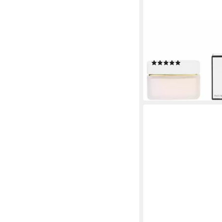
CHANEL
Körperpflegemittel N
Cream
(1)
ab 104,22 €
(69,48 €/ 100 g)
lieferbar - in 2-3 Werktag