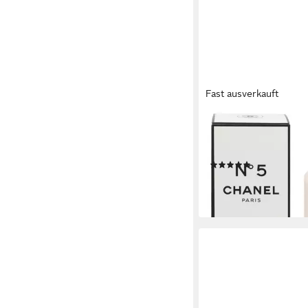
Fast ausverkauft
CHANEL
Bodylotion No 5 Packun
ml BodyLotion
(1)
ab 91,95 €
(45,98 €/ 100 ml)
lieferbar - in 2-3 Werktag