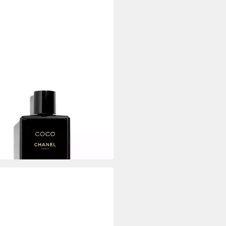
NEL
lotion Coco Packung, 1-tlg., 200
odyLotion
9,28 €
4 €/ 100 ml)
rbar - in 5-6 Werktagen bei dir