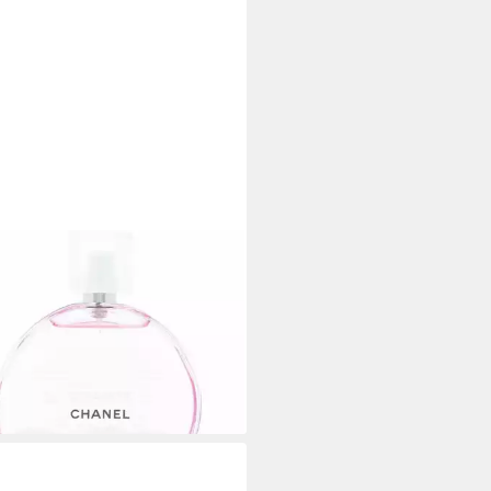
NEL
erpflegemittel CHANCE EAU
DRE Körperöl
00 €
,00 €/ 1 l)
rbar - in 2-3 Werktagen bei dir