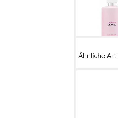
Tendre Body Lotion M
149,00 €
(745,00 €/ 1 l)
lieferbar - in 2-3 Werktag
Ähnliche Arti