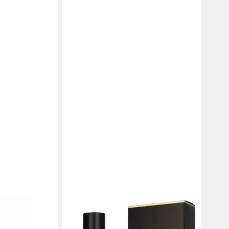
CHANEL
ance Eau
Körperlotion Coco Noir