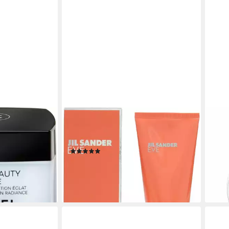
JIL SANDER
CHA
ydra Beauty
Bodylotion Eve, mit einer blumigen
Körp
ter und Canola-
und Chypre Duftnote
TEN
(18)
189,
18,74 €
(1.260
(12,49 €/ 100 ml)
liefe
leider ausverkauft
en bei dir