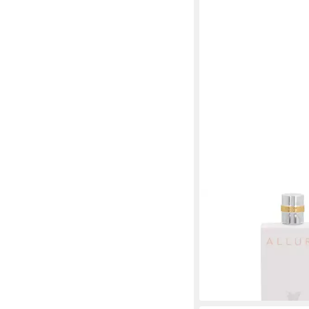
CHANEL
Bodylotion Allure Fe
tlg., 200 ml BodyLotio
ab 68,00 €
(340,00 €/ 1 l)
lieferbar - in 2-3 Werktag