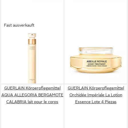
Fast ausverkauft
GUERLAIN
GUERLAIN
Körperpflegemittel Orchidée
Körperpflegemittel Abeille
Impériale Gold Nobile - Le
Royale - Crème Jour Riche -
Sérum - La Recharge
La Recharge
492,08 €
116,27 €
(16.402,67 €/ 1 l)
(2.325,40 €/ 1 l)
lieferbar - in 9-11 Werktagen bei
lieferbar in 3 Wochen
dir
GUERLAIN Körperpflegemittel
GUERLAIN Körperpflegemittel
AQUA ALLEGORIA BERGAMOTE
Orchidée Impériale La Lotion
CALABRIA lait pour le corps
Essence Lote 4 Piezas