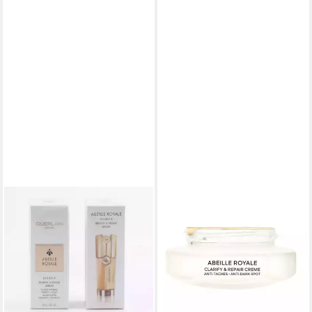
GUERLAIN
Anti-Falten-Serum Guerlain -
Abeille Royale - Double R -
Renew & Repair Serum 30ml
102,06 €
(340,20 €/ 100 ml)
lieferbar - in 2-3 Werktagen bei dir