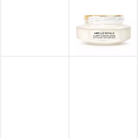
GUERLAIN
Körperpflegemittel Abeille
Royale - Crème Clarify &
Repair - La Recharge
ab 104,54 €
(2.090,80 €/ 1 l)
lieferbar - in 9-11 Werktagen bei
dir