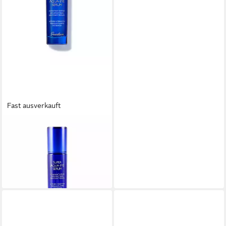
Fast ausverkauft
GUERLAIN
Augenbalsam Super Aqua Eye
Serum Augenserum
ab 73,39 €
(489,27 €/ 100 ml)
lieferbar - in 2-3 Werktagen bei dir