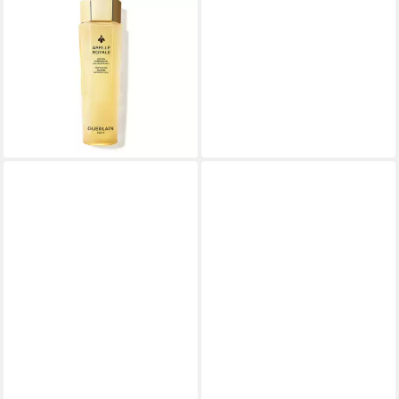
GUERLAIN
Tagescreme Abeille Royale
Lotion Fortifiante À La Gelée
Royale
68,02 €
(453,47 €/ 1 l)
lieferbar - in 9-11 Werktagen bei
dir