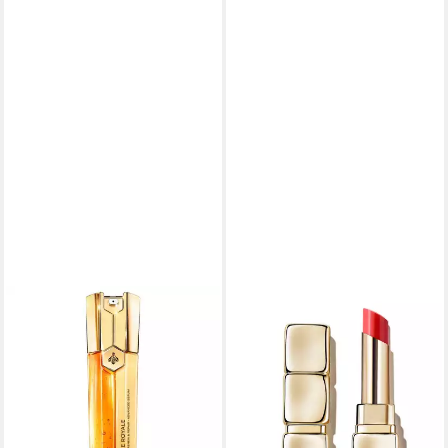
GUERLAIN
Körperpflegemittel, Abeille
Royale, Reparierendes
Serum, für Gesicht
ab 216,41 €
(4.328,20 €/ 1 l)
lieferbar in 4 Wochen