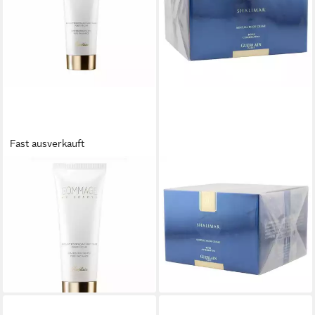
Fast ausverkauft
GUERLAIN
GUERLAIN
Gesichtspeeling Gommage De
Körpercreme Guerlain
Beaute Haut Resurfacing Peel
Shalimar Body Celebration
ab 46,33 €
Body Cream 200 ml old
(61,77 €/ 100 ml)
Version
lieferbar - in 2-3 Werktagen bei dir
154,50 €
(772,50 €/ 1 l)
lieferbar - in 2-3 Werktagen bei dir