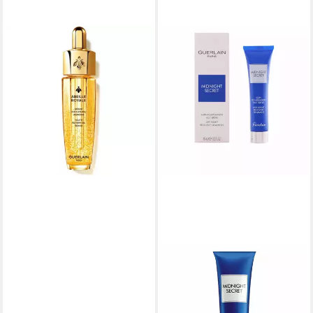
GUERLAIN
Körperpflegemittel Abeille
Royale Wasseröl-Serum für
Jugendliche
353,50 €
(3.535,00 €/ 1 l)
lieferbar in 3 Wochen