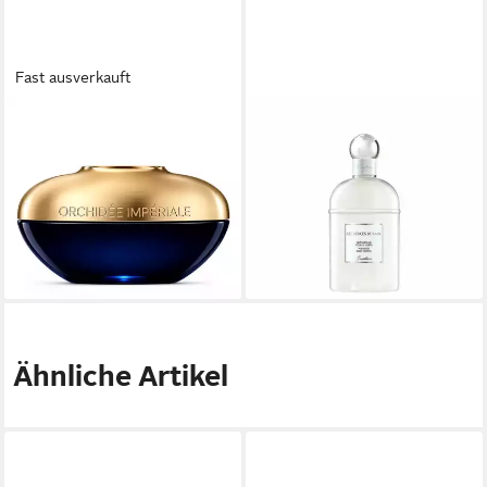
Fast ausverkauft
GUERLAIN
GUERLAIN
Dekolletee-Lotion ORCHIDÉE
Körperpflegemittel Les
IMPÉRIALE Hals- und
Délices De Bain Perfumed
Dekolletécreme
Body Lotion
ab 319,76 €
70,15 €
(4.263,47 €/ 1 l)
(35,08 €/ 100 ml)
lieferbar - in 9-11 Werktagen bei
lieferbar - in 2-3 Werktagen bei dir
dir
Ähnliche Artikel