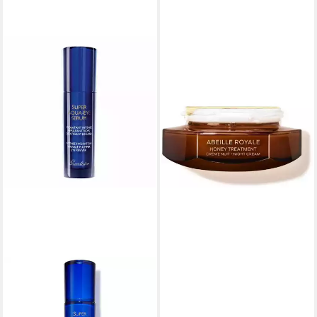
GUERLAIN
Nagelpflegecreme Abeille
Royale - Honey Treatment -
Crème Nuit - La Recharge
ab 129,40 €
(2.588,00 €/ 1 l)
lieferbar - in 9-11 Werktagen bei
dir