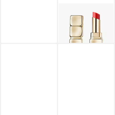
GUERLAIN
Lippenstift Kisskiss Bee Glow
Barra De Labios 775 Poppy
1un
39,59 €
lieferbar - in 3-4 Werktagen bei dir