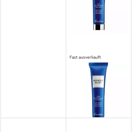
Fast ausverkauft
GUERLAIN
Nachtcreme Midnight Secret
Erholt Aussehen Nach Einer
Langen Nacht
30,90 €
(2.060,00 €/ 1 l)
lieferbar - in 9-11 Werktagen bei
dir