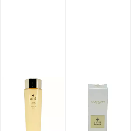
GUERLAIN
Gesichtspflege Guerlain
Abeille Royale Youth Watery
Oil 30 ml
129,00 €
(4.300,00 €/ 1 l)
lieferbar - in 2-3 Werktagen bei dir