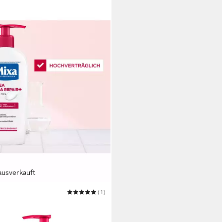
ausverkauft
(1)
ermilch MIXA UREA CICA
IR + BODY MILK