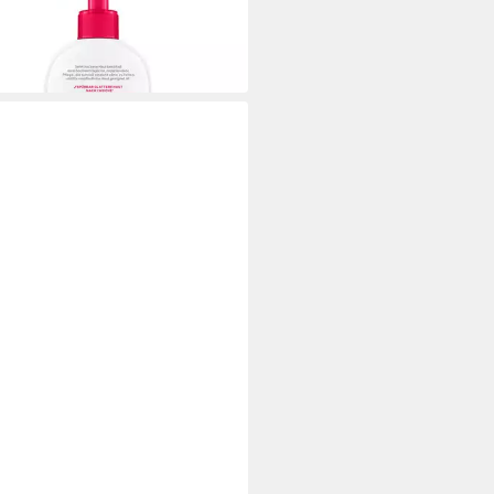
 €
 €/ 1 l)
 Werktagen bei dir