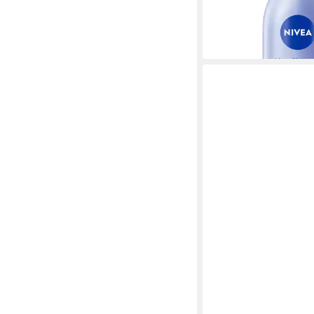
16,47 €
(13,73 €/ 1 l)
in 2-3 Werktagen bei dir