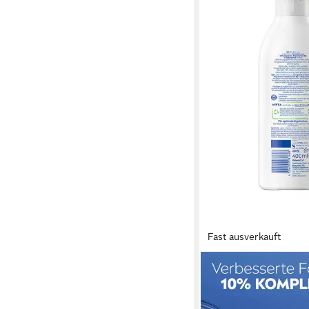
Fast ausverkauft
NIVEA
Körperlotion Body Rep
400ml, schützt vor d
19,47 €