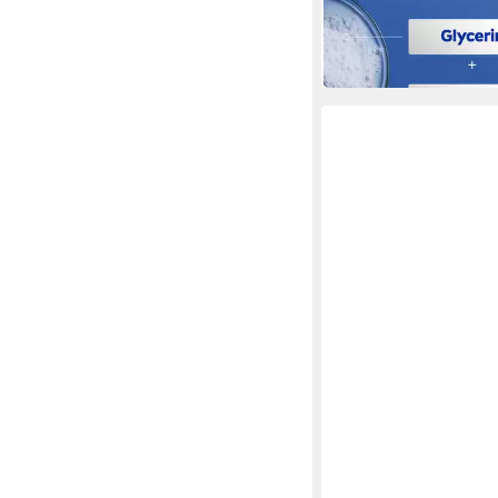
(16,23 €/ 1 l)
in 2-3 Werktagen bei dir