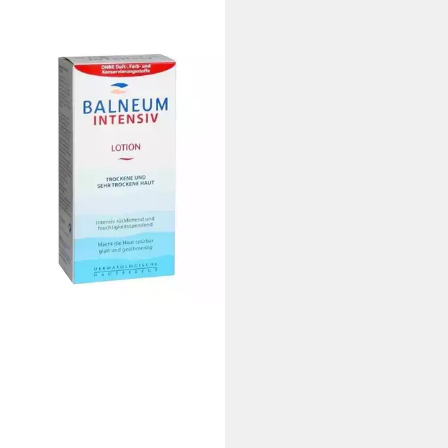
RALL HERMAL GMBH
erlotion BALNEUM INTENSIV
n, 200 ml
9 €
 €/ 1 l)
 Werktagen bei dir