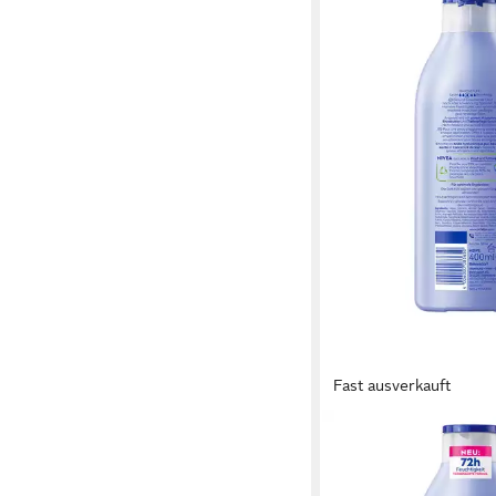
Fast ausverkauft
NIVEA
Bodylotion Body Verw
Milk 3 x 400ml