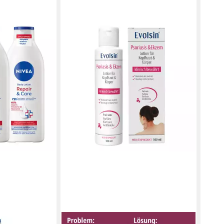
ALMI
Körp
Lotio
19,9
(99,95
in 3-4