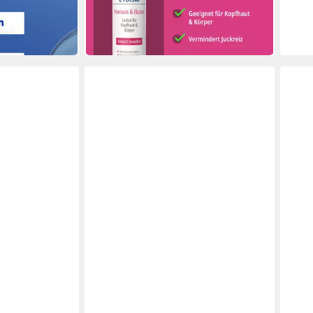
(18,95 €/ 100 ml)
-17%
in 4-5 Werktagen bei dir