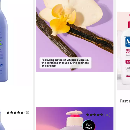
Fast 
(3)
EOS EVOLUTION OF
MIXA
(10)
SMOOTH
öhnende Soft
Körp
Bodylotion Shea Better 24H Moisture
REPA
Body Lotion-Bodywash-Bodymist-