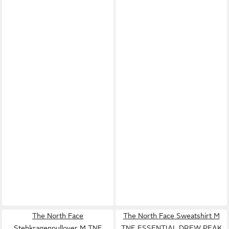
The North Face
The North Face Sweatshirt M
Stehkragenpullover M TNF
TNF ESSENTIAL DREW PEAK