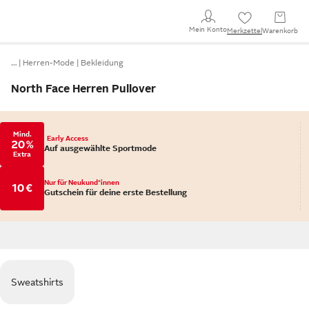
Mein Konto
Merkzettel
Warenkorb
…
Herren-Mode
Bekleidung
North Face Herren Pullover
Mind.
Early Access
20 %
Auf ausgewählte Sportmode
Extra
Nur für Neukund*innen
10 €
Gutschein für deine erste Bestellung
Sweatshirts