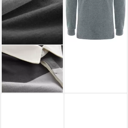
+1
Fast ausverkauft
NEXT
Rugbyshirt Rugby-Shirt (1-tlg)
40,00 €
UVP
57,00 €
-30%
lieferbar - in 2-3 Werktagen bei dir
+3