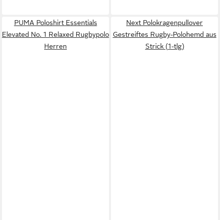
PUMA Poloshirt Essentials
Next Polokragenpullover
Elevated No. 1 Relaxed Rugbypolo
Gestreiftes Rugby-Polohemd aus
Herren
Strick (1-tlg)