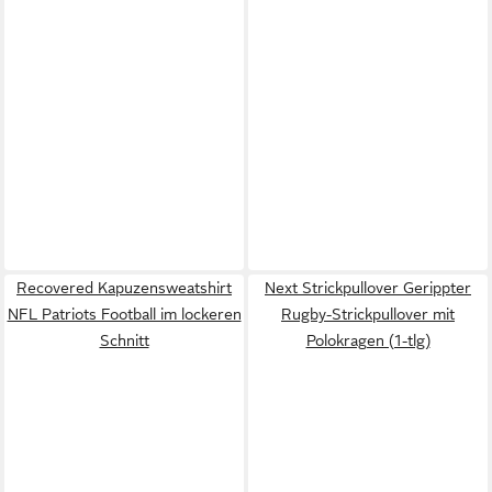
Recovered Kapuzensweatshirt
Next Strickpullover Gerippter
NFL Patriots Football im lockeren
Rugby-Strickpullover mit
Schnitt
Polokragen (1-tlg)