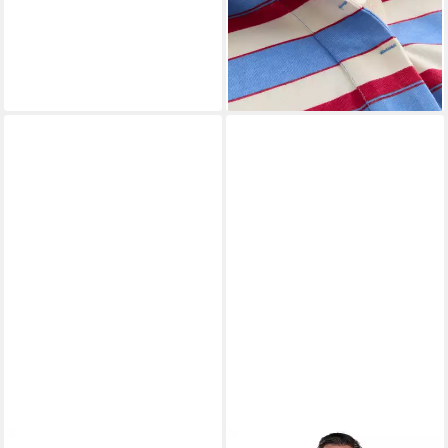
28,00 €
UVP
56,00 €
-50%
lieferbar - in 2-3 Werktagen bei dir