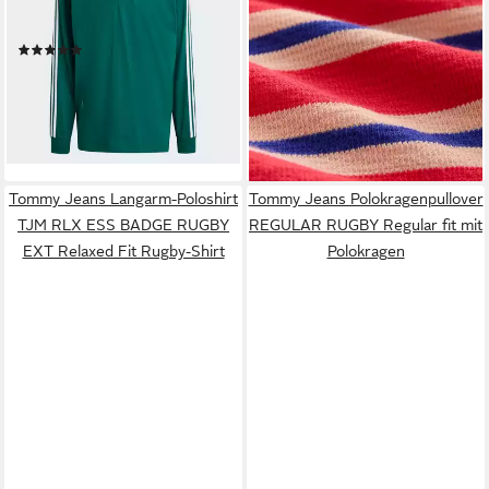
STREIFEN RUGBY
Rugby-Polo-Top mit Kragen
LONGSLEEVE POLO (1-tlg)
(1-tlg)
(3)
27,00 €
UVP
39,00 €
ab 44,99 €
UVP
55,00 €
-31%
-18%
lieferbar - in 2-3 Werktagen bei dir
lieferbar - in 1-2 Werktagen bei dir
Tommy Jeans Langarm-Poloshirt
Tommy Jeans Polokragenpullover
TJM RLX ESS BADGE RUGBY
REGULAR RUGBY Regular fit mit
EXT Relaxed Fit Rugby-Shirt
Polokragen