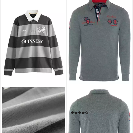
CARISMA
Poloshirt (1-tlg) mit Stickerei
Rugby Team
(10)
49,90 €
UVP
59,90 €
-17%
lieferbar - in 3-4 Werktagen bei dir