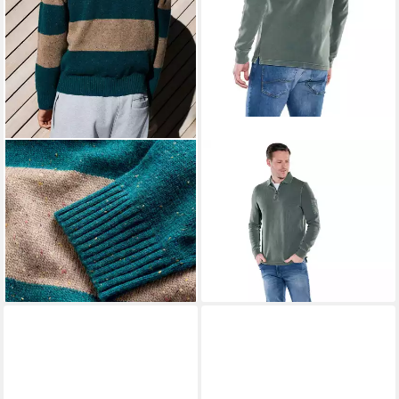
NEXT
ENGBERS
Strickpullover Relaxed Fit
Sweatshirt Herren Rugby-
Rugby-Polohemd aus Strick
Shirt, Dunkelgruen
55,99 €
mit Streifen (1-tlg)
79,99 €
34,00 €
UVP
67,00 €
-30%
lieferbar - in 2-3 Werktagen bei dir
-49%
lieferbar - in 2-3 Werktagen bei dir