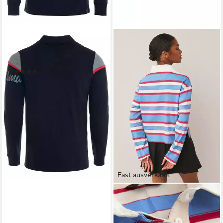
CARISMA
Poloshirt (1-tlg) mit Stickerei
Rugby Team
(7)
49,90 €
UVP
59,90 €
-17%
lieferbar - in 3-4 Werktagen bei dir
+1
Fast ausverkauft
NEXT
Rugbyshirt Langärmeliges
Rugby-Top mit Kragen (1-tlg)