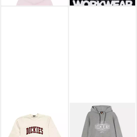
tlg., kein Set) Känguru-Tasche
für warme Hände