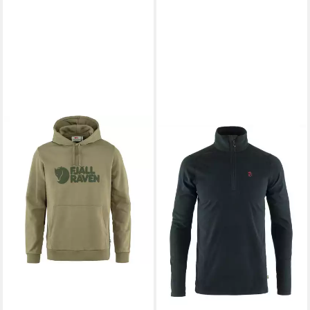
FJÄLLRÄVEN
Fleecepullover
Pine Half Zip M
87,55 €
UVP
100,00 €
-12%