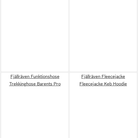
Fjällräven Funktionshose
Fjällräven Fleecejacke
Trekkinghose Barents Pro
Fleecejacke Keb Hoodie