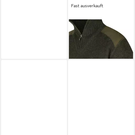
Fast ausverkauft
FJÄLLRÄVEN
Strickpullover
Troyer Koster
ab 180,99 €
UVP
209,95 €
-14%