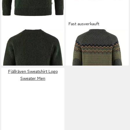
Fast ausverkauft
FJÄLLRÄVEN
Strickpullover
FJÄLLRÄVEN
Longpullover
Pullover Övik Rib
HE Övik Knit Sweater M
205,99 €
167,95 €
UVP
239,95 €
UVP
209,95 €
-14%
-20%
Fjällräven Sweatshirt Logo
Sweater Men