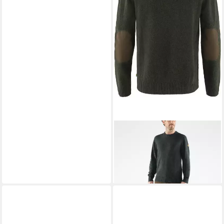
FJÄLLRÄVEN
Strickpullover
Pullover Övik
ab 164,99 €
UVP
189,95 €
-13%