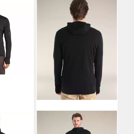
 Kapuzensweat
ICEBREAKER
Fleecejacke HE Mer
lFleece
260 Quantum IV LS Zip Hoodie
178,45 €
UVP
209,95 €