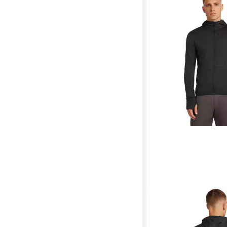
ICEBREAKER
Hoodie
Merino Blend 200 Rea
179,95 €