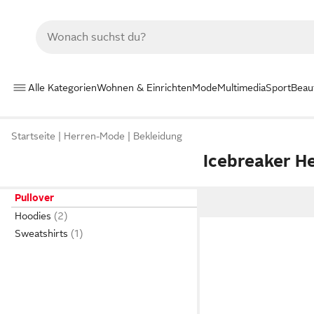
Alle Kategorien
Wohnen & Einrichten
Mode
Multimedia
Sport
Beau
Startseite
Herren-Mode
Bekleidung
Icebreaker He
Pullover
Hoodies
Sweatshirts