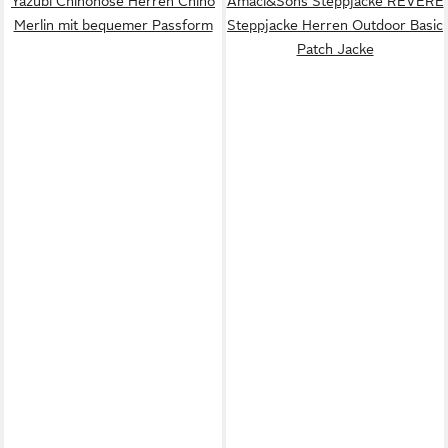
Yazubi Chinohose Herren Chino
Amaci&Sons Steppjacke REVERE
Merlin mit bequemer Passform
Steppjacke Herren Outdoor Basic
Patch Jacke