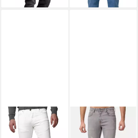
TAZZIO
Skinny-fit-Jeans
TAZZIO
Skinny-fit-Jeans
A100 im Destroyed-Look
17514 im Destroyed-Look
ab 16,90 €
29,90 €
UVP
89,90 €
-81%