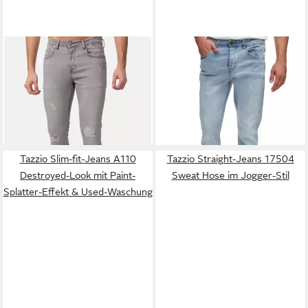
TAZZIO
Skinny-fit-Jeans
TAZZIO
Slim-fit-Jeans Denim
17514 im Destroyed-Look
A109 Stretch mit Elasthan -
29,90 €
29,90 €
dezenten Destroyed-Details
UVP
39,90 €
-25%
Tazzio Slim-fit-Jeans A110
Tazzio Straight-Jeans 17504
Destroyed-Look mit Paint-
Sweat Hose im Jogger-Stil
Splatter-Effekt & Used-Waschung