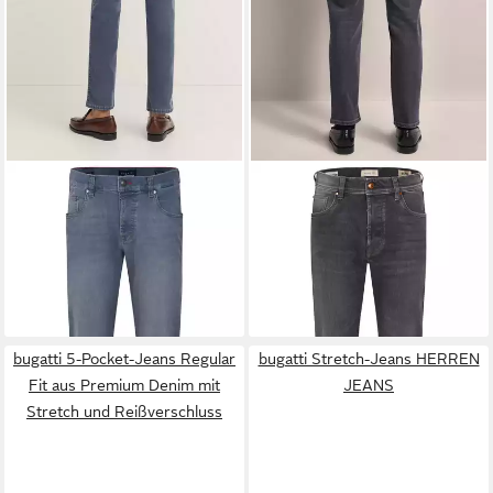
BUGATTI
5-Pocket-Jeans mit
BUGATTI
5-Pocket-Jeans mit
Stretchfunktion
dezenter Waschung
79,99 €
94,99 €
UVP
99,99 €
UVP
119,99 €
-20%
-21%
bugatti 5-Pocket-Jeans Regular
bugatti Stretch-Jeans HERREN
Fit aus Premium Denim mit
JEANS
Stretch und Reißverschluss