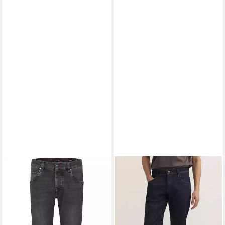
BUGATTI
Stretch-Jeans
HERREN JEANS
97,99 €