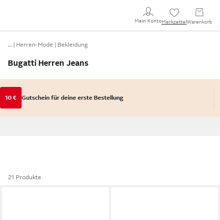
Mein Konto
Merkzettel
Warenkorb
…
Herren-Mode
Bekleidung
Bugatti Herren Jeans
10 €
Gutschein für deine erste Bestellung
21 Produkte