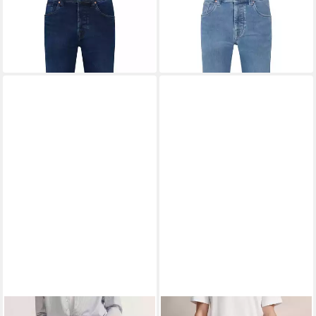
BUGATTI
5-Pocket-Jeans mit
BUGATTI
5-Pocket-Jeans mit
Stretchfunktion
Elasthan
94,99 €
94,99 €
UVP
119,99 €
UVP
119,99 €
-21%
-21%