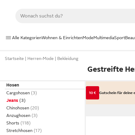
Alle Kategorien
Wohnen & Einrichten
Mode
Multimedia
Sport
Beau
Startseite
Herren-Mode
Bekleidung
Gestreifte He
Hosen
Cargohosen
10 €
Gutschein für deine 
Jeans
Chinohosen
Anzughosen
Shorts
Stretchhosen