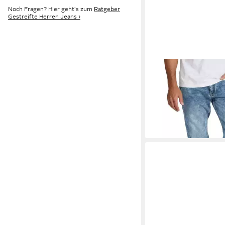
Noch Fragen? Hier geht's zum
Ratgeber
Gestreifte Herren Jeans ›
RIVERSO
Straight-Je
Jeanshose RIVChris R
59,99 €
Denim Hose mit Stret
+2