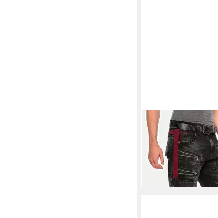
CIPO & BAXX
Straigh
mit auffälligen Eleme
120,99 €
UVP
139,99 €
-14%