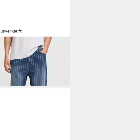
ausverkauft
O
Loose-fit-Jeans Nate loose fit
3,54 €
UVP
129,95 €
%