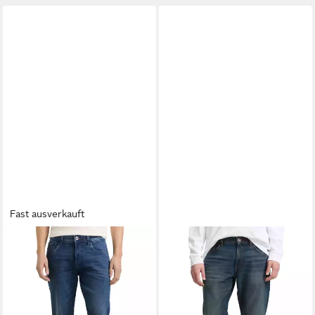
Fast ausverkauft
TOM TAILOR
Straight-Jeans
TOM TAILOR
Straight-Jeans
im Five-Pocket Style
MARVIN im Five-Pocket Style
ab 40,99 €
ab 37,99 €
UVP
69,99 €
UVP
59,99 €
-41%
-37%
+8
+4