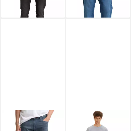
+7
+2
TOM TAILOR
Tapered-fit-
TOM TAILOR
5-Pocket-Jeans
Jeans
MARVIN mit kleinem Logo-