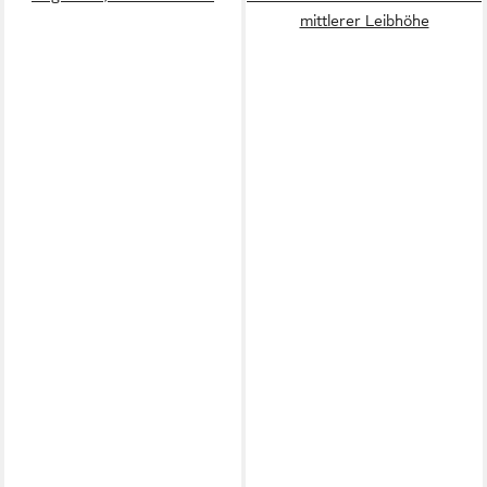
mittlerer Leibhöhe