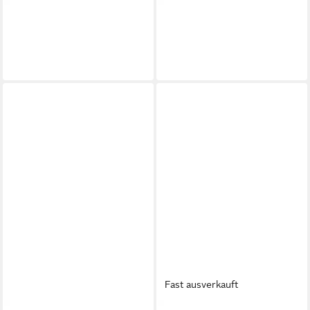
TOMMY JEANS
TOMMY HILFIGER
Gürteltasche TJM DAILY
Kulturbeutel TH CENTRAL
TECH BUMBAG
WASHBAG
69,90 €
79,90 €
in 1-2 Werktagen bei dir
in 1-2 Werktagen bei dir
Fast ausverkauft