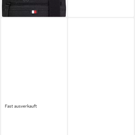
(7)
49,90 €
74,90 €
in 1-2 Werktagen bei dir
in 1-2 Werktagen bei dir
Fast ausverkauft
TOMMY HILFIGER
TOMMY HILFIGER
Bauchtasche TH
Mini Bag TH CENTRAL
FOUNDATION BUMBAG
POUCH