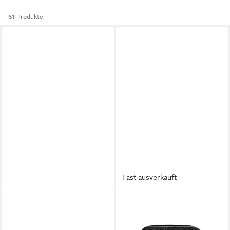
61 Produkte
Fast ausverkauft
TOMMY JEANS
TOMMY HILFIGER
Bauchtasche TJM ESS DAILY
Umhängetasche TH
BUMBAG
CENTRAL MINI REPORTER
49,90 €
69,24 €
UVP
89,90 €