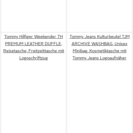
Tommy Hilfiger Weekender TH
Tommy Jeans Kulturbeutel TJM
PREMUM LEATHER DUFFLE,
ARCHIVE WASHBAG, Unisex
Reisetasche, Freitzeittasche mit
Minibag, Kosmetiktasche mit
Logoschriftzug
Tommy Jeans Logoaufnäher