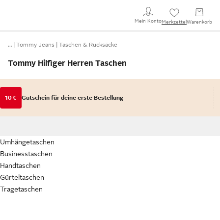
Mein Konto
Merkzettel
Warenkorb
…
Tommy Jeans
Taschen & Rucksäcke
Tommy Hilfiger Herren Taschen
10 €
Gutschein für deine erste Bestellung
Umhängetaschen
Businesstaschen
Handtaschen
Gürteltaschen
Tragetaschen