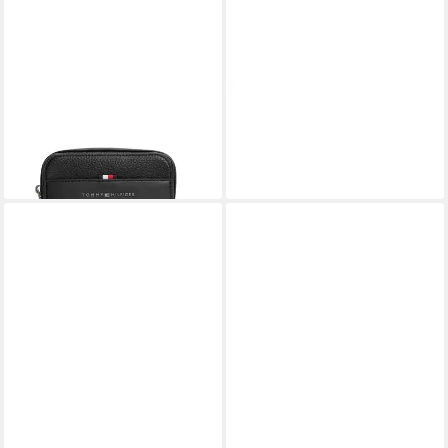
TOMMY HILFIGER
TOMMY HILFIGER
Umhängetasche TH
Kulturbeutel TH CENTRAL
CENTRAL MINI REPORTER
WASHBAG
89,90 €
66,95 €
in 1-2 Werktagen bei dir
in 1-2 Werktagen bei dir