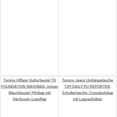
Tommy Hilfiger Kulturbeutel TH
Tommy Jeans Umhängetasche
FOUNDATION WASHBAG, Unisex
TJM DAILY PU REPORTER,
Waschbeutel, Minibag mit
Schultertasche, Crossbodybag
Hardcover-Logoflag
mit Logoaufnäher