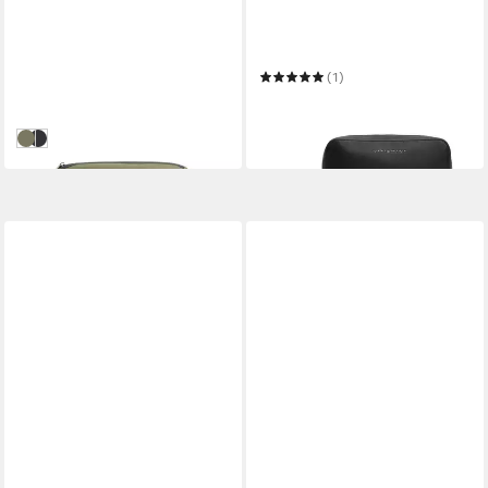
TOMMY JEANS
TOMMY HILFIGER
Bauchtasche TJM ELEVATED
Kulturbeutel TH
PU BUMBAG
FOUNDATION WASHBAG
51,85 €
UVP
79,90 €
(1)
52,02 €
-35%
UVP
79,90 €
in 1-2 Werktagen bei dir
-35%
oliv
schwarz
in 1-2 Werktagen bei dir