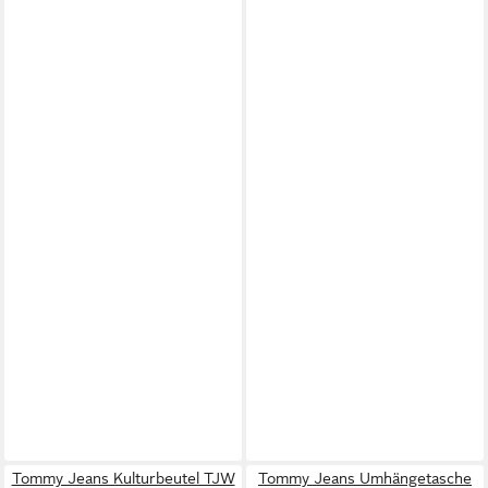
Tommy Jeans Kulturbeutel TJW
Tommy Jeans Umhängetasche