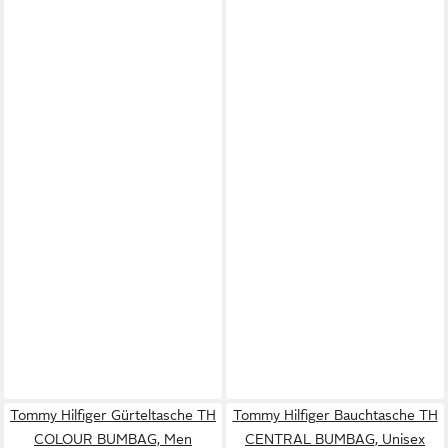
Tommy Hilfiger Gürteltasche TH
Tommy Hilfiger Bauchtasche TH
COLOUR BUMBAG, Men
CENTRAL BUMBAG, Unisex