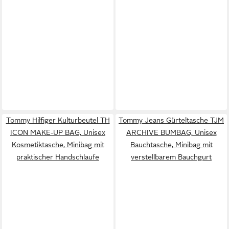
Tommy Hilfiger Kulturbeutel TH
Tommy Jeans Gürteltasche TJM
ICON MAKE-UP BAG, Unisex
ARCHIVE BUMBAG, Unisex
Kosmetiktasche, Minibag mit
Bauchtasche, Minibag mit
praktischer Handschlaufe
verstellbarem Bauchgurt