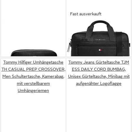
Fast ausverkauft
TOMMY HILFIGER
TOMMY HILFIGER
Kulturbeutel TH CENTRAL
Messenger Bag ESSENTAIL
POUCH
(5)
71,97 €
129,90 €
in 1-2 Werktagen bei dir
in 1-2 Werktagen bei dir
Tommy Hilfiger Umhängetasche
Tommy Jeans Gürteltasche TJM
TH CASUAL PREP CROSSOVER,
ESS DAILY CORD BUMBAG,
Men Schultertasche, Kamerabag,
Unisex Gürteltasche, Minibag mit
mit verstellbarem
aufgenähter Logoflagge
Umhängeriemen