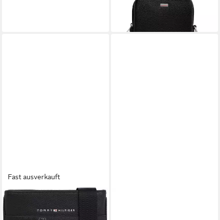
in 1-2 Werktagen bei dir
-23%
in 1-2 Werktagen bei dir
Fast ausverkauft
TOMMY HILFIGER
TOMMY JEANS
Umhängetasche ESSENTAIL
Kulturbeutel TJM ESS DAILY
WASHBAG