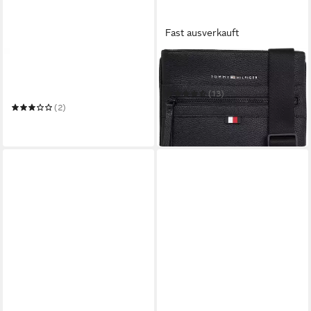
Fast ausverkauft
TOMMY JEANS
TOMMY HILFIGER
Kulturbeutel TJM ESS DAILY
Umhängetasche Essential
WASHBAG
(13)
84,90 €
(2)
in 1-2 Werktagen bei dir
49,90 €
in 1-2 Werktagen bei dir