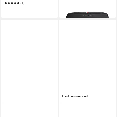
69,90 €
(1)
in 1-2 Werktagen bei dir
79,90 €
in 1-2 Werktagen bei dir
Fast ausverkauft
TOMMY JEANS
TOMMY HILFIGER
Umhängetasche TJM ESS
Laptoptasche TH