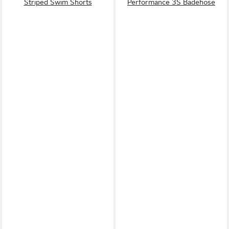
Striped Swim Shorts
Performance 3S Badehose