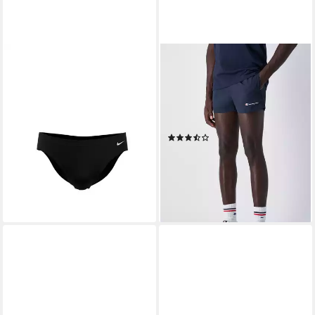
NIKE
CHAMPION
Badehose BRIEF sportliche
Badeshorts Icons Beachshort
Schnittform, innenliegender
Short mit Stickerei, schnell
Kordelzug, chlorbeständig
trocknendes Gewebe,
ab 25,99 €
UVP
30,00 €
Oberschenkellänge
(21)
-13%
13,99 €
UVP
24,95 €
lieferbar - in 1-2 Werktagen bei dir
-44%
lieferbar - in 1-2 Werktagen bei dir