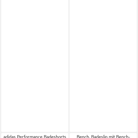
adidas Performance Badeshorts
Bench. Badeslip mit Bench-