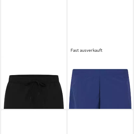
Fast ausverkauft
CHAMPION
KARL KANI
Badeshorts 3-inch Men's
Badeshorts Karl Kani Retro
swim shorts schnelltrocknend,
Trademark Swim Shorts
40,95 €
aus Polyamid, sportliche
UVP
45,95 €
Schnittform
-11%
lieferbar - in 2-3 Werktagen bei dir
ab 22,99 €
lieferbar - in 1-2 Werktagen bei dir