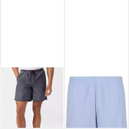
CHAMPION
KARL KANI
Badeshorts 5-inch Men's
Badeshorts Karl Kani Retro
swim shorts unifarbene oder
Trademark Swim Shorts
49,95 €
ausgewaschene Optik,
lieferbar - in 2-3 Werktagen bei dir
leichtes Material aus Polyamid
39,99 €
lieferbar - in 1-2 Werktagen bei dir