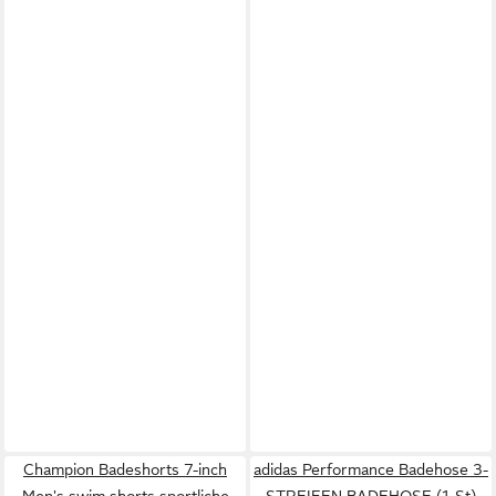
Champion Badeshorts 7-inch
adidas Performance Badehose 3-
Men's swim shorts sportliche
STREIFEN BADEHOSE (1-St)