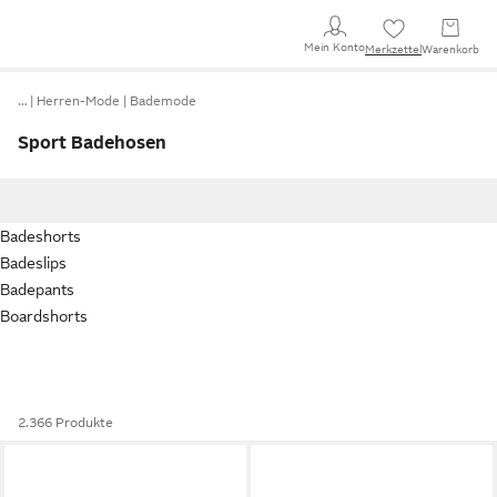
Mein Konto
Merkzettel
Warenkorb
…
Herren-Mode
Bademode
Sport Badehosen
Badeshorts
Badeslips
Badepants
Boardshorts
2.366 Produkte