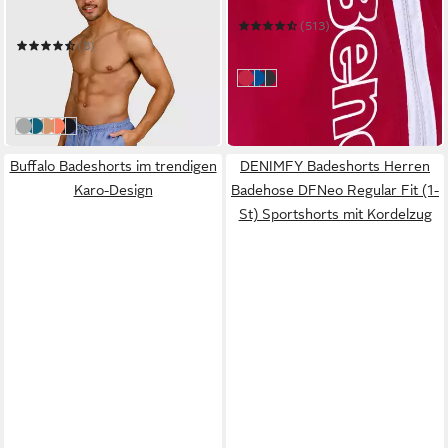
SWIM SHORTS
(513)
39,99 €
(8)
in 1-2 Werktagen bei dir
ab 19,99 €
UVP
29,99 €
rot
blau
schwarz
-33%
in 1-2 Werktagen bei dir
grayblue
mediterranea
indigo blue
Melon
Black
Buffalo Badeshorts im trendigen
DENIMFY Badeshorts Herren
Karo-Design
Badehose DFNeo Regular Fit (1-
St) Sportshorts mit Kordelzug