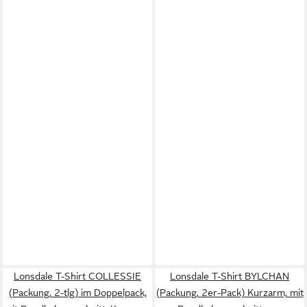
Lonsdale T-Shirt COLLESSIE
Lonsdale T-Shirt BYLCHAN
(Packung, 2-tlg) im Doppelpack,
(Packung, 2er-Pack) Kurzarm, mit