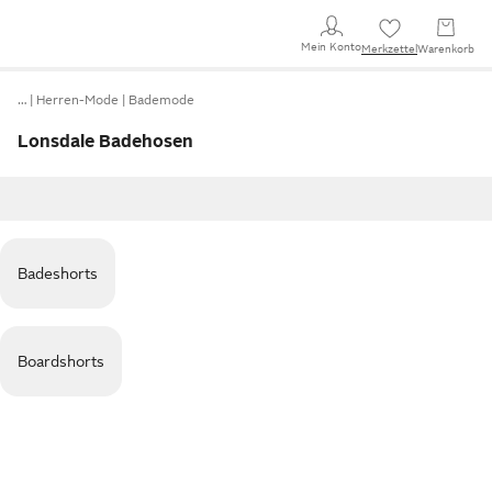
Mein Konto
Merkzettel
Warenkorb
…
Herren-Mode
Bademode
Lonsdale Badehosen
Badeshorts
Boardshorts