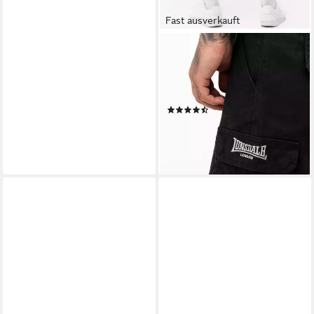
Fast ausverkauft
LONSDALE
Cargoshorts BALRATH mit
Eingrifftaschen, aus
Baumwolle, gerader Schnitt
(27)
ab 47,29 €
lieferbar - in 2-3 Werktagen bei dir