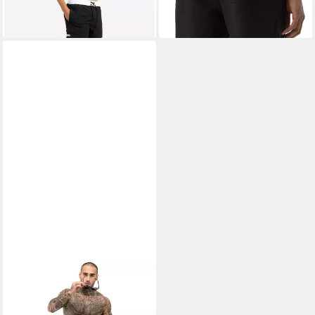
ab 34,90 €
lieferbar - in 3-4 Werktagen bei dir