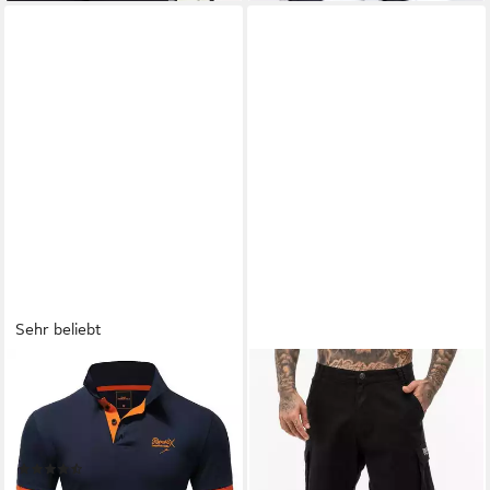
Sehr beliebt
REPUBLIX
Poloshirt MATEO Herren
Basic Kurzarm Kontrast Polo
Hemd
(598)
ab 14,90 €