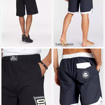
Sehr beliebt
LONSDALE
BRUNO BANANI
Sweatshorts LOGO JAM mit
Boardshorts aus recyceltem
seitlichen Eingrifftaschen, aus
Material
(212)
Baumwolle, bequeme
29,99 €
Passform
(700)
ab 35,99 €
lieferbar - in 1-2 Werktagen bei dir
(0,36 €/ 1 Stk)
lieferbar - in 3-4 Werktagen bei dir