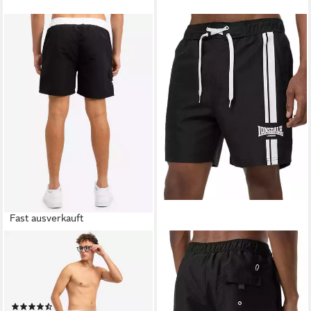
Fast ausverkauft
LONSDALE
LONSDALE
Shorts THORPE Badehose
Badehose Lonsdale Badehose
für Strand und Pool,
Dalnessie
ab 39,80 €
einfarbiges Design
lieferbar - in 3-4 Werktagen bei dir
(3)