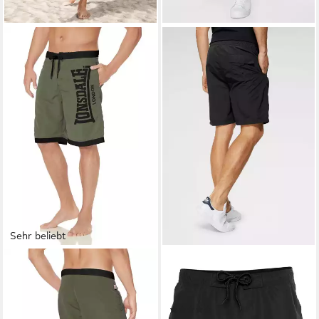
Sehr beliebt
LONSDALE
LONSDALE
Boardshorts CLENNELL
Boardshorts ATLOW
Badeshorts, Innenhose aus
Badeshorts
(294)
Mesh