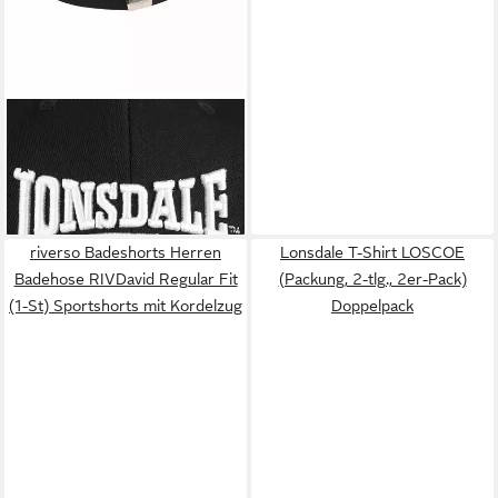
LONSDALE
Baseball Cap WIGSTON
(215)
ab 19,90 €
lieferbar - in 3-4 Werktagen bei dir
riverso Badeshorts Herren
Lonsdale T-Shirt LOSCOE
Badehose RIVDavid Regular Fit
(Packung, 2-tlg., 2er-Pack)
(1-St) Sportshorts mit Kordelzug
Doppelpack