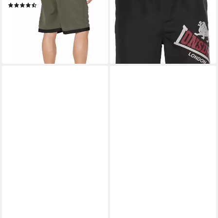
ab 25,99 €
UVP
29,90 €
(2354)
ab 19,99 €
UVP
29,90 €
-13%
lieferbar - in 1-2 Werktagen bei dir
-33%
lieferbar - in 1-2 Werktagen bei dir