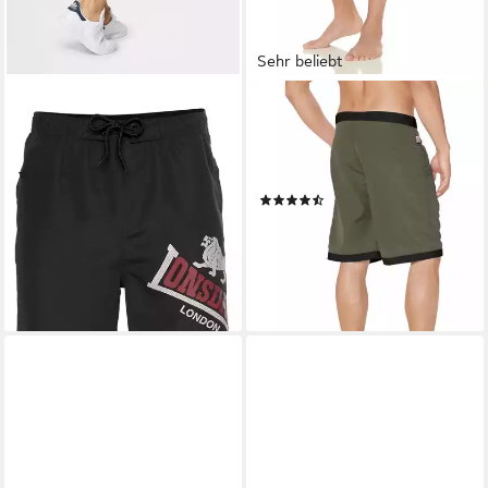
Sehr beliebt
LONSDALE
LONSDALE
Boardshorts ATLOW
Boardshorts CLENNELL
Badeshorts
Badeshorts, Innenhose aus
(294)
Mesh
ab 25,99 €
UVP
29,90 €
(2354)
ab 19,99 €
-13%
UVP
29,90 €
lieferbar - in 1-2 Werktagen bei dir
-33%
lieferbar - in 1-2 Werktagen bei dir