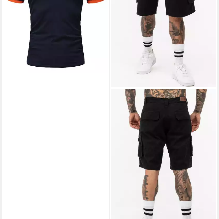
UVP
29,90 €
-50%
lieferbar - in 3-4 Werktagen bei dir
+3