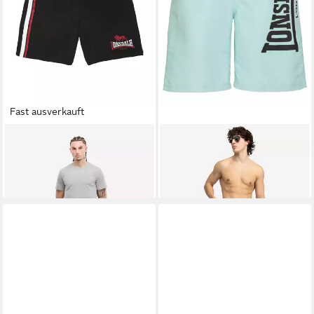
Fast ausverkauft
LONSDALE
LONSDALE
Badehose COPLEY (1-St)
Badehose RADMOOR (1-St)
ab 34,19 €
ab 34,90 €
lieferbar - in 2-3 Werktagen bei dir
lieferbar - in 3-4 Werktagen bei dir