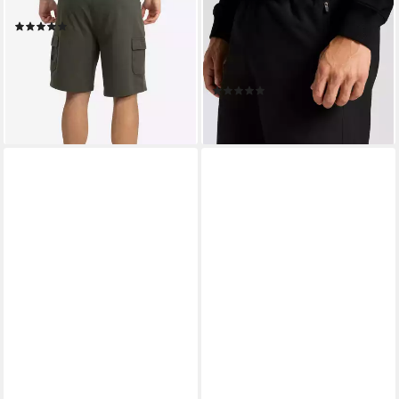
Cargoshorts TOTTON
Trainingsshorts BROXFIELD
(12)
mit seitlichen
ab 34,90 €
Reißverschlusstaschen, aus
lieferbar - in 3-4 Werktagen bei dir
leichtem Polyestergewebe
(4)
35,49 €
lieferbar - in 5-6 Werktagen bei dir