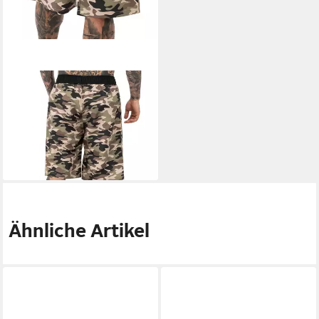
LONSDALE
Badeshorts Lonsdale
Beachshort Ballymena
auffälliges Camouflage-Design
ab 49,80 €
lieferbar - in 3-4 Werktagen bei dir
Ähnliche Artikel