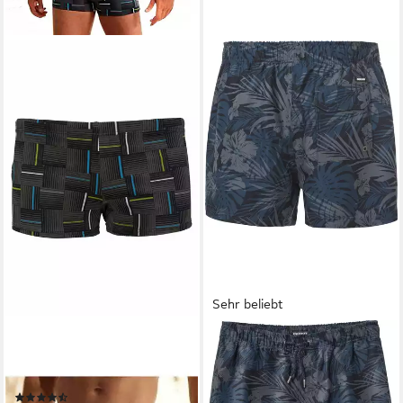
Sehr beliebt
CHIEMSEE
CHIEMSEE
Boxer-Badehose mit
Badeshorts mit elastischem
modischem Allovermuster
Bund, Kordelzug und Netz-
(332)
Innenslip