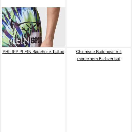
PLEIN SPORT
Badehose Tiger
113,99 €
UVP
179,99 €
-37%
lieferbar - in 5-6 Werktagen bei dir
PHILIPP PLEIN Badehose Tattoo
Chiemsee Badehose mit
modernem Farbverlauf