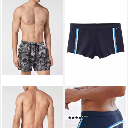
PLEIN SPORT
CHIEMSEE
Badehose Camouflage
Boxer-Badehose mit
132,99 €
UVP
179,99 €
modischen
-26%
Kontrastpaspelierungen
lieferbar - in 5-6 Werktagen bei dir
(131)
34,99 €