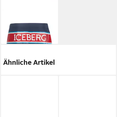
ICEBERG
Badeshorts
48,90 €
UVP
92,00 €
-47%
lieferbar - in 2-3 Werktagen bei dir
Ähnliche Artikel