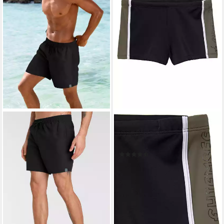
CHIEMSEE
Boxer-Badehose mit
Kontrasteinsätzen
(198)
34,99 €
lieferbar - in 1-2 Werktagen bei dir