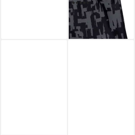
(157)
34,99 €
38,99 €
-10%
lieferbar - in 1-2 Werktagen bei dir