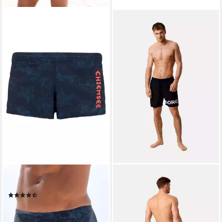
CHIEMSEE
BJÖRN BORG
Boxer-Badehose mit Print
Badeshorts Badeshorts
(107)
Swimshorts (1-St)
34,99 €
45,95 €
UVP
59,95 €
lieferbar - in 1-2 Werktagen bei dir
-23%