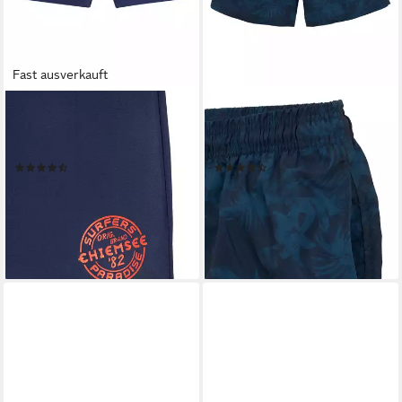
Fast ausverkauft
CHIEMSEE
CHIEMSEE
Boxer-Badehose mit farblich
Badeshorts Esra mit
abgesetztem Bund
Dschungelprint
(5)
(457)
34,99 €
44,99 €
49,99 €
-10%
lieferbar in 3 Wochen
lieferbar - in 1-2 Werktagen bei dir