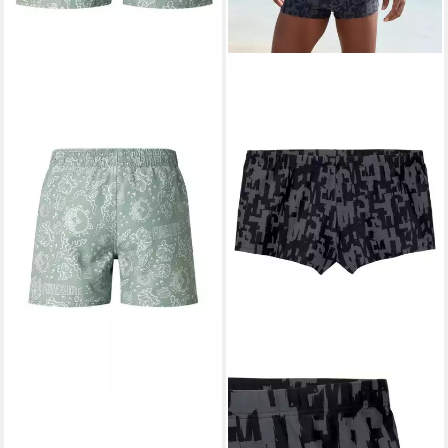
BOGNER FIRE + ICE
Badeshorts
85,90 €
lieferbar - in 3-4 Werktagen bei dir
CHIEMSEE
Boxer-Badehose mit
Innenkordel