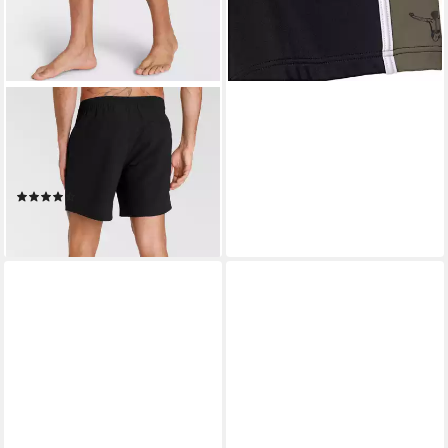
CHIEMSEE
Badeshorts für Schwimmen,
aus Polyester, auch in großen
Größen
(6)
34,99 €
lieferbar - in 1-2 Werktagen bei dir