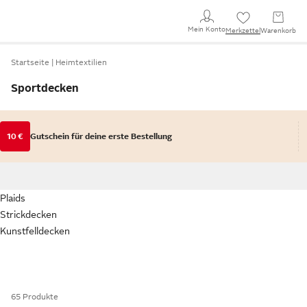
Mein Konto
Merkzettel
Warenkorb
Startseite
Heimtextilien
Sportdecken
10 €
Gutschein für deine erste Bestellung
Plaids
Strickdecken
Kunstfelldecken
65 Produkte