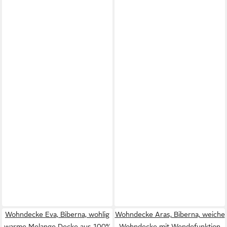
Wohndecke Eva, Biberna, wohlig
Wohndecke Aras, Biberna, weiche
warme Melange Decke aus 100%
Wohndecke mit Wendefunktion