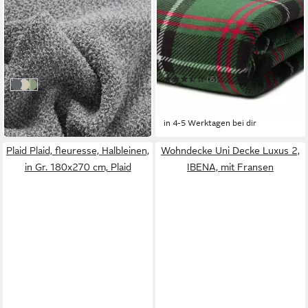
SCHÖNER WOHNEN-
HSC HOME-STYLE-CREATION
KOLLEKTION
GMBH
Wohndecke Vivid
Wohndecke Mikrofaser
Flanell Kuscheldecke
130 x 170 cm
B/L
69,95 €
150 x 200 cm
B/L
in 2-3 Werktagen bei dir
(6)
anthrazit
beige
grün
34,95 €
UVP
69,95 €
-50%
in 4-5 Werktagen bei dir
Plaid Plaid, fleuresse, Halbleinen,
Wohndecke Uni Decke Luxus 2,
in Gr. 180x270 cm, Plaid
IBENA, mit Fransen