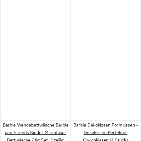
Barbie Wendebettwäsche Barbie
Barbie Dekokissen Formkissen -
and Friends Kinder Mikrofaser
Dekokissen Perfektes
Bettwäsche 2tlg Set, 2 teilig,
Couchkissen (1 Stück)