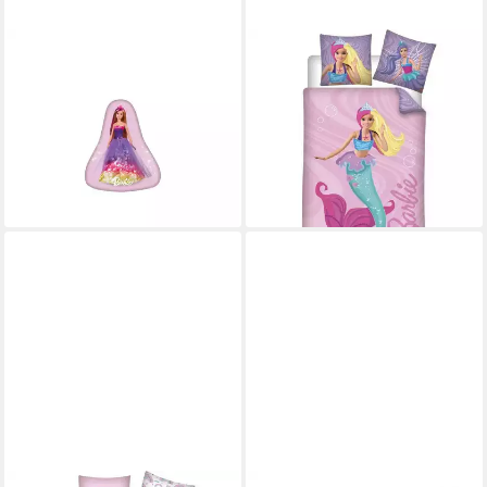
BARBIE
BARBIE
Dekokissen Barbie Starlight
Bettwäsche aus Baumwolle –
Dekokissen
140x200 cm Bettbezug &
ab 9,72 €
70x70 cm Kissenbezug
lieferbar - in 7-9 Werktagen bei dir
44,95 €
64,95 €
-31%
lieferbar - in 4-5 Werktagen bei dir