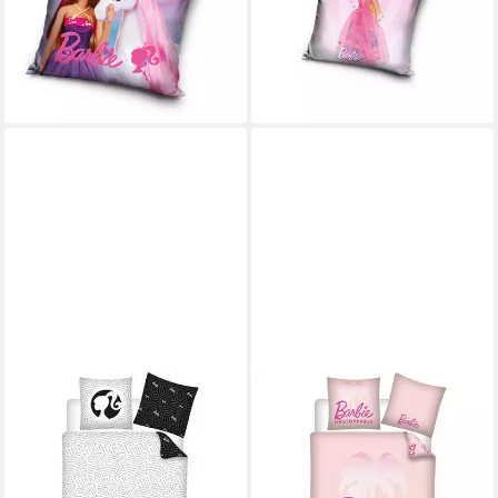
14,99 €
Spark Velours Deko
lieferbar - in 2-3 Werktagen bei dir
8,95 €
UVP
17,99 €
-50%
lieferbar - in 8-10 Werktagen bei
dir
BARBIE
BARBIE
Bettwäsche Set 140x200 cm
Bettwäsche Set 140x200 cm
– 100% Polyester für Fans von
– 100% Polyester für Fans von
Barbie
Barbie
29,95 €
29,95 €