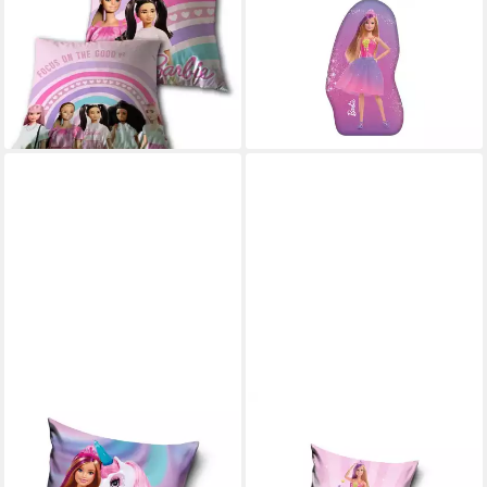
Baumwolle – Perfektes
Dekokissen 40x21 cm Samt
ab 9,72 €
Couchkissen (1 Stück)
lieferbar - in 7-9 Werktagen bei dir
9,95 €
14,95 €
-33%
lieferbar - in 4-5 Werktagen bei dir
BARBIE
BARBIE
Dekokissen Barbie Kissen
Kissenbezug Barbie
Dekokissen 40 x 40 cm
Kissenbezug 40x40cm – Fairy