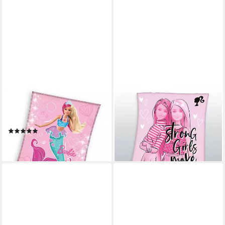
CARBOTEX
BARBIE
Wohndecke Kuscheldecke
Kinderdecke Barbie, mit
Wohndecke Fleecedecke
tollem Barbie-Motiv
(1)
23,05 €
ab 15,95 €
lieferbar - in 2-3 Werktagen bei dir
lieferbar - in 3-4 Werktagen bei dir