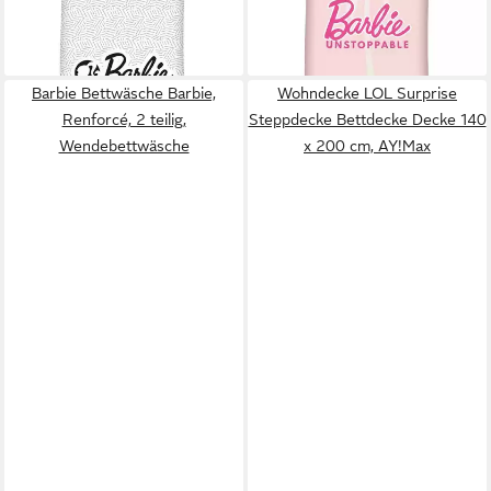
39,95 €
39,95 €
-25%
-25%
lieferbar - in 4-5 Werktagen bei dir
lieferbar - in 4-5 Werktagen bei dir
Barbie Bettwäsche Barbie,
Wohndecke LOL Surprise
Renforcé, 2 teilig,
Steppdecke Bettdecke Decke 140
Wendebettwäsche
x 200 cm, AY!Max