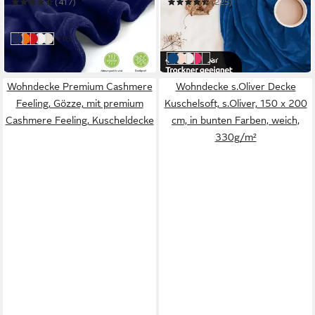
(417)
(225)
ab 24,99 €
ab 12,50 €
UVP
16,50 €
in 2-3 Werktagen bei dir
-24%
weitere Farben:
+16
Blau
Orange
Rot
Weiß
Creme
in 2-3 Werktagen bei dir
weitere Farben:
+4
dunkelblau
beige
weiß
pink
schwarz
Wohndecke Premium Cashmere
Wohndecke s.Oliver Decke
Feeling, Gözze, mit premium
Kuschelsoft, s.Oliver, 150 x 200
Cashmere Feeling, Kuscheldecke
cm, in bunten Farben, weich,
330g/m²