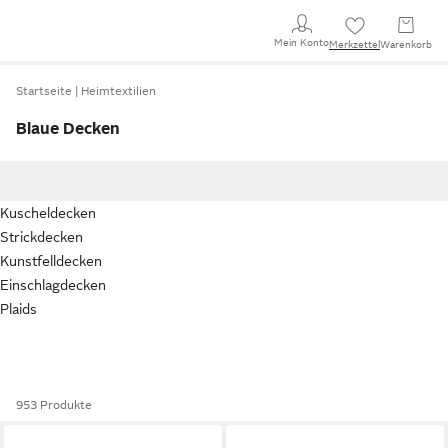
Mein Konto
Merkzettel
Warenkorb
Startseite
Heimtextilien
Blaue Decken
Kuscheldecken
Strickdecken
Kunstfelldecken
Einschlagdecken
Plaids
953 Produkte