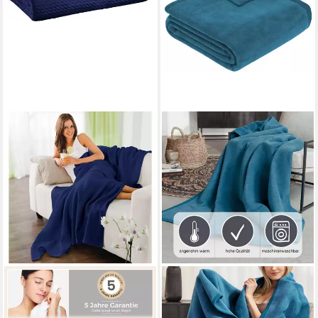
ERWIN MÜLLER
IBENA
Wohndecke Sommerdecke
Wohndecke Luxus
"Siena"
Mehrere Größen