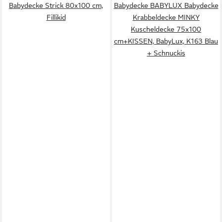
Babydecke Strick 80x100 cm,
Babydecke BABYLUX Babydecke
Fillikid
Krabbeldecke MINKY
Kuscheldecke 75x100
cm+KISSEN, BabyLux, K163 Blau
+ Schnuckis