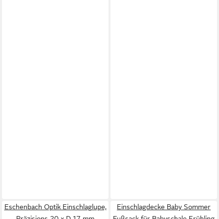
Eschenbach Optik Einschlaglupe,
Einschlagdecke Baby Sommer
Präzisions 20 x D 17 mm
Fußsack für Babyschale Frühling