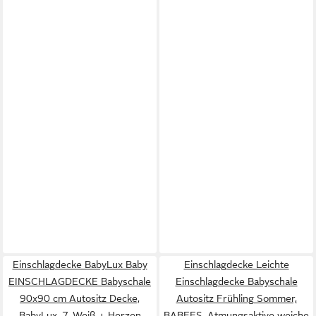
Einschlagdecke BabyLux Baby
Einschlagdecke Leichte
EINSCHLAGDECKE Babyschale
Einschlagdecke Babyschale
90x90 cm Autositz Decke,
Autositz Frühling Sommer,
BabyLux, 7. Weiß + Herzen
BABEES, Atmungsaktive weiche