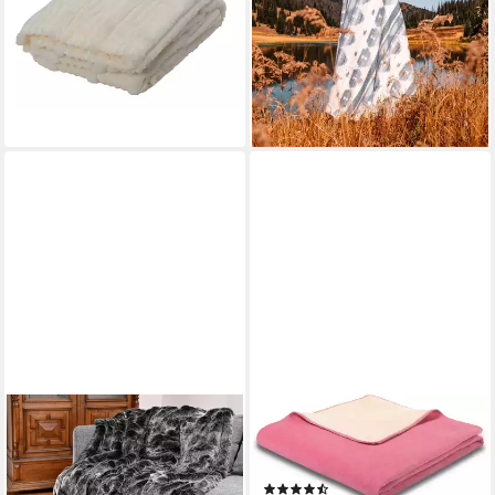
Ivory Elfenbein
130x200cm, Made in EU aus
27,79 €
100% Schurwolle
lieferbar - in 3-4 Werktagen bei dir
149,00 €
UVP
179,00 €
-17%
lieferbar - in 2-3 Werktagen bei dir
WOHNEN UND ACCESSOIRES
BIEDERLACK
GMBH & CO. KG
Wohndecke Doubleface, mit
Wohndecke Felldecke
geketteltem Zierstich
(Kunstfell) "Alaska Wolf"
(10)