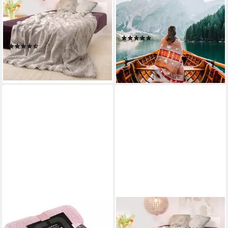
GMBH & CO. KG
Plaid CANYON, Nachhaltige
Wohndecke Felldecke
Wolldecke 130x200cm, Made
(Kunstfell) "Silberfuchs",
in EU aus 100% Schurwolle
Felloptik
(4)
(7)
149,00 €
UVP
179,00 €
ab 167,90 €
-17%
lieferbar - in 2-3 Werktagen bei dir
lieferbar - in 2-3 Werktagen bei dir
REALLAXX
WOHNEN UND ACCESSOIRES
GMBH & CO. KG
Wohndecke Barcelona, weiche
Wohndecke Felldecke