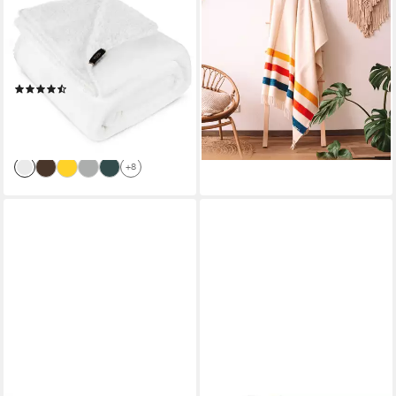
Wohndecke TEDY warme
Kinderdecke CAMP,
Decke für Herbst & Winter,
Nachhaltige Wolldecke
Teddy-Fleece, kuschelige
130x200cm, Made in EU aus
Sofadecke, Sesselschoner,
100% Schurwolle
(56)
149,00 €
Extra weich
UVP
179,00 €
ab 12,99 €
17,99 €
-17%
-28%
lieferbar - in 2-3 Werktagen bei dir
lieferbar - in 3-4 Werktagen bei dir
+8