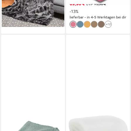
69,90 €
Premium superfein, Pelzoptik
UVP
79,90 €
(6)
-13%
ab 293,90 €
lieferbar - in 4-5 Werktagen bei dir
lieferbar - in 2-3 Werktagen bei dir
+12
PURE HUG
DESIGN91
Wolldecke Set Musselin
Wohndecke Flauschige Decke
150x200 Design Matcha
LORI, Sesseldecke
Gruen, Sommer Geschenke
Tagesdecke Weiche