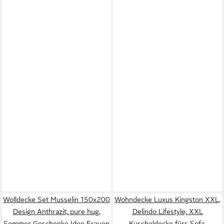
Wolldecke Set Musselin 150x200
Wohndecke Luxus Kingston XXL,
Design Anthrazit, pure hug,
Delindo Lifestyle, XXL
Sommer Geschenke Idee Frauen
Kuscheldecke fürs Sofa,