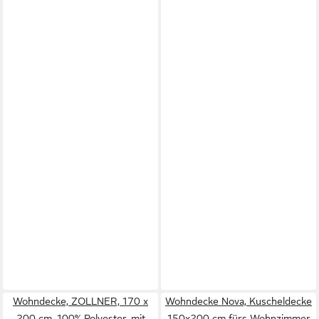
Wohndecke, ZOLLNER, 170 x
Wohndecke Nova, Kuscheldecke
200 cm, 100% Polyester, mit
150x200 cm fürs Wohnzimmer