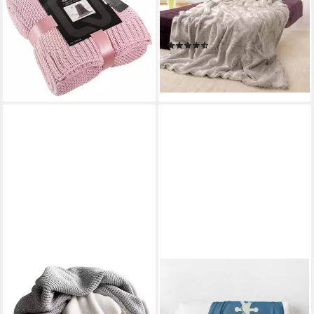
Strickdecke, 130 x 170 cm,
(Kunstfell) "Silberfuchs",
kuschelige Sofadecke
Felloptik
Bettüberwurf
(7)
32,99 €
UVP
39,99 €
ab 167,90 €
-18%
lieferbar - in 2-3 Werktagen bei dir
lieferbar - in 3-4 Werktagen bei dir
BLANKETINO
MTONLINEHANDEL
Wohndecke flauschige
Wohndecke Küstenkind
Kuscheldecke, wärmende
150x200 cm, maritime