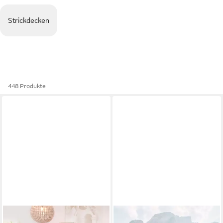
Strickdecken
448 Produkte
WOHNEN UND ACCESSOIRES
STEPPENWOLLE