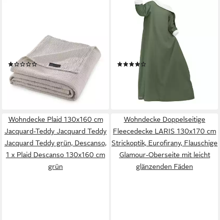
PURE HUG
BLANKETINO
Wolldecke Set Musselin
Wohndecke Decke mit
150x200 Design Natur,
Ärmeln, flauschige
Sommer Geschenke Idee
Fleecedecke, handgefertigte
Frauen Männer weich sale
Kuscheldecke in Waldgrün &
(1)
(5)
Reißverschluss Partner
Sandweiß
29,99 €
189,00 €
UVP
39,99 €
lieferbar - in 3-4 Werktagen bei dir
-25%
+3
lieferbar - in 2-3 Werktagen bei dir
Wohndecke Plaid 130x160 cm
Wohndecke Doppelseitige
Jacquard-Teddy Jacquard Teddy
Fleecedecke LARIS 130x170 cm
Jacquard Teddy grün, Descanso,
Strickoptik, Eurofirany, Flauschige
1 x Plaid Descanso 130x160 cm
Glamour-Oberseite mit leicht
grün
glänzenden Fäden