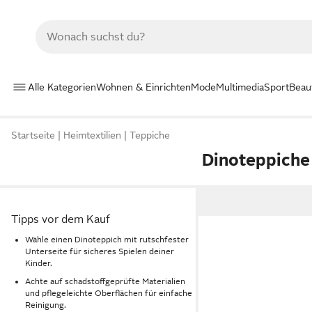
Alle Kategorien
Wohnen & Einrichten
Mode
Multimedia
Sport
Beau
Startseite
Heimtextilien
Teppiche
Dinoteppiche
Tipps vor dem Kauf
Wähle einen Dinoteppich mit rutschfester
Unterseite für sicheres Spielen deiner
Kinder.
Achte auf schadstoffgeprüfte Materialien
und pflegeleichte Oberflächen für einfache
Reinigung.