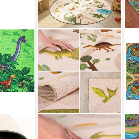
EXTIL
TEPPIUM
SNA
Made in
Teppich Bunte Dino Welt, Rund,
Kind
Höhe: 6,5 mm,
Höhe: 5 mm, Teppich Kinderzimmer
Tepp