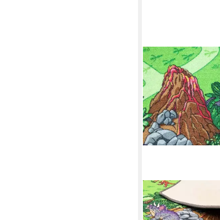
PRIMAFLOR-IDEEN IN T
Kinderteppich DINO, 
Belgium, rechteckig, 