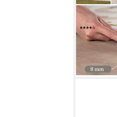
CARPETTEX
Kinderteppich Bunte D
Rund, Höhe: 8 mm
(5)
ab 37,72 €
UVP
107,90 
nur diesen Monat
-65%
lieferbar - in 6-7 Werktag
+1