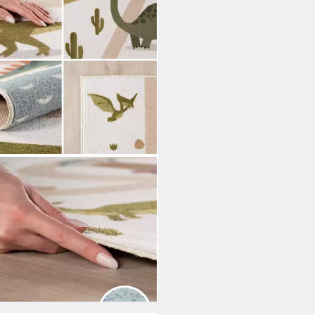
IUM
ich Bunte Dino Welt, Rund,
: 5 mm, Teppich Kinderzimmer
3,90 €
UVP
107,90 €
%
rbar - in 3-4 Werktagen bei dir
+1