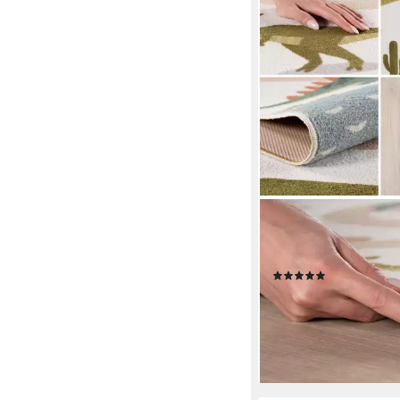
SIMPEX24
Teppich Bunte Dino We
Höhe: 8 mm, Teppich
(2)
ab 53,90 €
UVP
107,90 
-50%
lieferbar - in 4-5 Werktag
+1