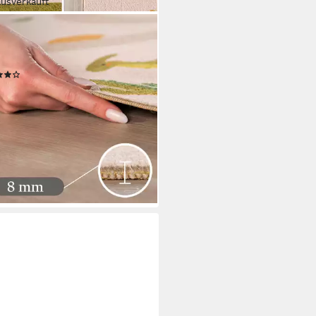
ausverkauft
PETTEX
erteppich Bunte Dino Welt,
teckig, Höhe: 8 mm
(5)
4,23 €
UVP
97,90 €
diesen Monat
%
rbar - in 6-7 Werktagen bei dir
+1