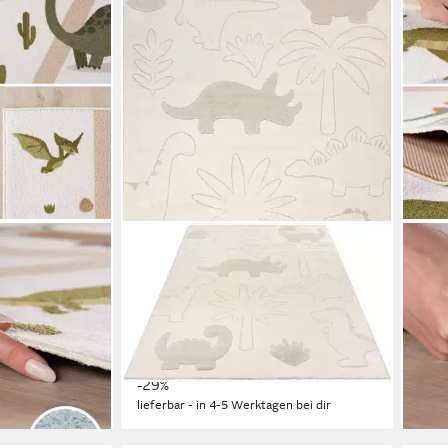
MERINOS
TEPP
lt, Rund,
Teppich Eclipse kids Dinos,
Tepp
 Kinderzimmer
rechteckig, Höhe: 14 mm, Teppich für
Höhe
ab 5
Kinderzimmer, Kinderteppich,
€
Spielteppich, Pflegeleicht
-50
liefe
ab 31,99 €
UVP
44,99 €
en bei dir
-29%
lieferbar - in 4-5 Werktagen bei dir