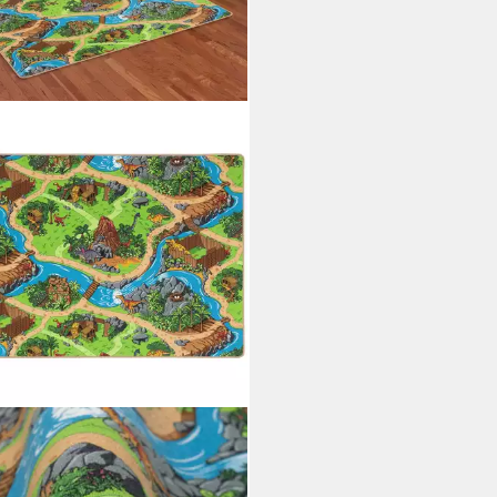
PSTYLE
erteppich Kinder Spiel Straßen
ich Dino Welt, Rechteckig, Höhe: