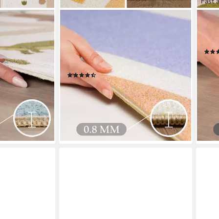
Fast 
CARPETTEX
CAR
ino Welt,
Kinderteppich Sonnenstrahlen,
Kind
Rechteckig, Höhe: 7 mm, Jungen-
Rech
Mädchen Babyzimmer Teppich
ab 3
€
Kinderzimmer
nur 
(104)
-65
17,43 €
UVP
70,90 €
en bei dir
liefe
nur diesen Monat
-75%
lieferbar - in 6-7 Werktagen bei dir
+10