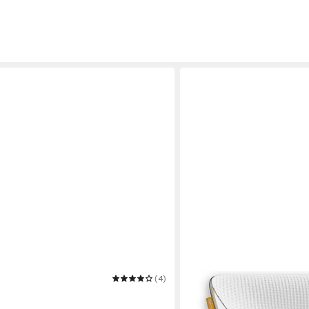
(4)
EMMA
 für optimale Temperatur – Kein
Nackenstützkissen Emma C
en