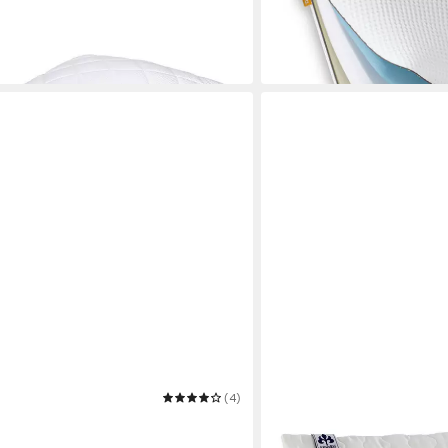
40 x 80 cm
B/L
54,89 €
UVP
100,00 €
-45%
in 3-4 Werktagen bei dir
(4)
IRISETTE
 für optimale Temperatur – Kein
Naturfaserkissen Kissen
en
Mehrere Größen