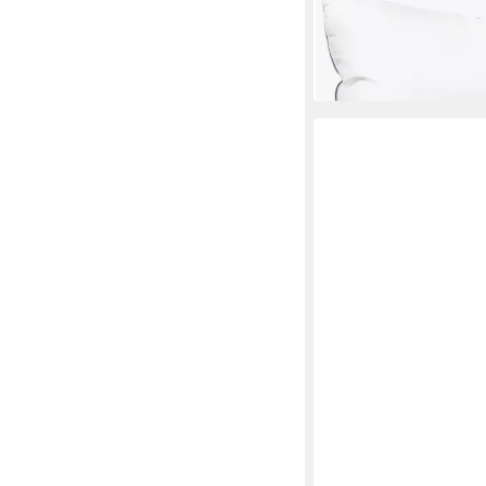
Mehrere Größen
ab 159,00 €
UVP
179,00
-11%
lieferbar in 5 Wochen
TRAUMSCHLAF
Nackenstützkissen J