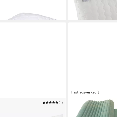
ab 34,95 €
UVP
49,95 €
-30%
in 4-5 Werktagen bei dir
Fast ausverkauft
(1)
BETTEN TRAUMLAND
denfüllung – ergonomisches
Nackenstützkissen Visco 
schläfer
vital Ortho Dreams one fits