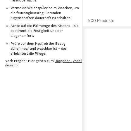
Faseroberfläche.
Vermeide Weichspüler beim Waschen, um
die feuchtigkeitsregulierenden
Eigenschaften dauerhaft zu erhalten.
500 Produkte
Achte auf die Füllmenge des Kissens – sie
bestimmt die Festigkeit und den
Liegekomfort.
Prüfe vor dem Kauf, ob der Bezug
abnehmbar und waschbar ist – das
erleichtert die Pflege.
Noch Fragen? Hier geht's zum
Ratgeber Lyocell
Kissen ›
SLEEPCOOL
Kopfkissen Kopfkissen
Schwitzen, kein Frier