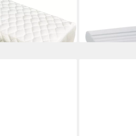
xinet Air Orthopädisches
Nackenstützkissen Paradi
ützkissen weich
orthopädisch Nackenstütz
40 x 80 cm
B/L
ab 79,95 €
UVP
99,95 €
-20%
in 3-4 Werktagen bei dir