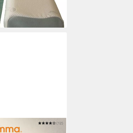
(12)
remium Flauschkissen