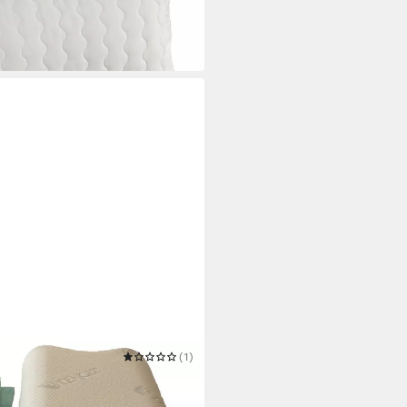
(1)
Gelschaum Nackenkissen vario
 all