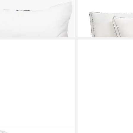
end & ergonomisch
40 x 80 cm
B/L
28,90 €
39,95 €
 €
-28%
in 4-5 Werktagen bei dir
PARADIES