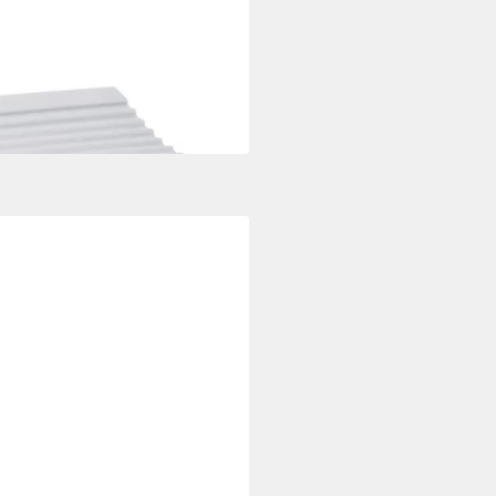
es Revita Ergonomic
kissen Nackenkissen