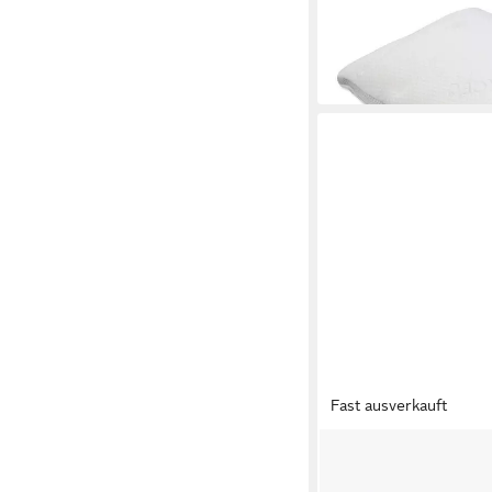
80 x 40 cm
B/L
79,99 €
99,95 €
-20%
in 2-3 Werktagen bei dir
Fast ausverkauft
ORIGNEE
Naturfaserkopfkissen 