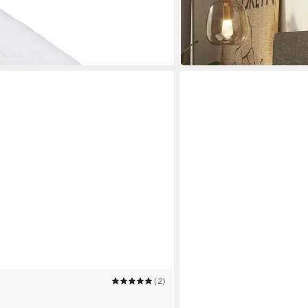
Mehrere Größen
ab 48,00 €
UVP
90,00 €
-47%
in 3-4 Werktagen bei dir
(2)
IRISETTE
mit Seidenfüllung für
Kopfkissen irisette® Sens