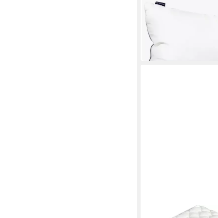
Seitenschläfer, stütz
Mehrere Größen
ab 129,00 €
UVP
149,00
(16,13 €/ 1 Stk)
-13%
in 3-4 Werktagen bei dir
GARANTA