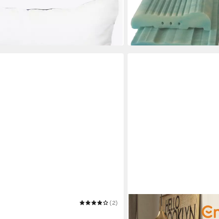
32 x 62 cm
B/L
89,95 €
 €
in 3-4 Werktagen bei dir
(2)
EMMA
edermann
Microfaserkissen Emma P