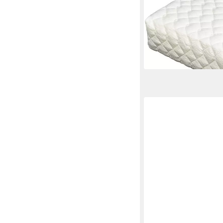
Nackenstützkissen Fle
Viscoschaum Nackenst
Mehrere Größen
149,95 €
in 4-5 Werktagen bei dir